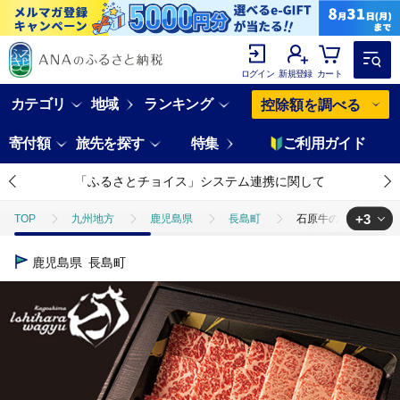
ログイン
新規登録
カート
カテゴリ
地域
ランキング
控除額を調べる
寄付額
旅先を探す
特集
ご利用ガイド
「ふるさとチョイス」システム連携に関して
+3
TOP
九州地方
鹿児島県
長島町
石原牛の赤身・霜降り焼肉
TOP
肉
石原牛の赤身・霜降り焼肉セット(300g) 石原牛 焼肉用 霜降 ハ
鹿児島県
長島町
TOP
肉
牛肉
石原牛の赤身・霜降り焼肉セット(300g) 石原牛 焼
TOP
肉
牛肉
焼肉(牛肉)
石原牛の赤身・霜降り焼肉セット(3