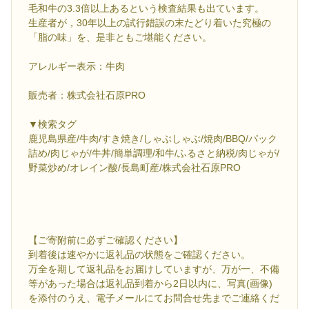
毛和牛の3.3倍以上あるという検査結果も出ています。
生産者が，30年以上の試行錯誤の末たどり着いた究極の
「脂の味」を、是非ともご堪能ください。
アレルギー表示：牛肉
販売者：株式会社石原PRO
▼検索タグ
鹿児島県産/牛肉/すき焼き/しゃぶしゃぶ/焼肉/BBQ/パック
詰め/肉じゃが/牛丼/簡単調理/和牛/ふるさと納税/肉じゃが/
野菜炒め/オレイン酸/長島町産/株式会社石原PRO
【ご寄附前に必ずご確認ください】
到着後は速やかに返礼品の状態をご確認ください。
万全を期して返礼品をお届けしていますが、万が一、不備
等があった場合は返礼品到着から2日以内に、写真(画像)
を添付のうえ、電子メールにてお問合せ先までご連絡くだ