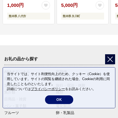
1,000円
5,000円
5
熊本県 八代市
熊本県 氷川町
お礼の品から探す
ANAオリジナル
定期便
当サイトでは、サイト利便性向上のため、クッキー（Cookie）を使
酒
肉類
用しています。サイトの閲覧を継続された場合、Cookieの利用に同
意したことものといたします。
加工食品
旅行・宿泊・体験
詳細については
プライバシーポリシー
をお読みください。
魚介類
麺類
日用品・雑貨
野菜
OK
パン・菓子類
電化製品
フルーツ
卵・乳製品