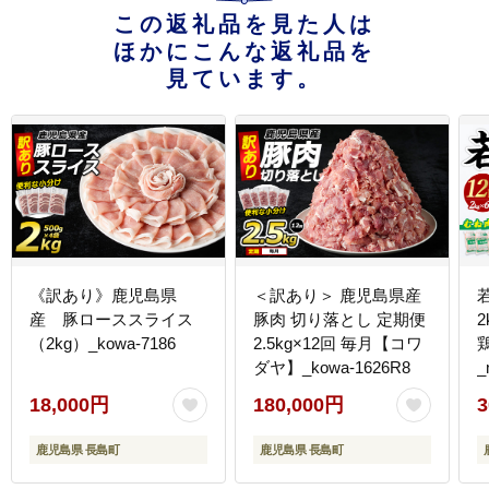
この返礼品を見た人は
ほかにこんな返礼品を
見ています。
《訳あり》鹿児島県
＜訳あり＞ 鹿児島県産
産 豚ローススライス
豚肉 切り落とし 定期便
2
（2kg）_kowa-7186
2.5kg×12回 毎月【コワ
ダヤ】_kowa-1626R8
_
18,000円
180,000円
3
鹿児島県 長島町
鹿児島県 長島町