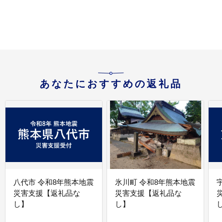
あなたにおすすめの返礼品
八代市 令和8年熊本地震
氷川町 令和8年熊本地震
災害支援【返礼品な
災害支援【返礼品な
し】
し】
し