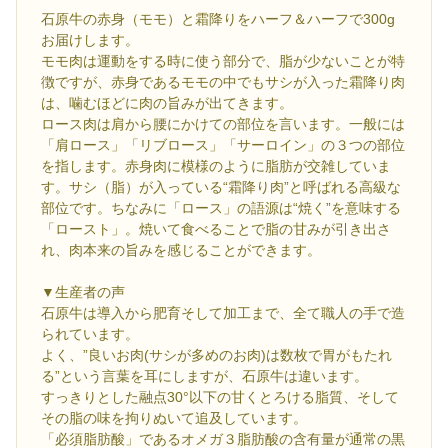
石原牛の赤身（モモ）と霜降りをハーフ＆ハーフで300g
お届けします。
モモ肉は運動をする時に使う部分で、脂が少ないことが特
徴ですが、赤身であるモモの中でもサシが入った霜降り肉
は、噛むほどに肉の旨みが出てきます。
ロース肉は肩から腰にかけての部位を言います。一般には
「肩ロース」「リブロース」「サーロイン」の３つの部位
を指します。赤身肉に模様のように脂肪が交雑していま
す。サシ（脂）が入っている“霜降り肉”と呼ばれる高級な
部位です。ちなみに「ロース」の語源は“焼く”を意味する
「ロースト」。焼いて食べることで脂の甘みが引き出さ
れ、肉本来の旨みを感じることができます。
▼生産者の声
石原牛は導入から肥育そして加工まで、全て職人の手で造
られています。
よく、”良いお肉(サシが多めのお肉)は数枚で胃がもたれ
る”という言葉を耳にしますが、石原牛は違います。
すっきりとした融点30°以下の甘くとろける脂質、そして
その脂の味を拘りぬいて追及しています。
「必須脂肪酸」であるオメガ３脂肪酸の含有量が通常の黒