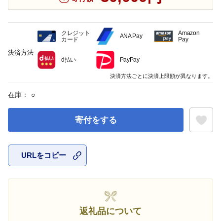
クレジット
Amazon
ANA Pay
カード
Pay
決済方法
d払い
PayPay
決済方法ごとに決済上限額が異なります。
在庫：
○
寄付をする
URLをコピー
お気に入
返礼品について