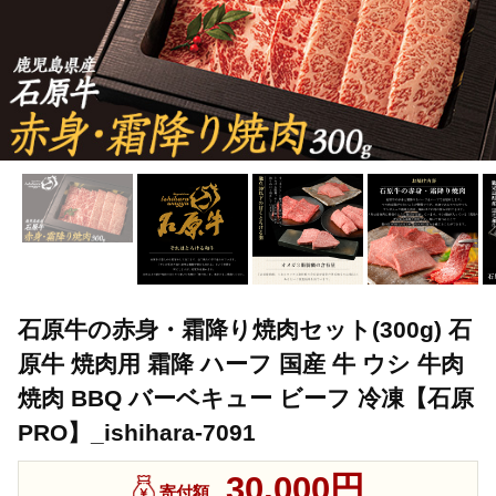
石原牛の赤身・霜降り焼肉セット(300g) 石
原牛 焼肉用 霜降 ハーフ 国産 牛 ウシ 牛肉
焼肉 BBQ バーベキュー ビーフ 冷凍【石原
PRO】_ishihara-7091
30,000円
寄付額