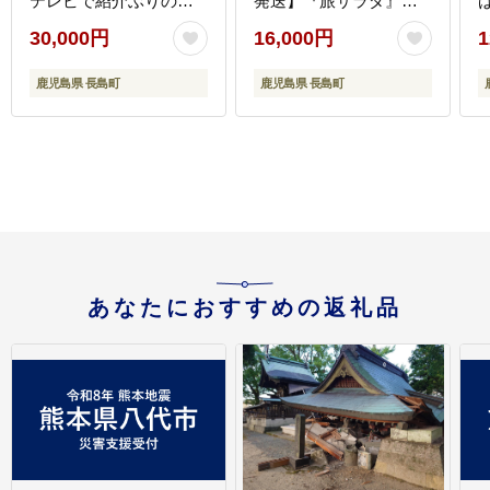
テレビで紹介ぶりの王
発送】『旅サラダ』で
様「 鰤王 」 まるごと 1
紹介ぶりの王様「 鰤王
30,000円
16,000円
1
本 ラウンド 先行予約 産
」 フィレ 半身 (約1.2～
地直送 長島町 特産品 ブ
1.5kg・フィレ1枚) 産地
7
鹿児島県 長島町
鹿児島県 長島町
ランド 鰤 冷蔵 ふるさと
直送 新鮮 旨味が抜群の
納税 ぶり 刺身 ぶりしゃ
長島町 特産品 ブランド
ぶ ぶり大根 海鮮丼 年末
ぶり 鰤 ブリ 切り身 真
年始発送 【JFA】_jfa-
空 冷蔵 刺身 ぶりしゃぶ
7115-29
しゃぶしゃぶ 魚 魚介 人
気 ランキング 年末年始
発送 【JFA】_jfa-1630-
28
あなたにおすすめの返礼品