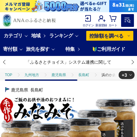
ログイン
新規登録
カート
カテゴリ
地域
ランキング
控除額を調べる
寄付額
旅先を探す
特集
ご利用ガイド
「ふるさとチョイス」システム連携に関して
+3
TOP
九州地方
鹿児島県
長島町
浜のかあちゃん手作り
TOP
魚介類
貝類
ほかの貝類
浜のかあちゃん手作り「み
鹿児島県
長島町
TOP
加工食品
缶詰・瓶詰
缶詰・瓶詰セット
浜のかあ
TOP
加工食品
缶詰・瓶詰
ほかの缶詰・瓶詰
浜のかあ