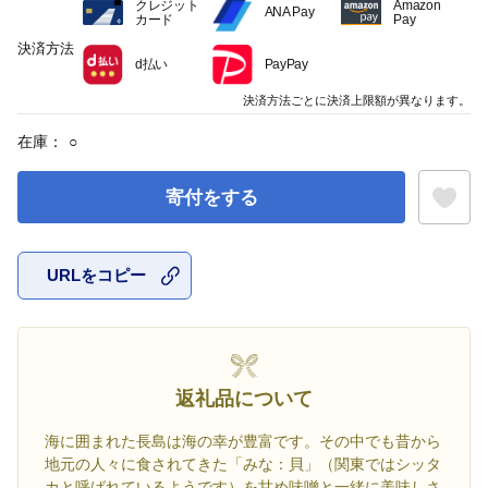
クレジット
Amazon
ANA Pay
カード
Pay
決済方法
d払い
PayPay
決済方法ごとに決済上限額が異なります。
在庫：
○
寄付をする
URLをコピー
お気に入
返礼品について
海に囲まれた長島は海の幸が豊富です。その中でも昔から
地元の人々に食されてきた「みな：貝」（関東ではシッタ
カと呼ばれているようです）を甘め味噌と一緒に美味しさ