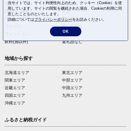
当サイトでは、サイト利便性向上のため、クッキー（Cookie）を使
魚介類
麺類
用しています。サイトの閲覧を継続された場合、Cookieの利用に同
日用品・雑貨
野菜
意したことものといたします。
パン・菓子類
電化製品
詳細については
プライバシーポリシー
をお読みください。
フルーツ
卵・乳製品
OK
ファッション
米・穀物
飲料(酒以外)
返礼品なし
地域から探す
北海道エリア
東北エリア
関東エリア
中部エリア
近畿エリア
中国エリア
四国エリア
九州エリア
沖縄エリア
ふるさと納税ガイド