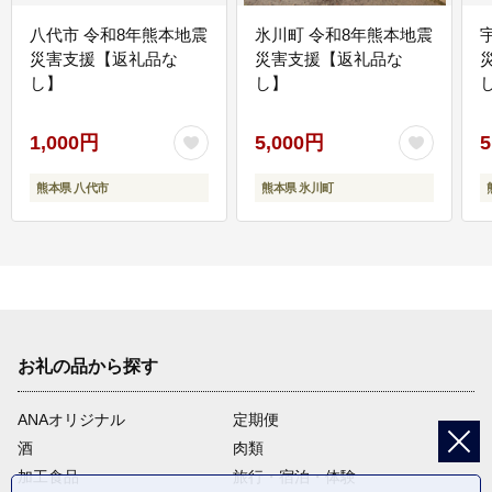
八代市 令和8年熊本地震
氷川町 令和8年熊本地震
災害支援【返礼品な
災害支援【返礼品な
し】
し】
し
1,000円
5,000円
5
熊本県 八代市
熊本県 氷川町
お礼の品から探す
ANAオリジナル
定期便
酒
肉類
加工食品
旅行・宿泊・体験