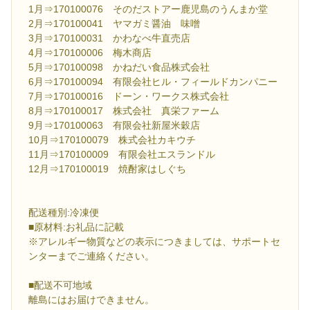
1月⇒170100076 そのだストアー鹿児島のうんまか堂
2月⇒170100041 ヤマガミ醤油 味噌
3月⇒170100031 かわなべ牛直売店
4月⇒170100006 梅木商店
5月⇒170100098 かねだい食品株式会社
6月⇒170100094 有限会社ヒル・フィールドカンパニー
7月⇒170100016 ドーン・ワークス株式会社
8月⇒170100017 株式会社 真栄ファーム
9月⇒170100063 有限会社新屋米穀店
10月⇒170100079 株式会社カキウチ
11月⇒170100009 有限会社エスランドル
12月⇒170100019 焼酎家はしぐち
配送種別:冷凍便
■原材料:お礼品に記載
※アレルギー物質などの表示につきましては、サポートセ
ンターまでご連絡ください。
■配送不可地域
離島にはお届けできません。