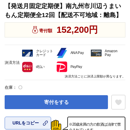
【発送月固定定期便】南九州市川辺うまい
もん定期便全12回【配送不可地域：離島】
152,200円
寄付額
クレジット
Amazon
ANA Pay
カード
Pay
決済方法
d払い
PayPay
決済方法ごとに決済上限額が異なります。
在庫：
〇
寄付をする
URLをコピー
※20歳未満の方の飲酒は法律で禁
お気に入
止されています。