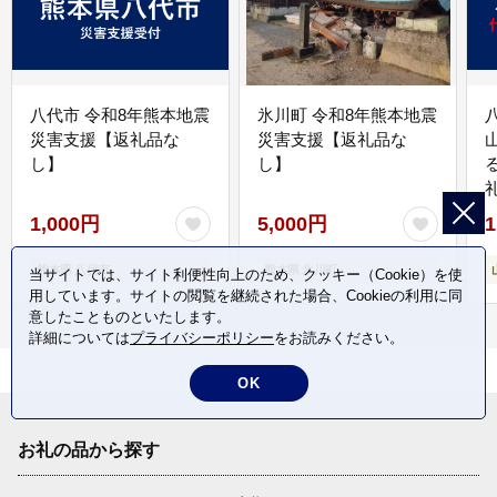
八代市 令和8年熊本地震
氷川町 令和8年熊本地震
災害支援【返礼品な
災害支援【返礼品な
し】
し】
1,000円
5,000円
1
熊本県 八代市
熊本県 氷川町
当サイトでは、サイト利便性向上のため、クッキー（Cookie）を使
用しています。サイトの閲覧を継続された場合、Cookieの利用に同
意したことものといたします。
詳細については
プライバシーポリシー
をお読みください。
OK
お礼の品から探す