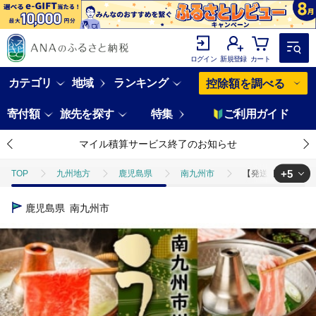
ログイン
新規登録
カート
カテゴリ
地域
ランキング
控除額を調べる
寄付額
旅先を探す
特集
ご利用ガイド
マイル積算サービス終了のお知らせ
+5
TOP
九州地方
鹿児島県
南九州市
【発送月固定定期
TOP
肉
【発送月固定定期便】南九州市川辺うまいもん定期便全1
鹿児島県
南九州市
TOP
肉
牛肉
すき焼き(牛肉)
【発送月固定定期便】南
TOP
肉
牛肉
しゃぶしゃぶ(牛肉)
【発送月固定定期便
TOP
肉
豚肉
すき焼き(豚肉)
【発送月固定定期便】南
TOP
肉
豚肉
しゃぶしゃぶ(豚肉)
【発送月固定定期便