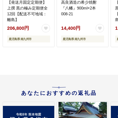
【発送月固定定期便】
高良酒造の希少焼酎
上撰 黒の極み定期便全
『八幡』900ml×2本
12回【配送不可地域：
008-21
離島】
206,800円
14,400円
1
鹿児島県 南九州市
鹿児島県 南九州市
あなたにおすすめの返礼品