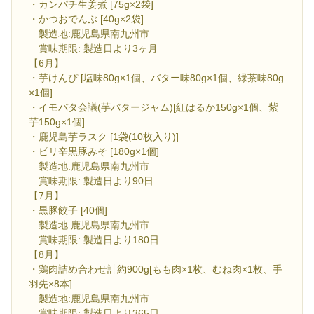
・カンパチ生姜煮 [75g×2袋]
・かつおでんぶ [40g×2袋]
製造地:鹿児島県南九州市
賞味期限: 製造日より3ヶ月
【6月】
・芋けんぴ [塩味80g×1個、バター味80g×1個、緑茶味80g
×1個]
・イモバタ会議(芋バタージャム)[紅はるか150g×1個、紫
芋150g×1個]
・鹿児島芋ラスク [1袋(10枚入り)]
・ピリ辛黒豚みそ [180g×1個]
製造地:鹿児島県南九州市
賞味期限: 製造日より90日
【7月】
・黒豚餃子 [40個]
製造地:鹿児島県南九州市
賞味期限: 製造日より180日
【8月】
・鶏肉詰め合わせ計約900g[もも肉×1枚、むね肉×1枚、手
羽先×8本]
製造地:鹿児島県南九州市
賞味期限: 製造日より365日