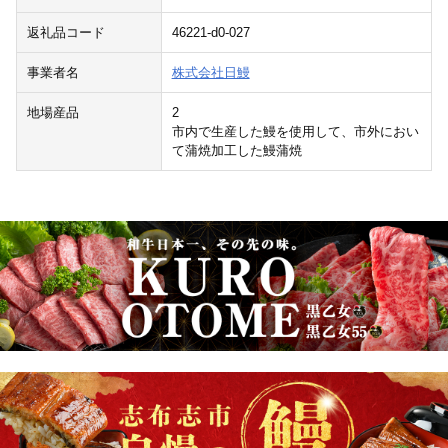
返礼品コード
46221-d0-027
事業者名
株式会社日鰻
地場産品
2
市内で生産した鰻を使用して、市外におい
て蒲焼加工した鰻蒲焼