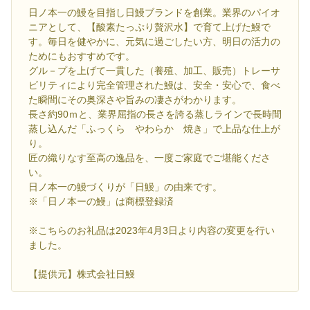
日ノ本一の鰻を目指し日鰻ブランドを創業。業界のパイオ
ニアとして、【酸素たっぷり贅沢水】で育て上げた鰻で
す。毎日を健やかに、元気に過ごしたい方、明日の活力の
ためにもおすすめです。
グル－プを上げて一貫した（養殖、加工、販売）トレーサ
ビリティにより完全管理された鰻は、安全・安心で、食べ
た瞬間にその奥深さや旨みの凄さがわかります。
長さ約90ｍと、業界屈指の長さを誇る蒸しラインで長時間
蒸し込んだ「ふっくら やわらか 焼き」で上品な仕上が
り。
匠の織りなす至高の逸品を、一度ご家庭でご堪能くださ
い。
日ノ本一の鰻づくりが「日鰻」の由来です。
※「日ノ本ーの鰻」は商標登録済
※こちらのお礼品は2023年4月3日より内容の変更を行い
ました。
【提供元】株式会社日鰻