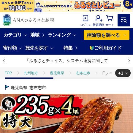
ログイン
新規登録
カート
カテゴリ
地域
ランキング
控除額を調べる
寄付額
旅先を探す
特集
ご利用ガイド
「ふるさとチョイス」システム連携に関して
+1
TOP
九州地方
鹿児島県
志布志市
日ノ本一の鰻の蒲焼き
TOP
魚介類
うなぎ
日ノ本一の鰻の蒲焼き＜特大＞4尾セット(計9
鹿児島県
志布志市