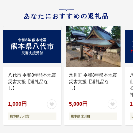
あなたにおすすめの返礼品
八代市 令和8年熊本地震
氷川町 令和8年熊本地震
災害支援【返礼品な
災害支援【返礼品な
し】
し】
1,000円
5,000円
1
熊本県 八代市
熊本県 氷川町