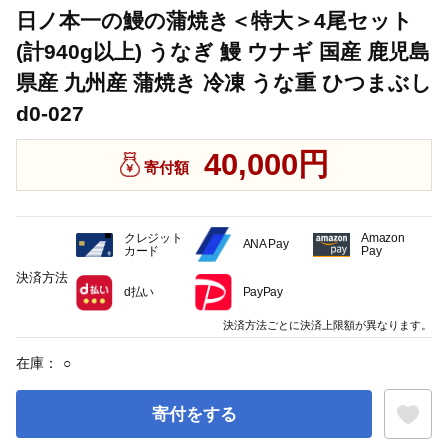
日ノ本一の鰻の蒲焼き＜特大＞4尾セット
(計940g以上) うなぎ 鰻 ウナギ 国産 鹿児島
県産 九州産 蒲焼き 冷凍 うな重 ひつまぶし
d0-027
40,000円
寄付額
クレジット
Amazon
ANA Pay
カード
Pay
決済方法
d払い
PayPay
決済方法ごとに決済上限額が異なります。
在庫：
○
寄付をする