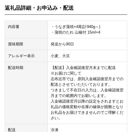
返礼品詳細・お申込み・配送
内容量
・うなぎ蒲焼×4尾(計940g～)
・蒲焼のたれ 山椒付 15ml×4
賞味期限
発送から90日
アレルギー表示
小麦、大豆
配送時期
【配送】入金確認後翌月末までに配送
※お届けに関して
志布志市では、原則入金確認後翌月までの
配送とさせていただいております。
つきまして不在日の入力は、入金確認後翌
月までの範囲内でお願いします。
入金確認後翌月以降の設定をされますとお
礼品の価格変動や在庫の確保が困難となり
お礼品をお届けできませんのでご理解くだ
さい。
配送
冷凍