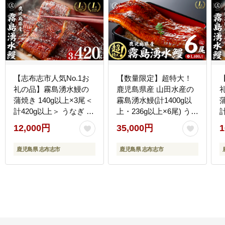
【志布志市人気No.1お
【数量限定】超特大！
礼の品】霧島湧水鰻の
鹿児島県産 山田水産の
蒲焼き 140g以上×3尾＜
霧島湧水鰻(計1400g以
計420g以上＞ うなぎ 鰻
上・236g以上×6尾) うな
ウナギ 3尾 国産 九州産
ぎ 鰻 ウナギ 6尾 国産 九
12,000円
35,000円
1
蒲焼き かばやき 冷凍 う
州産 蒲焼き かばやき 冷
な重 ひつまぶし タレ 山
凍 うな重 ひつまぶし タ
鹿児島県 志布志市
鹿児島県 志布志市
椒 ランキング 人気 a2-
レ 山椒 ランキング 人気
133
c5-039-yy
0