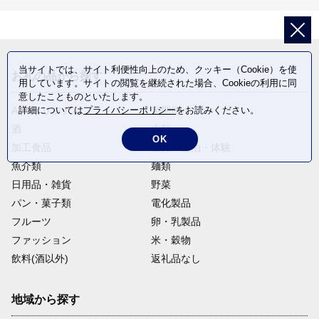
当サイトでは、サイト利便性向上のため、クッキー（Cookie）を使
お礼の品から探す
用しています。サイトの閲覧を継続された場合、Cookieの利用に同
意したことものといたします。
詳細については
プライバシーポリシー
をお読みください。
ANAオリジナル
定期便
酒
肉類
OK
加工食品
旅行・宿泊・体験
魚介類
麺類
日用品・雑貨
野菜
パン・菓子類
電化製品
フルーツ
卵・乳製品
ファッション
米・穀物
飲料(酒以外)
返礼品なし
地域から探す