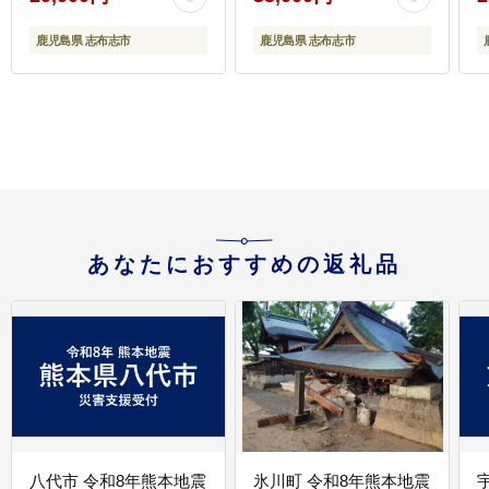
5尾 九州産 かばやき 冷
州産 蒲焼き かばやき 冷
凍 うな重 ひつまぶし タ
凍 うな重 ひつまぶし タ
鹿児島県 志布志市
鹿児島県 志布志市
レ 山椒 ランキング 人気
レ 山椒 ランキング 人気
1
b0-219-yy
c5-039-yy
あなたにおすすめの返礼品
八代市 令和8年熊本地震
氷川町 令和8年熊本地震