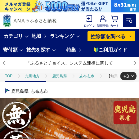
ログイン
新規登録
カート
カテゴリ
地域
ランキング
控除額を調べる
寄付額
旅先を探す
特集
ご利用ガイド
「ふるさとチョイス」システム連携に関して
+3
TOP
九州地方
鹿児島県
志布志市
【無薬養鰻】 鹿児島産
TOP
魚介類
うなぎ
【無薬養鰻】 鹿児島産 山田のうなぎ ＜計96
鹿児島県
志布志市
TOP
加工食品
【無薬養鰻】 鹿児島産 山田のうなぎ ＜計960g以上＞ (
TOP
加工食品
惣菜・レトルト
【無薬養鰻】 鹿児島産 山田のう