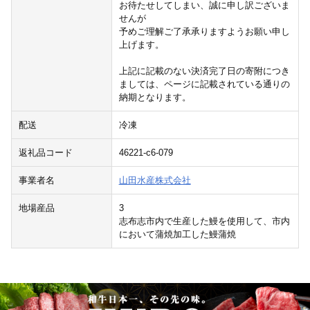
お待たせしてしまい、誠に申し訳ございま
せんが
予めご理解ご了承承りますようお願い申し
上げます。
上記に記載のない決済完了日の寄附につき
ましては、ページに記載されている通りの
納期となります。
配送
冷凍
返礼品コード
46221-c6-079
事業者名
山田水産株式会社
地場産品
3
志布志市内で生産した鰻を使用して、市内
において蒲焼加工した鰻蒲焼