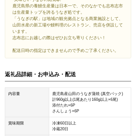
鹿児島県の養鰻生産量は日本一で、そのなかでも志布志市
は生産量トップを誇るうなぎ処です。
「うなぎの駅」は地域の観光拠点となる商業施設として、
山田水産の新工場や鰻料理のレストラン、売店を併設して
います。
志布志にお越しの際はぜひお立ち寄りください！
配送日時の指定はできませんので予めご了承ください。
返礼品詳細・お申込み・配送
内容量
鹿児島産山田のうなぎ蒲焼 (真空パック)
計960g以上(1尾あたり160g以上×6尾)
添付たれ×6P
さんしょう×6P
賞味期限
冷凍60日以上
冷蔵20日