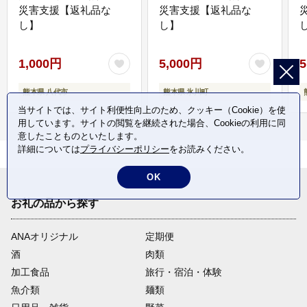
災害支援【返礼品な
災害支援【返礼品な
し】
し】
し
1,000円
5,000円
5
熊本県 八代市
熊本県 氷川町
当サイトでは、サイト利便性向上のため、クッキー（Cookie）を使
用しています。サイトの閲覧を継続された場合、Cookieの利用に同
意したことものといたします。
詳細については
プライバシーポリシー
をお読みください。
OK
お礼の品から探す
ANAオリジナル
定期便
酒
肉類
加工食品
旅行・宿泊・体験
魚介類
麺類