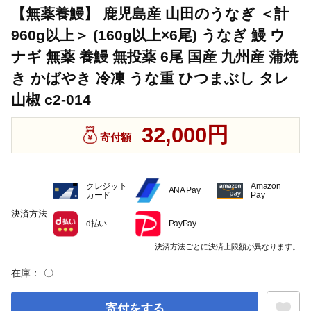
【無薬養鰻】 鹿児島産 山田のうなぎ ＜計
960g以上＞ (160g以上×6尾) うなぎ 鰻 ウ
ナギ 無薬 養鰻 無投薬 6尾 国産 九州産 蒲焼
き かばやき 冷凍 うな重 ひつまぶし タレ
山椒 c2-014
32,000円
寄付額
クレジット
Amazon
ANA Pay
カード
Pay
決済方法
d払い
PayPay
決済方法ごとに決済上限額が異なります。
在庫：
〇
寄付をする