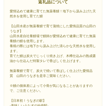
返礼品について
愛情込めて健康に育てた無薬養鰻！地下から汲み上げた天
然水を使用し育てた鰻
【山田水産が無薬養鰻で育て蒲焼にした愛情品質の山田の
うなぎ】
山田水産自社養鰻場で鰻師が愛情込めて健康に育てた無薬
養鰻の鰻を使用します。
養殖の際には地下から汲み上げた清らかな天然水を使用し
ます。
育てた鰻は炭火でじっくり焼き上げ、木樽仕込みの熟成醤
油から仕込んだ特製タレで香ばしく仕上げます。
無薬養鰻で育て、炭火で焼いて香ばしく仕上げた愛情品
質 山田のうなぎを是非ご賞味ください。
※鰻の個体差によって小骨が気になることがありますの
で、ご注意ください。
【日本初！うなぎの駅】
-美味しいうなぎの始発駅-