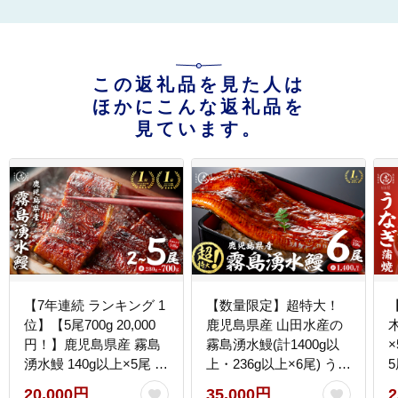
この返礼品を見た人は
ほかにこんな返礼品を
見ています。
【7年連続 ランキング 1
【数量限定】超特大！
位】【5尾700g 20,000
鹿児島県産 山田水産の
円！】鹿児島県産 霧島
霧島湧水鰻(計1400g以
湧水鰻 140g以上×5尾 国
上・236g以上×6尾) うな
産 蒲焼き ウナギ うなぎ
ぎ 鰻 ウナギ 6尾 国産 九
20,000円
35,000円
2