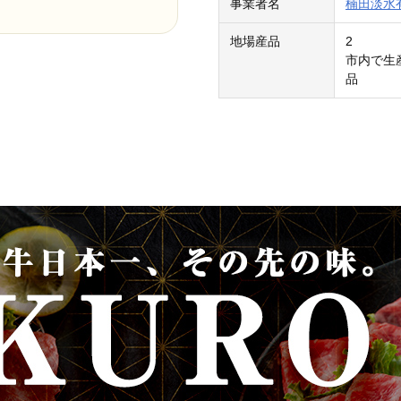
事業者名
楠田淡水
地場産品
2
市内で生
品