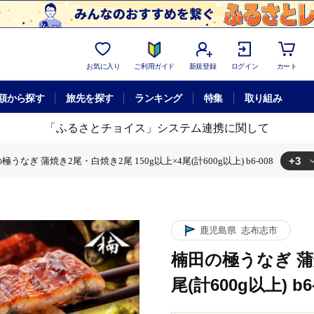
お気に入り
ご利用ガイド
新規登録
ログイン
カート
額から探す
旅先を探す
ランキング
特集
取り組み
「ふるさとチョイス」システム連携に関して
+3
極うなぎ 蒲焼き2尾・白焼き2尾 150g以上×4尾(計600g以上) b6-008
き2尾 150g以上×4尾(計600g以上) b6-008
g以上×4尾(計600g以上) b6-008
楠田の極うなぎ 蒲焼き2尾・白焼き2尾 150g以上×4尾(計600g以上) b6-008
鹿児島県
志布志市
楠田の極うなぎ 蒲焼
尾(計600g以上) b6