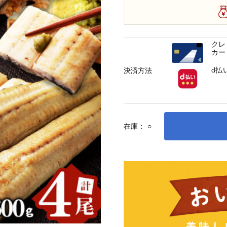
クレ
カー
d払
決済方法
在庫：
○