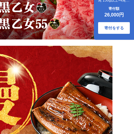
尾 150g以上×4尾
(計600g以上) b6-
寄付額
008
26,000円
寄付をする