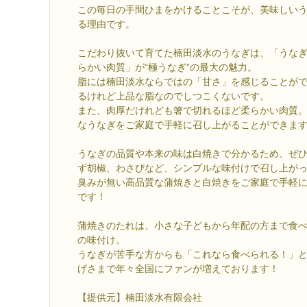
この毎日の手間ひまをかけることこそが、美味しい
る理由です。
こだわり抜いて育てた楠田淡水のうなぎは、「うな
らかい肉質」が“極うなぎ”の最大の魅力。
脂には楠田淡水ならではの「甘さ」を感じることが
るけれど上品な脂なのでしつこくないです。
また、肉厚だけれども箸で切れるほど柔らかい肉質
なうなぎをご家庭で手軽に召し上がることができま
うなぎの品質や本来の味は白焼きで分かるため、ぜ
ず胡椒、わさびなど、シンプルな味付けで召し上が
臭みが無い高品質な蒲焼きと白焼きをご家庭で手軽
です！
蒲焼きのたれは、小さな子どもから年配の方まで食
の味付け。
うなぎが苦手な方からも「これなら食べられる！」
げさまで年々全国にファンが増えております！
【提供元】楠田淡水有限会社