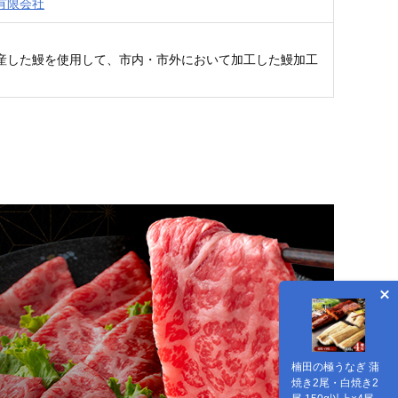
有限会社
産した鰻を使用して、市内・市外において加工した鰻加工
楠田の極うなぎ 蒲
焼き2尾・白焼き2