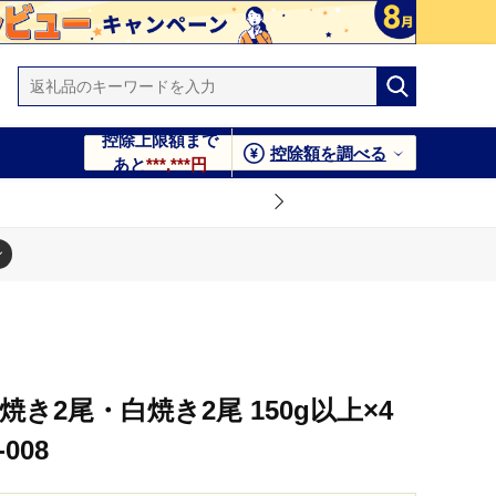
控除上限額まで
控除額を調べる
あと
***,***円
き2尾・白焼き2尾 150g以上×4
-008