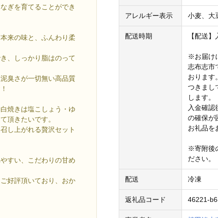
うなぎを育てることができ
アレルギー表示
小麦、大
配送時期
【配送】
ぎ本来の味と、ふんわり柔
※お届け
でき、しっかり脂はのって
志布志市
おります
。泥臭さが一切無い高品質
つきまし
す！
します。
入金確認
ひ白焼きは塩こしょう・ゆ
の確保が
って頂きたいです。
お礼品を
に召し上がれる贅沢セット
※寄附後
ださい。
べやすい、こだわりの甘め
配送
冷凍
とご好評頂いており、おか
返礼品コード
46221-b6