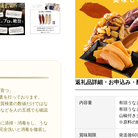
返礼品詳細・お申込み・
が育つ」
検査を行っております。
内容量
有頭うなぎ
水質検査の数値だけではな
有頭うなぎ
度などを人の五感でも確認
山椒付き
※原料の
いに清掃・消毒をし、うな
で完全洗いと消毒を徹底し
賞味期限
発送後60