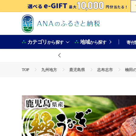
カテゴリ
地域
から探す
から探す
寄付
TOP
九州地方
鹿児島県
志布志市
楠田の
TOP
魚介類
うなぎ
楠田の極うなぎ 蒲焼き2尾・白焼
TOP
加工食品
楠田の極うなぎ 蒲焼き2尾・白焼き2尾 150
TOP
加工食品
惣菜・レトルト
ほかの惣菜