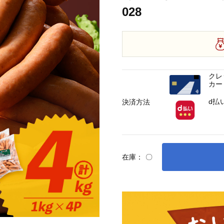
028
クレ
カー
d払
決済方法
在庫：
〇