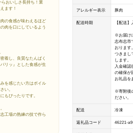
からおいしさ長持ち！業
使えます！
アレルギー表示
豚肉
、肉の食感が味わえるほど
配送時期
【配送】
物の肉を口にしているよう
※お届け
志布志市
おります
。
つきまし
く密着し、良質なたんぱく
します。
『パリッ』とした食感が生
入金確認
の確保が
お礼品を
旨みを感じたい方はボイル
ださい。
※寄附後
ンにもぴったりです。
ださい。
ロ。
配送
冷凍
布志工場の熟練の技で作ら
返礼品コード
46221-a9