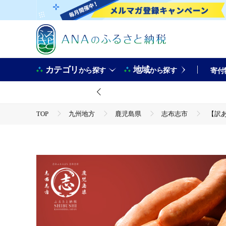
カテゴリ
地域
から探す
から探す
寄付
TOP
九州地方
鹿児島県
志布志市
【訳あ
TOP
肉
豚肉
【訳あり・業務用】パリッとジューシー
TOP
肉
豚肉
ほかの豚肉
【訳あり・業務用】パリッとジューシー！恵みウインナー 計4kg(1kg
TOP
加工食品
【訳あり・業務用】パリッとジューシー！恵
TOP
加工食品
惣菜・レトルト
【訳あり・業務用】パリッとジューシー！恵みウインナー 計4kg(1kg
TOP
加工食品
惣菜・レトルト
ほかの惣菜
【訳あり・業務用】パリッとジューシー！恵みウインナー 計4kg(1kg