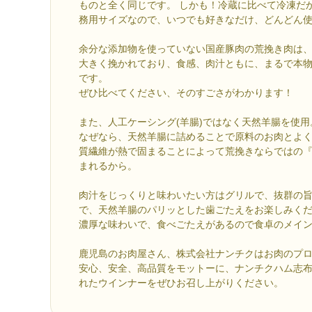
ものと全く同じです。 しかも！冷蔵に比べて冷凍だ
務用サイズなので、いつでも好きなだけ、どんどん
余分な添加物を使っていない国産豚肉の荒挽き肉は
大きく挽かれており、食感、肉汁ともに、まるで本
です。
ぜひ比べてください、そのすごさがわかります！
また、人工ケーシング(羊腸)ではなく天然羊腸を使用
なぜなら、天然羊腸に詰めることで原料のお肉とよ
質繊維が熱で固まることによって荒挽きならではの
まれるから。
肉汁をじっくりと味わいたい方はグリルで、抜群の
で、天然羊腸のパリッとした歯ごたえをお楽しみく
濃厚な味わいで、食べごたえがあるので食卓のメイ
鹿児島のお肉屋さん、株式会社ナンチクはお肉のプ
安心、安全、高品質をモットーに、ナンチクハム志
れたウインナーをぜひお召し上がりください。