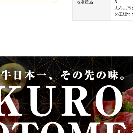
地場産品
3
志布志市
の工場で