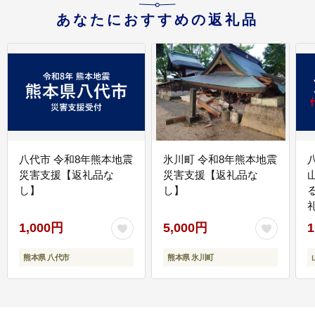
あなたにおすすめの返礼品
八代市 令和8年熊本地震
氷川町 令和8年熊本地震
災害支援【返礼品な
災害支援【返礼品な
し】
し】
1,000円
5,000円
1
熊本県 八代市
熊本県 氷川町