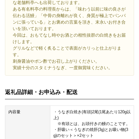
な老舗料亭へも出荷しております。
ある有名料亭の料理長からは、「味わう以前に味の良さが
伝わる活鰻」「中骨の身離れが良く、身質が極上でパンパ
ンに張っている」とお褒めの言葉を頂き、末永いお付き合
いを頂いております。
今回は、おもてなし時やお酒との相性抜群の白焼きをお届
けします。
グリルなどで軽く炙ることで表面がカリっと仕上がりま
す。
刺身醤油やポン酢でお召し上がりください。
実績十分のスタミナうなぎ、一度御賞味ください。
返礼品詳細・お申込み・配送
内容量
・うなぎ白焼き(有頭)2尾(1尾あたり120g以
上)
※有頭とは、お頭付きの鰻のことです。
・肝吸い＜うなぎの焼肝(3g)とお吸い物(3
g)のセット＞×2セット