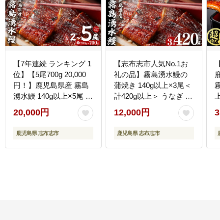
【7年連続 ランキング 1
【志布志市人気No.1お
位】【5尾700g 20,000
礼の品】霧島湧水鰻の
円！】鹿児島県産 霧島
蒲焼き 140g以上×3尾＜
湧水鰻 140g以上×5尾 国
計420g以上＞ うなぎ 鰻
産 蒲焼き ウナギ うなぎ
ウナギ 3尾 国産 九州産
20,000円
12,000円
3
5尾 九州産 かばやき 冷
蒲焼き かばやき 冷凍 う
凍 うな重 ひつまぶし タ
な重 ひつまぶし タレ 山
鹿児島県 志布志市
鹿児島県 志布志市
レ 山椒 ランキング 人気
椒 ランキング 人気 a2-
b0-219-yy
133
c