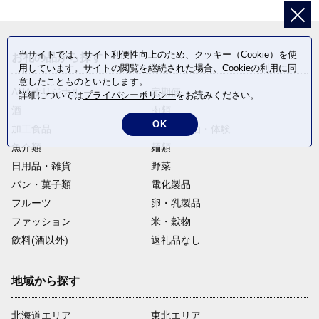
当サイトでは、サイト利便性向上のため、クッキー（Cookie）を使
お礼の品から探す
用しています。サイトの閲覧を継続された場合、Cookieの利用に同
意したことものといたします。
ANAオリジナル
定期便
詳細については
プライバシーポリシー
をお読みください。
酒
肉類
OK
加工食品
旅行・宿泊・体験
魚介類
麺類
日用品・雑貨
野菜
パン・菓子類
電化製品
フルーツ
卵・乳製品
ファッション
米・穀物
飲料(酒以外)
返礼品なし
地域から探す
北海道エリア
東北エリア