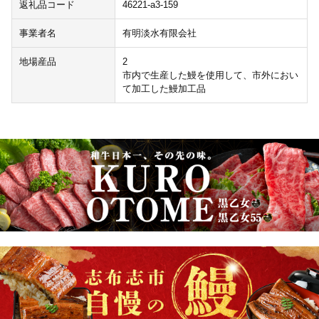
返礼品コード
46221-a3-159
事業者名
有明淡水有限会社
地場産品
2
市内で生産した鰻を使用して、市外におい
て加工した鰻加工品