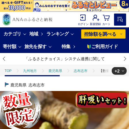
ログイン
新規登録
カート
カテゴリ
地域
ランキング
控除額を調べる
寄付額
旅先を探す
特集
ご利用ガイド
「ふるさとチョイス」システム連携に関して
+2
TOP
九州地方
鹿児島県
志布志市
【数量限定】鹿児島
TOP
魚介類
うなぎ
【数量限定】鹿児島県産！秘伝の特上スタミ
鹿児島県
志布志市
TOP
加工食品
惣菜・レトルト
【数量限定】鹿児島県産！秘伝