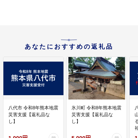
あなたにおすすめの返礼品
八代市 令和8年熊本地震
氷川町 令和8年熊本地震
災害支援【返礼品な
災害支援【返礼品な
し】
し】
1,000円
5,000円
1