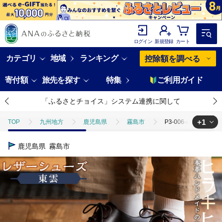
ログイン
新規登録
カート
カテゴリ
地域
ランキング
控除額を調べる
寄付額
旅先を探す
特集
ご利用ガイド
「ふるさとチョイス」システム連携に関して
+1
TOP
九州地方
鹿児島県
霧島市
P3-006-A-24
TOP
ファッション
靴・スリッパ
P3-006-A-240 本
鹿児島県
霧島市