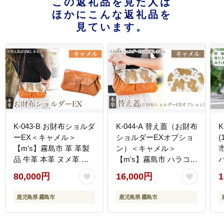
この返礼品を見た人は
ほかにこんな返礼品を
見ています。
K-043-B お財布ショルダ
K-044-A 替え蓋（お財布
ーEX＜キャメル＞
ショルダーEXオプショ
【m's】霧島市 革 革製
ン）＜キャメル＞
品 牛革 本革 ヌメ革 バ
【m's】霧島市 ハラコ
ッグ ショルダーバッグ
牛毛付革 ハンドメイド
80,000円
16,000円
1
ミニバッグ お財布 財布
手作り
ハンドメイド 手作り
鹿児島県 霧島市
鹿児島県 霧島市