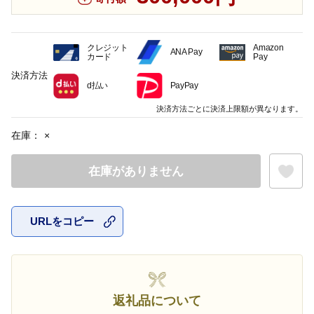
クレジット
Amazon
ANA Pay
カード
Pay
決済方法
d払い
PayPay
決済方法ごとに決済上限額が異なります。
在庫：
×
在庫がありません
URLをコピー
お気に入
返礼品について