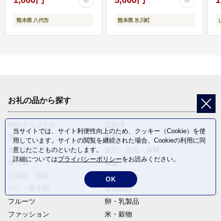
熊本県 八代市
熊本県 氷川町
お礼の品から探す
ANAオリジナル
定期便
当サイトでは、サイト利便性向上のため、クッキー（Cookie）を使
酒
肉類
用しています。サイトの閲覧を継続された場合、Cookieの利用に同
意したことものといたします。
加工食品
旅行・宿泊・体験
詳細については
プライバシーポリシー
をお読みください。
魚介類
麺類
日用品・雑貨
野菜
OK
パン・菓子類
電化製品
フルーツ
卵・乳製品
ファッション
米・穀物