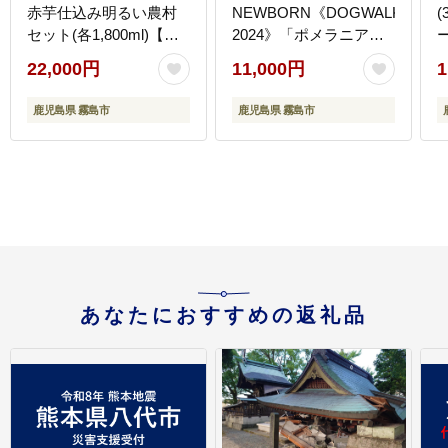
赤芋仕込み明るい農村
NEWBORN《DOGWALKER
(
セット(各1,800ml)【霧
2024》「ポメラニアン
島町蒸留所】霧島市 焼
＆チワワ」300ml 【ア
22,000円
11,000円
1
酎 芋 芋焼酎 本格芋焼酎
ットスター】霧島市 お
本格焼酎 酒 飲み比べセ
酒 酒 原酒 ウィスキー
鹿児島県 霧島市
鹿児島県 霧島市
ット 宅飲み 家飲み
ハイボール 水割り お湯
割り ロック 洋酒 シェリ
― 白ワイン
あなたにおすすめの返礼品