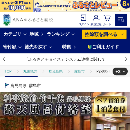
ログイン
新規登録
カート
カテゴリ
地域
ランキング
控除額を調べる
寄付額
旅先を探す
特集
ご利用ガイド
「ふるさとチョイス」システム連携に関して
+3
TOP
九州地方
鹿児島県
霧島市
P2-005 料亭旅
TOP
旅行・宿泊・体験
P2-005 料亭旅館 竹千代 霧島別邸 
鹿児島県
霧島市
TOP
旅行・宿泊・体験
宿泊券
P2-005 料亭旅館 竹千
TOP
旅行・宿泊・体験
体験チケット
温泉
P2-00