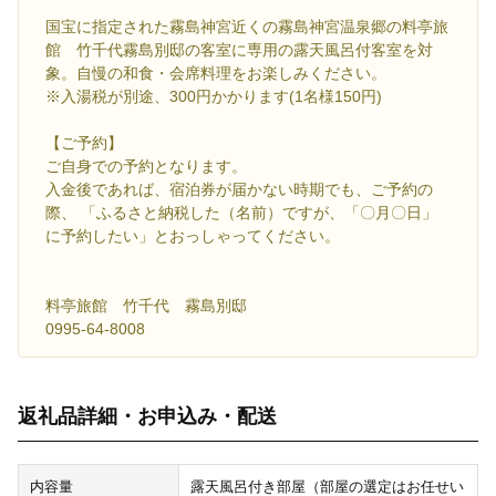
国宝に指定された霧島神宮近くの霧島神宮温泉郷の料亭旅
館 竹千代霧島別邸の客室に専用の露天風呂付客室を対
象。自慢の和食・会席料理をお楽しみください。
※入湯税が別途、300円かかります(1名様150円)
【ご予約】
ご自身での予約となります。
入金後であれば、宿泊券が届かない時期でも、ご予約の
際、 「ふるさと納税した（名前）ですが、「〇月〇日」
に予約したい」とおっしゃってください。
料亭旅館 竹千代 霧島別邸
0995-64-8008
返礼品詳細・お申込み・配送
内容量
露天風呂付き部屋（部屋の選定はお任せい