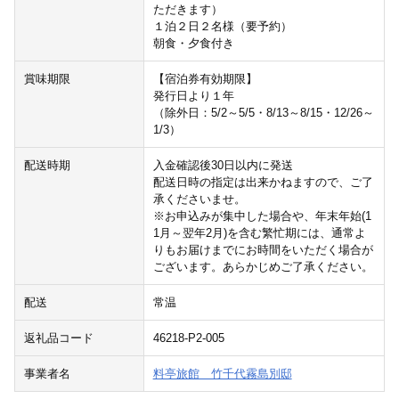
ただきます）
１泊２日２名様（要予約）
朝食・夕食付き
賞味期限
【宿泊券有効期限】
発行日より１年
（除外日：5/2～5/5・8/13～8/15・12/26～
1/3）
配送時期
入金確認後30日以内に発送
配送日時の指定は出来かねますので、ご了
承くださいませ。
※お申込みが集中した場合や、年末年始(1
1月～翌年2月)を含む繁忙期には、通常よ
りもお届けまでにお時間をいただく場合が
ございます。あらかじめご了承ください。
配送
常温
返礼品コード
46218-P2-005
事業者名
料亭旅館 竹千代霧島別邸