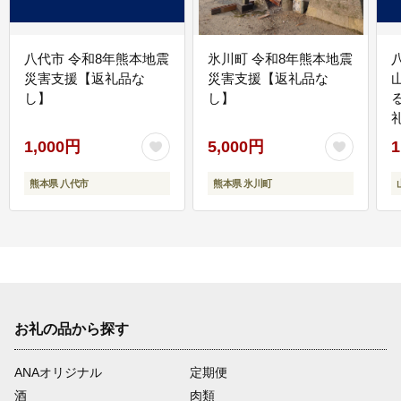
八代市 令和8年熊本地震
氷川町 令和8年熊本地震
災害支援【返礼品な
災害支援【返礼品な
し】
し】
1,000円
5,000円
1
熊本県 八代市
熊本県 氷川町
お礼の品から探す
ANAオリジナル
定期便
酒
肉類