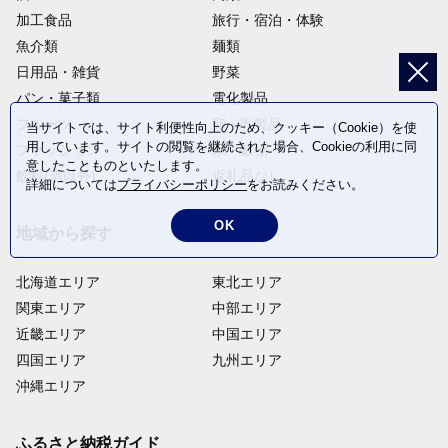
加工食品
旅行・宿泊・体験
魚介類
麺類
日用品・雑貨
野菜
パン・菓子類
電化製品
フルーツ
卵・乳製品
当サイトでは、サイト利便性向上のため、クッキー（Cookie）を使
用しています。サイトの閲覧を継続された場合、Cookieの利用に同
ファッション
米・穀物
意したことものといたします。
飲料(酒以外)
返礼品なし
詳細については
プライバシーポリシー
をお読みください。
OK
地域から探す
北海道エリア
東北エリア
関東エリア
中部エリア
近畿エリア
中国エリア
四国エリア
九州エリア
沖縄エリア
ふるさと納税ガイド