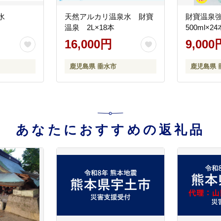
水
天然アルカリ温泉水 財寶
財寶温泉
温泉 2L×18本
500ml×24
16,000円
9,000
鹿児島県 垂水市
鹿児島県 
あなたにおすすめの返礼品