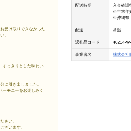
配送時期
入金確認
※年末年
※沖縄県
をお受け取りできなかった
配送
常温
さい。
。
返礼品コード
46214-W
事業者名
株式会社
た、すっきりとした味わい
存分に引き出しました。
なハーモニーをお楽しみく
ください。
がございます。