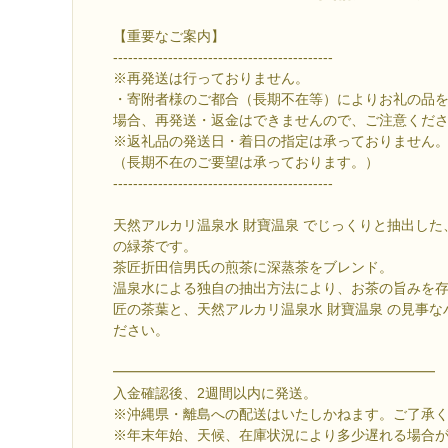
【重要なご案内】
--------------------------------------------
※再発送は行っておりません。
・寄附者様のご都合（長期不在等）によりお礼の品
場合、再発送・返金はできませんので、ご注意くだ
※返礼品の発送日・着日の指定は承っておりません
（長期不在のご要望は承っております。）
--------------------------------------------
天然アルカリ温泉水 財寶温泉 でじっくりと抽出し
の緑茶です。
茶匠折田信男氏の煎茶に深蒸茶をブレンド。
温泉水による独自の抽出方法により、お茶の旨みを
匠の茶葉と、天然アルカリ温泉水 財寶温泉 の見事
ださい。
━━━━━━━━━━━━━━━━━━━━━━━
入金確認後、2週間以内に発送。
※沖縄県・離島への配送はいたしかねます。ご了承
※年末年始、天候、在庫状況により多少遅れる場合