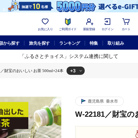
お気に入り
ご利用ガイド
新規登録
ログイン
カート
額から探す
旅先を探す
ランキング
特集
取り組み
「ふるさとチョイス」システム連携に関して
+3
81／財宝のおいしい お茶 500ml×24本
500ml×24本
W-22181／財宝のおいしい お茶 500ml×24本
財宝のおいしい お茶 500ml×24本
鹿児島県
垂水市
W-22181／財宝の