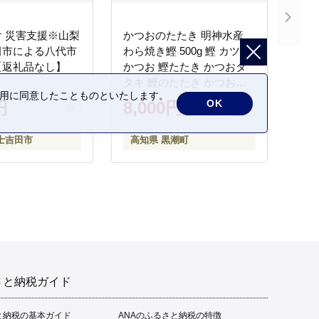
 災害支援※山梨
かつおのたたき 明神水産
田市による八代市
わら焼き鰹 500g 鰹 カツオ
【返礼品なし】
かつお 鰹たたき かつおタ
タキ 鰹のたたき かつおの
の利用に同意したことものといたします。
タタキ 藁焼き わら焼き 魚
OK
円
8,000円
さかな 海鮮 刺身 お刺身 冷
凍 ご家庭用 グルメ 特産品
士吉田市
高知県 黒潮町
ご当地 本場 高知 黒潮町 ギ
フト 贈答品 人気 返礼品 ふ
るさと納税 魚介類 高知県
産 土佐名物 高知県 高評価
食卓 ご飯のお供 父の日 ギ
フト プレゼント[1669]
さと納税ガイド
と納税の基本ガイド
ANAのふるさと納税の特徴