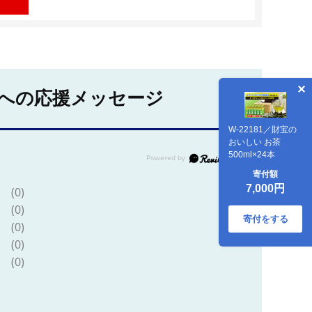
への応援メッセージ
W-22181／財宝の
おいしい お茶
500ml×24本
寄付額
7,000円
(0)
(0)
寄付をする
(0)
(0)
(0)