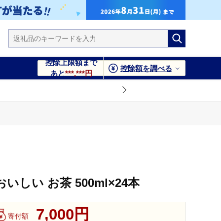
控除上限額まで
控除額を調べる
あと
***,***円
おいしい お茶 500ml×24本
7,000円
寄付額