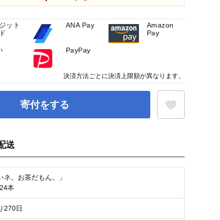
ジット
ANA Pay
Amazon
ド
Pay
い
PayPay
決済方法ごとに決済上限額が異なります。
寄付をする
配送
お気に入り登録
いネ。お茶だもん。」
24本
270日