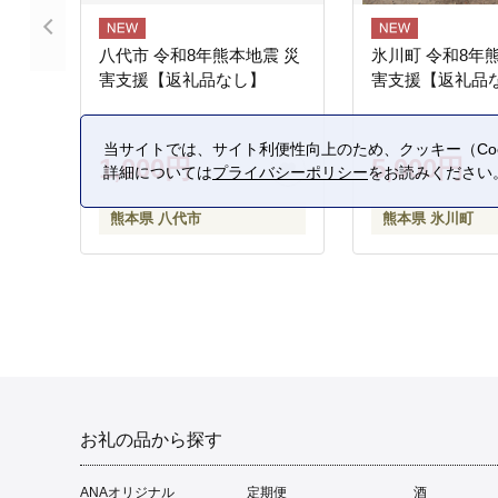
八代市 令和8年熊本地震 災
氷川町 令和8年
害支援【返礼品なし】
害支援【返礼品
当サイトでは、サイト利便性向上のため、クッキー（Coo
1,000円
5,000円
詳細については
プライバシーポリシー
をお読みください
熊本県 八代市
熊本県 氷川町
お礼の品から探す
ANAオリジナル
定期便
酒