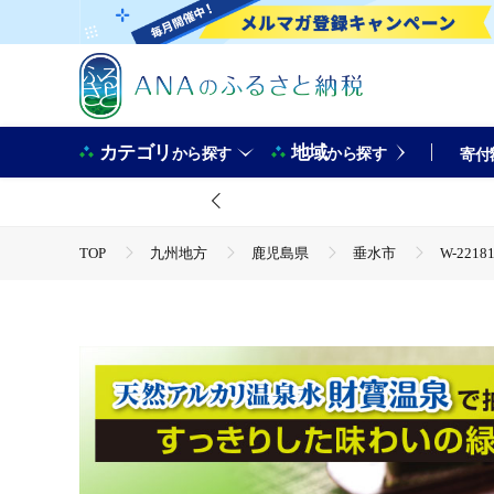
カテゴリ
地域
から探す
から探す
寄付
TOP
九州地方
鹿児島県
垂水市
W-221
TOP
飲料（酒以外）
W-22181／財宝のおいしい お茶 
TOP
飲料（酒以外）
ソフトドリンク
お茶
TOP
飲料（酒以外）
ほかの飲料
W-22181／