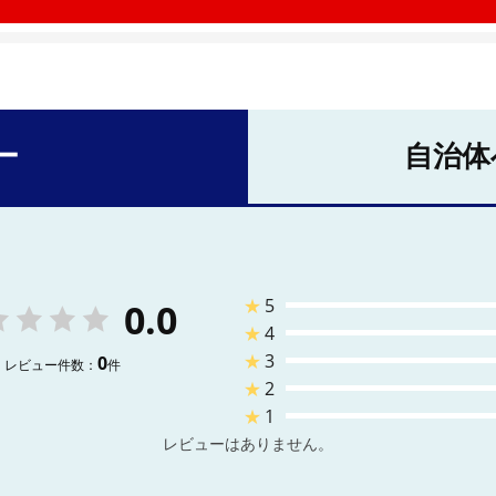
ー
自治体
★
5
0.0
★
4
★
3
0
レビュー件数：
件
★
2
★
1
レビューはありません。