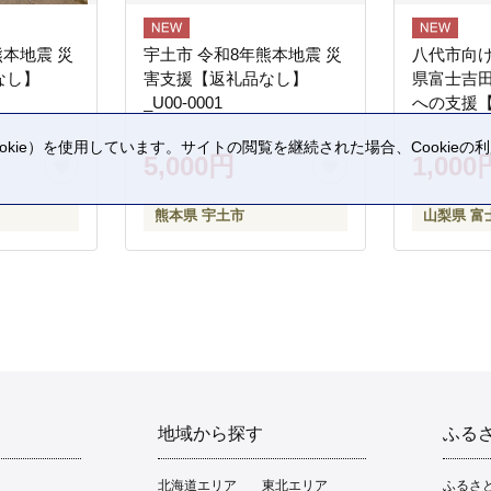
熊本地震 災
宇土市 令和8年熊本地震 災
八代市向け
なし】
害支援【返礼品なし】
県富士吉
_U00-0001
への支援
kie）を使用しています。サイトの閲覧を継続された場合、Cookie
5,000円
1,000
。
熊本県 宇土市
山梨県 富
地域から探す
ふる
北海道エリア
東北エリア
ふるさ