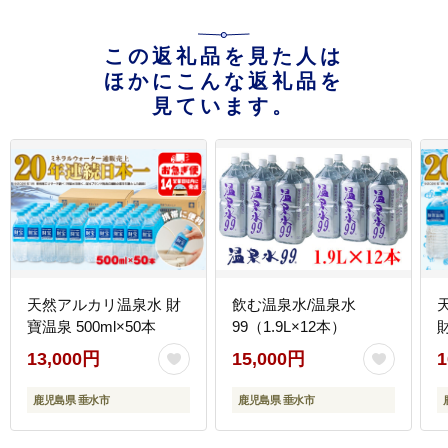
この返礼品を見た人は
ほかにこんな返礼品を
見ています。
天然アルカリ温泉水 財
飲む温泉水/温泉水
寶温泉 500ml×50本
99（1.9L×12本）
13,000円
15,000円
1
鹿児島県 垂水市
鹿児島県 垂水市