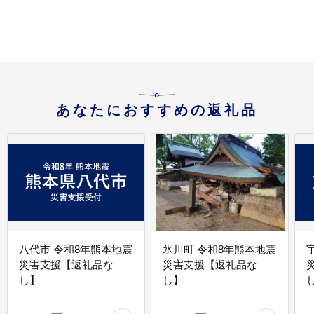
あなたにおすすめの返礼品
八代市 令和8年熊本地震
氷川町 令和8年熊本地震
災害支援【返礼品な
災害支援【返礼品な
し】
し】
し