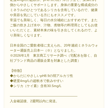
側からやさしくサポートします。身体の重要な構成成分の
ミネラルのひとつであるシリカを含有しているので、健康
や美容を気にしている方にもオススメです。
常温でも美味しく、毎日の水分補給におすすめです。また
ご飯の炊き上げ水や、汁物、煮物等の料理用としてもお使
いいただくと、素材本来の味を引き出してくれるので、よ
り美味しくなります。
日本全国のご愛飲者様に支えられ、20年連続ミネラルウォ
ーター通販売上日本一（※）となりました。
※2026年1月 東京商工リサーチ調べ（宅配水を除く、自
社ブランド商品の通販企業を対象とした調査）
【特徴】
◆からだにやさしいpH8.9の弱アルカリ性
◆硬度4mg/Lの超軟水で飲みやすい
◆シリカ（ケイ素）含有30.5mg/L
――――――――――――――――――――
入金確認後、2週間以内に発送。