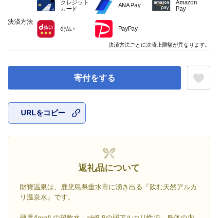
クレジット
Amazon
ANA Pay
カード
Pay
決済方法
d払い
PayPay
決済方法ごとに決済上限額が異なります。
寄付をする
URLをコピー
お気に入
返礼品について
財寶温泉は、鹿児島県垂水市に湧き出る『飲む天然アルカ
リ温泉水』です。
硬度4mg/Lの超軟水、pH8.9の弱アルカリ性で、身体の内