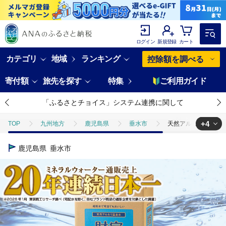
ログイン
新規登録
カート
カテゴリ
地域
ランキング
控除額を調べる
寄付額
旅先を探す
特集
ご利用ガイド
「ふるさとチョイス」システム連携に関して
+4
TOP
九州地方
鹿児島県
垂水市
天然アルカリ温泉水 財
TOP
定期便
天然アルカリ温泉水 財寶温泉 500ml×40本
鹿児島県
垂水市
TOP
定期便
飲料(定期便)
天然アルカリ温泉水 財寶温泉 50
TOP
飲料（酒以外）
天然アルカリ温泉水 財寶温泉 500ml×40
TOP
飲料（酒以外）
水
天然アルカリ温泉水 財寶温泉 500