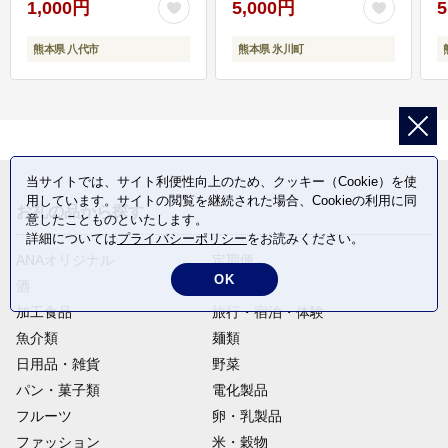
1,000円
5,000円
5
熊本県 八代市
熊本県 氷川町
当サイトでは、サイト利便性向上のため、クッキー（Cookie）を使
用しています。サイトの閲覧を継続された場合、Cookieの利用に同
お礼の品から探す
意したことものといたします。
詳細については
プライバシーポリシー
をお読みください。
ANAオリジナル
定期便
OK
酒
肉類
加工食品
旅行・宿泊・体験
魚介類
麺類
日用品・雑貨
野菜
パン・菓子類
電化製品
フルーツ
卵・乳製品
ファッション
米・穀物