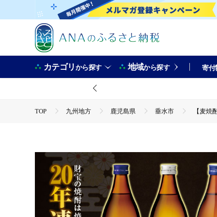
カテゴリ
地域
から探す
から探す
寄付
TOP
九州地方
鹿児島県
垂水市
【麦焼酎
TOP
酒
【麦焼酎】 飲み比べセット 5合瓶 3種3本セ
TOP
酒
焼酎
【麦焼酎】 飲み比べセット 5合瓶