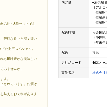
内容量
■麦焼酎 
［アルコ
・焼酎財宝[
・焼酎黒財宝
・焼酎財宝
飲み比べ3種セットでお
配送時期
入金確認
。
※沖縄県
く、芳醇な香りと深く濃い
※年末年
仕立てた財宝スペシャル。
配送
常温
どれも風味豊かな美味しい
返礼品コード
46214-A1
けてみませんか。
事業者名
株式会社
います。
禁止されています。お酒は
響を与えるおそれがありま