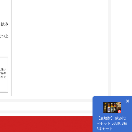
【麦焼酎】 飲み比
べセット 5合瓶 3種
3本セット