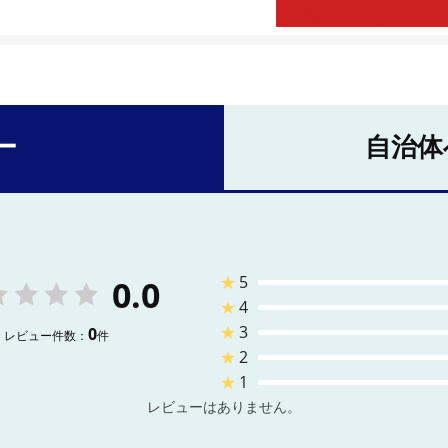
ー
自治体
★
5
0.0
★
4
★
3
0
レビュー件数：
件
★
2
★
1
レビューはありません。