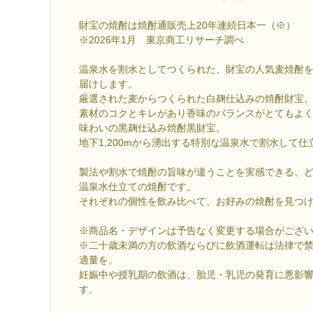
財宝の焼酎は焼酎通販売上20年連続日本一（※）
※2026年1月 東京商工リサーチ調べ
温泉水を割水としてつくられた、財宝の人気麦焼酎を
届けします。
厳選された麦からつくられた白麹仕込みの焼酎財宝
素材のコクとキレがあり香味のバランスがとてもよ
味わいの黒麹仕込み焼酎黒財宝。
地下1,200mから湧出する特別な温泉水で割水して
製法や割水で焼酎の旨味が違うことを実感できる、
温泉水仕立ての焼酎です。
それぞれの個性を飲み比べて、お好みの焼酎を見つ
※商品名・デザインは予告なく変更する場合がござ
※二十歳未満の方の飲酒ならびに飲酒運転は法律で
適量を。
妊娠中や授乳期の飲酒は、胎児・乳児の発育に悪影
す。