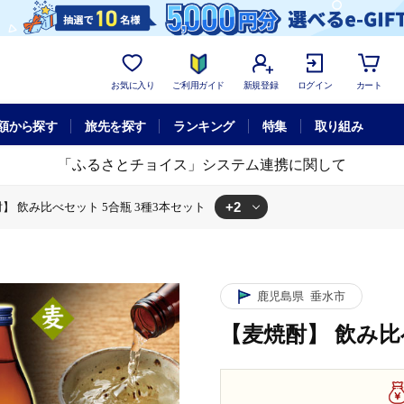
お気に入り
ご利用ガイド
新規登録
ログイン
カート
額から探す
旅先を探す
ランキング
特集
取り組み
「ふるさとチョイス」システム連携に関して
+2
】 飲み比べセット 5合瓶 3種3本セット
ット
 3種3本セット
鹿児島県
垂水市
【麦焼酎】 飲み比