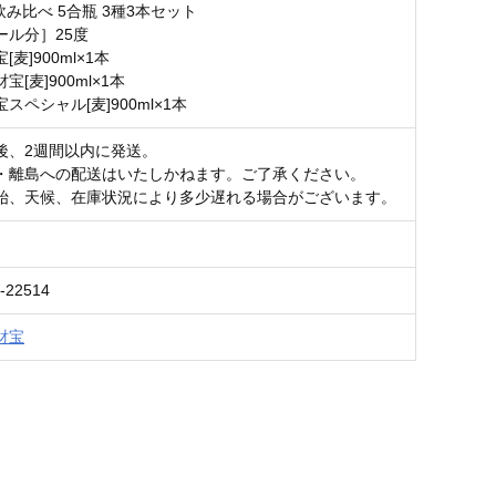
飲み比べ 5合瓶 3種3本セット
ール分］25度
麦]900ml×1本
[麦]900ml×1本
スペシャル[麦]900ml×1本
後、2週間以内に発送。
・離島への配送はいたしかねます。ご了承ください。
始、天候、在庫状況により多少遅れる場合がございます。
-22514
財宝