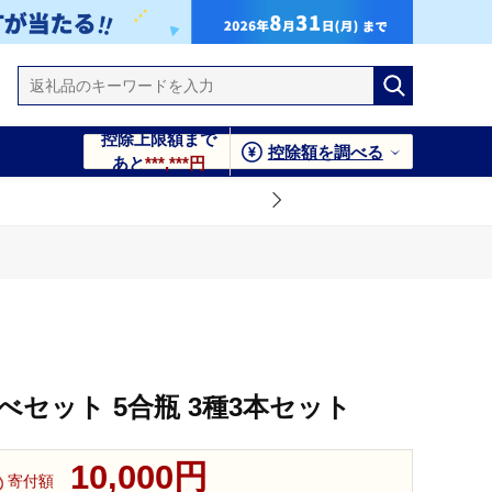
控除上限額まで
控除額を調べる
あと
***,***円
べセット 5合瓶 3種3本セット
10,000円
寄付額