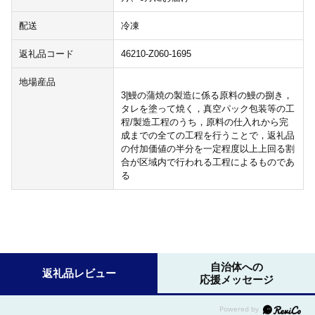
配送
冷凍
返礼品コード
46210-Z060-1695
地場産品
3|鰻の蒲焼の製造に係る原料の鰻の捌き，
タレを塗って焼く，真空パック包装等の工
程/製造工程のうち，原料の仕入れから完
成までの全ての工程を行うことで，返礼品
の付加価値の半分を一定程度以上上回る割
合が区域内で行われる工程によるものであ
る
自治体への
返礼品レビュー
応援メッセージ