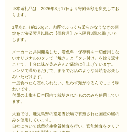
※本返礼品は、2026年3月17日より寄附金額を変更してお
ります。
1尾あたり約250gと、肉厚でふっくら柔らかなうなぎの蒲
焼をご決済翌月以降の【偶数月】から隔月3回お届けいた
します。
メーカーと共同開発した、着色料・保存料を一切使用しな
いオリジナルのタレで『焼き』と『タレ付け』を繰り返す
ことで、十分に味が染み込んだ蒲焼に仕上げています。
レンジで温めるだけで、まるでお店のような蒲焼をお楽し
みいただけます。
一度食べたら忘れられない、思わず頬がゆるんでしまう味
わいです。
付属の山椒も日本国内で栽培されたもののみを使用してい
ます。
大新では、鹿児島県の指定養鰻場で養殖された国産の鰻の
みを使用しています。
自社において残留抗生物質検査を行い、官能検査をクリア