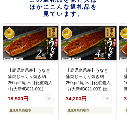
ほかにこんな返礼品を
見ています。
【鹿児島県産】うなぎ
【鹿児島県産】うなぎ
蒲焼じっくり焼き約
蒲焼じっくり焼き約
250g×2尾 木目化粧箱入
250g×4尾 木目化粧箱入
り(大新/IB021-001)
り(大新/IB021-003) 鰻
新
蒲焼 国産 丑の日 うな重
18,900円
34,200円
3
無頭 ギフト ふっくら 小
分け レンジ 簡単
鹿児島県 指宿市
鹿児島県 指宿市