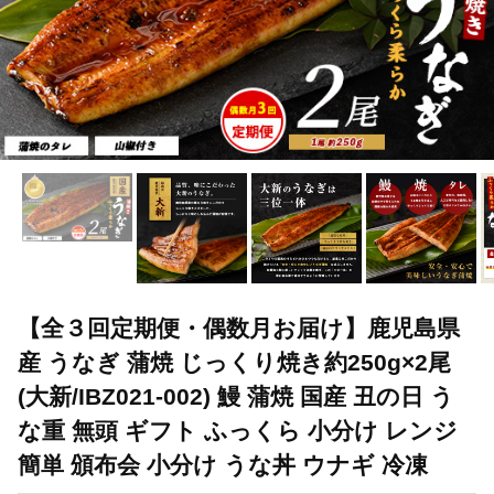
【全３回定期便・偶数月お届け】鹿児島県
産 うなぎ 蒲焼 じっくり焼き約250g×2尾
(大新/IBZ021-002) 鰻 蒲焼 国産 丑の日 う
な重 無頭 ギフト ふっくら 小分け レンジ
簡単 頒布会 小分け うな丼 ウナギ 冷凍