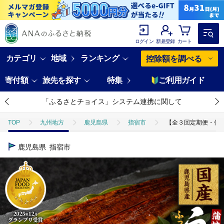
ログイン
新規登録
カート
カテゴリ
地域
ランキング
控除額を調べる
寄付額
旅先を探す
特集
ご利用ガイド
「ふるさとチョイス」システム連携に関して
TOP
九州地方
鹿児島県
指宿市
【全３回定期便・偶数月お
鹿児島県
指宿市