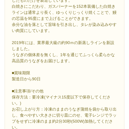
したものだけを製造しています。
白焼きにこだわり、ガスバーナーを152本装備した白焼き
ラインは通常より長く、ゆっくりじっくり焼くことで、鰻
の芯温を95度にまで上げることができます。
余分な油を落として旨味を引き出し、タレが染み込みやす
い肉質にしています。
2019年には、業界最大級の約90ｍの新蒸しラインを新設
しました。
うなぎの個体差を無くし、1年を通じてふっくら柔らかな
高品質のうなぎをお届けします。
■賞味期限
製造日から90日
■注意事項/その他
保存方法：要冷凍(マイナス15度以下で保存してくださ
い。)
お召し上がり方：冷凍のままのうなぎ蒲焼を袋から取り出
し、食べやすい大きさに切り皿にのせ、電子レンジでラッ
プをせずに冷凍のまま約2分30秒(500W)加熱してくださ
い。