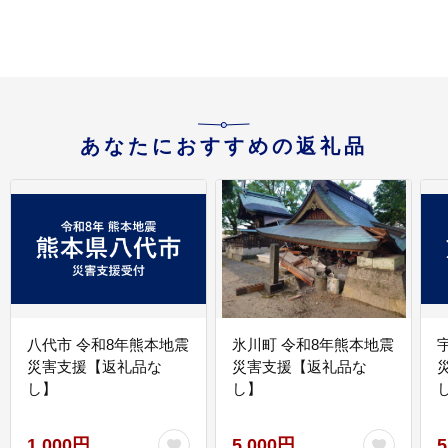
あなたにおすすめの返礼品
八代市 令和8年熊本地震
氷川町 令和8年熊本地震
災害支援【返礼品な
災害支援【返礼品な
し】
し】
し
1,000円
5,000円
5