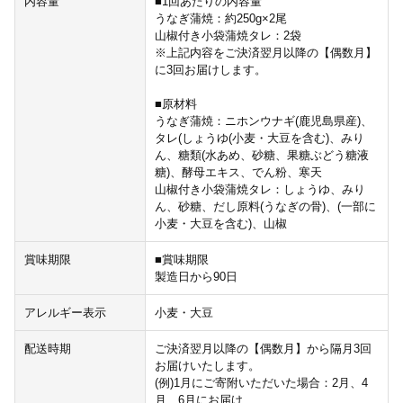
内容量
■1回あたりの内容量
うなぎ蒲焼：約250g×2尾
山椒付き小袋蒲焼タレ：2袋
※上記内容をご決済翌月以降の【偶数月】
に3回お届けします。
■原材料
うなぎ蒲焼：ニホンウナギ(鹿児島県産)、
タレ(しょうゆ(小麦・大豆を含む)、みり
ん、糖類(水あめ、砂糖、果糖ぶどう糖液
糖)、酵母エキス、でん粉、寒天
山椒付き小袋蒲焼タレ：しょうゆ、みり
ん、砂糖、だし原料(うなぎの骨)、(一部に
小麦・大豆を含む)、山椒
賞味期限
■賞味期限
製造日から90日
アレルギー表示
小麦・大豆
配送時期
ご決済翌月以降の【偶数月】から隔月3回
お届けいたします。
(例)1月にご寄附いただいた場合：2月、4
月、6月にお届け