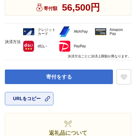
56,500円
寄付額
クレジット
Amazon
ANA Pay
カード
Pay
決済方法
d払い
PayPay
決済方法ごとに決済上限額が異なります。
寄付をする
URLをコピー
お気に入
返礼品について