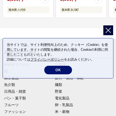
熊本県 八代市
熊本県 氷川町
当サイトでは、サイト利便性向上のため、クッキー（Cookie）を使
用しています。サイトの閲覧を継続された場合、Cookieの利用に同
お礼の品から探す
意したことものといたします。
詳細については
プライバシーポリシー
をお読みください。
ANAオリジナル
定期便
OK
酒
肉類
加工食品
旅行・宿泊・体験
魚介類
麺類
日用品・雑貨
野菜
パン・菓子類
電化製品
フルーツ
卵・乳製品
ファッション
米・穀物