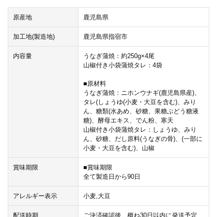
原産地
鹿児島県
加工地(製造地)
鹿児島県指宿市
内容量
うなぎ蒲焼：約250g×4尾
山椒付き小袋蒲焼タレ：4袋
■原材料
うなぎ蒲焼：ニホンウナギ(鹿児島県産)、
タレ(しょうゆ(小麦・大豆を含む)、みり
ん、糖類(水あめ、砂糖、果糖ぶどう糖液
糖)、酵母エキス、でん粉、寒天
山椒付き小袋蒲焼タレ：しょうゆ、みり
ん、砂糖、だし原料(うなぎの骨)、(一部に
小麦・大豆を含む)、山椒
賞味期限
■賞味期限
全て製造日から90日
アレルギー表示
小麦,大豆
配送時期
ご決済確認後、概ね30日以内に発送予定