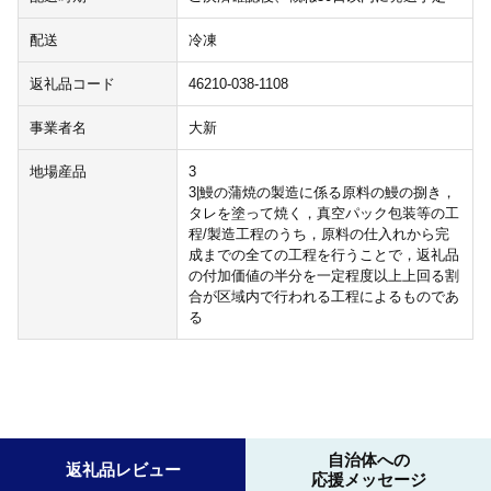
配送
冷凍
返礼品コード
46210-038-1108
事業者名
大新
地場産品
3
3|鰻の蒲焼の製造に係る原料の鰻の捌き，
タレを塗って焼く，真空パック包装等の工
程/製造工程のうち，原料の仕入れから完
成までの全ての工程を行うことで，返礼品
の付加価値の半分を一定程度以上上回る割
合が区域内で行われる工程によるものであ
る
自治体への
返礼品レビュー
応援メッセージ