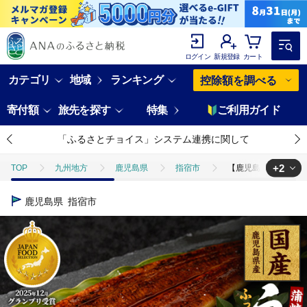
ログイン
新規登録
カート
カテゴリ
地域
ランキング
控除額を調べる
寄付額
旅先を探す
特集
ご利用ガイド
「ふるさとチョイス」システム連携に関して
+2
TOP
九州地方
鹿児島県
指宿市
【鹿児島県産】うなぎ蒲焼
TOP
魚介類
【鹿児島県産】うなぎ蒲焼じっくり焼き約250g×4尾 木目化
鹿児島県
指宿市
TOP
魚介類
うなぎ
【鹿児島県産】うなぎ蒲焼じっくり焼き約250