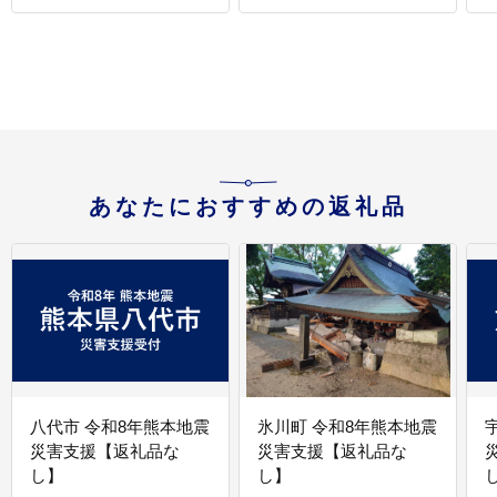
け うな丼 ウナギ 冷凍
あなたにおすすめの返礼品
八代市 令和8年熊本地震
氷川町 令和8年熊本地震
災害支援【返礼品な
災害支援【返礼品な
し】
し】
し