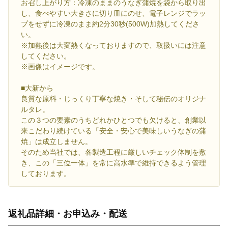
お召し上がり方：冷凍のままのうなぎ蒲焼を袋から取り出
し、食べやすい大きさに切り皿にのせ、電子レンジでラッ
プをせずに冷凍のまま約2分30秒(500W)加熱してくださ
い。
※加熱後は大変熱くなっておりますので、取扱いには注意
してください。
※画像はイメージです。
■大新から
良質な原料・じっくり丁寧な焼き・そして秘伝のオリジナ
ルタレ。
この３つの要素のうちどれかひとつでも欠けると、創業以
来こだわり続けている「安全・安心で美味しいうなぎの蒲
焼」は成立しません。
そのため当社では、各製造工程に厳しいチェック体制を敷
き、この「三位一体」を常に高水準で維持できるよう管理
しております。
返礼品詳細・お申込み・配送