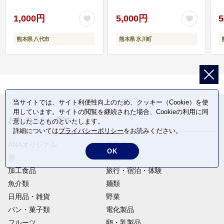
1,000円
5,000円
5
熊本県 八代市
熊本県 氷川町
当サイトでは、サイト利便性向上のため、クッキー（Cookie）を使
用しています。サイトの閲覧を継続された場合、Cookieの利用に同
お礼の品から探す
意したことものといたします。
詳細については
プライバシーポリシー
をお読みください。
ANAオリジナル
定期便
OK
酒
肉類
加工食品
旅行・宿泊・体験
魚介類
麺類
日用品・雑貨
野菜
パン・菓子類
電化製品
フルーツ
卵・乳製品