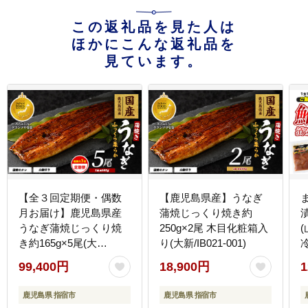
この返礼品を見た人は
ほかにこんな返礼品を
見ています。
【全３回定期便・偶数
【鹿児島県産】うなぎ
月お届け】鹿児島県産
蒲焼じっくり焼き約
うなぎ蒲焼じっくり焼
250g×2尾 木目化粧箱入
(
き約165g×5尾(大
り(大新/IB021-001)
新/IBZ021-005) 鰻 蒲焼
99,400円
18,900円
1
国産 丑の日 うな重 無頭
ギフト ふっくら 小分け
鹿児島県 指宿市
鹿児島県 指宿市
レンジ 簡単 頒布会 小分