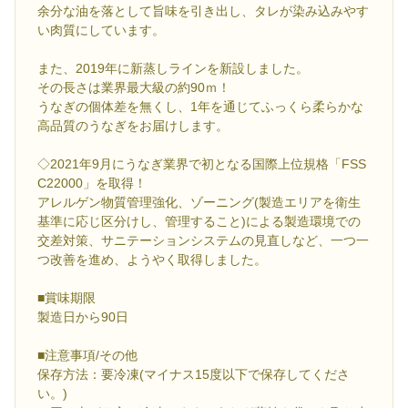
余分な油を落として旨味を引き出し、タレが染み込みやす
い肉質にしています。
また、2019年に新蒸しラインを新設しました。
その長さは業界最大級の約90ｍ！
うなぎの個体差を無くし、1年を通じてふっくら柔らかな
高品質のうなぎをお届けします。
◇2021年9月にうなぎ業界で初となる国際上位規格「FSS
C22000」を取得！
アレルゲン物質管理強化、ゾーニング(製造エリアを衛生
基準に応じ区分けし、管理すること)による製造環境での
交差対策、サニテーションシステムの見直しなど、一つ一
つ改善を進め、ようやく取得しました。
■賞味期限
製造日から90日
■注意事項/その他
保存方法：要冷凍(マイナス15度以下で保存してくださ
い。)