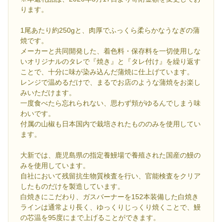
ります。
1尾あたり約250gと、肉厚でふっくら柔らかなうなぎの蒲
焼です。
メーカーと共同開発した、着色料・保存料を一切使用しな
いオリジナルのタレで『焼き』と『タレ付け』を繰り返す
ことで、十分に味が染み込んだ蒲焼に仕上げています。
レンジで温めるだけで、まるでお店のような蒲焼をお楽し
みいただけます。
一度食べたら忘れられない、思わず頬がゆるんでしまう味
わいです。
付属の山椒も日本国内で栽培されたもののみを使用してい
ます。
大新では、鹿児島県の指定養鰻場で養殖された国産の鰻の
みを使用しています。
自社において残留抗生物質検査を行い、官能検査をクリア
したものだけを製造しています。
白焼きにこだわり、ガスバーナーを152本装備した白焼き
ラインは通常より長く、ゆっくりじっくり焼くことで、鰻
の芯温を95度にまで上げることができます。