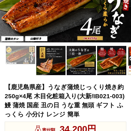
【鹿児島県産】うなぎ蒲焼じっくり焼き約
250g×4尾 木目化粧箱入り(大新/IB021-003)
鰻 蒲焼 国産 丑の日 うな重 無頭 ギフト ふ
っくら 小分け レンジ 簡単
34,200円
寄付額