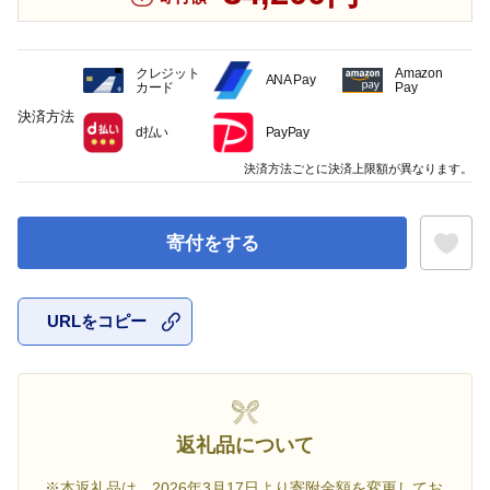
クレジット
Amazon
ANA Pay
カード
Pay
決済方法
d払い
PayPay
決済方法ごとに決済上限額が異なります。
寄付をする
URLをコピー
お気に入
返礼品について
※本返礼品は、2026年3月17日より寄附金額を変更してお