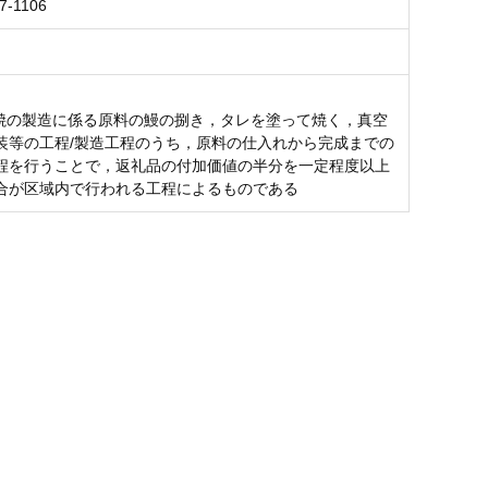
7-1106
蒲焼の製造に係る原料の鰻の捌き，タレを塗って焼く，真空
装等の工程/製造工程のうち，原料の仕入れから完成までの
程を行うことで，返礼品の付加価値の半分を一定程度以上
合が区域内で行われる工程によるものである