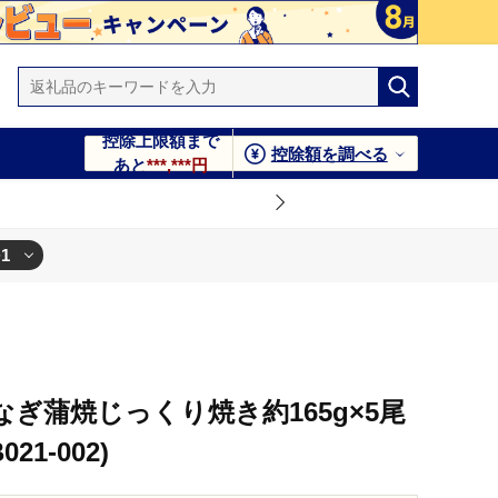
控除上限額まで
控除額を調べる
あと
***,***円
+1
ぎ蒲焼じっくり焼き約165g×5尾
21-002)