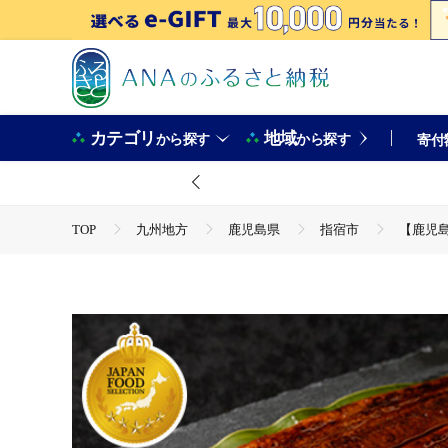
カテゴリ
地域
から探す
から探す
寄付
TOP
九州地方
鹿児島県
指宿市
【鹿児島
TOP
魚介類
うなぎ
【鹿児島県産】うなぎ蒲焼じっく