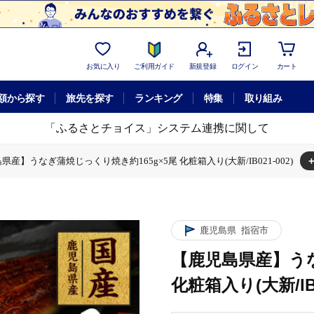
お気に入り
ご利用ガイド
新規登録
ログイン
カート
額から探す
旅先を探す
ランキング
特集
取り組み
「ふるさとチョイス」システム連携に関して
県産】うなぎ蒲焼じっくり焼き約165g×5尾 化粧箱入り(大新/IB021-002)
り焼き約165g×5尾 化粧箱入り(大新/IB021-002)
鹿児島県
指宿市
【鹿児島県産】うな
化粧箱入り(大新/IB0