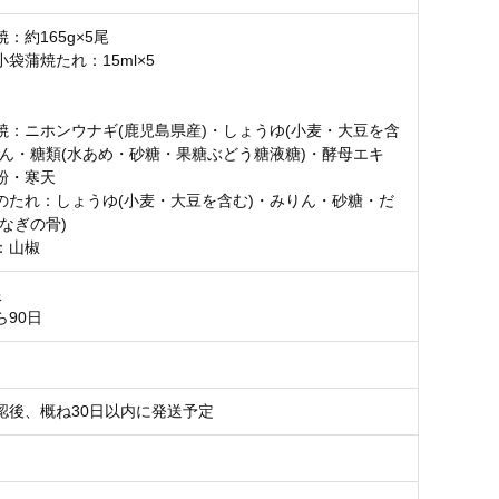
：約165g×5尾
袋蒲焼たれ：15ml×5
焼：ニホンウナギ(鹿児島県産)・しょうゆ(小麦・大豆を含
りん・糖類(水あめ・砂糖・果糖ぶどう糖液糖)・酵母エキ
粉・寒天
のたれ：しょうゆ(小麦・大豆を含む)・みりん・砂糖・だ
なぎの骨)
：山椒
限
ら90日
認後、概ね30日以内に発送予定