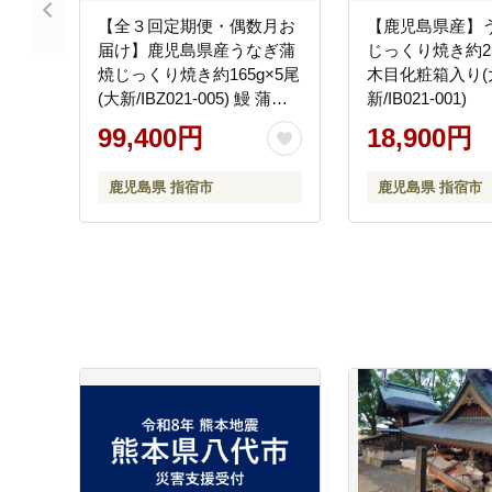
【全３回定期便・偶数月お
【鹿児島県産】
届け】鹿児島県産うなぎ蒲
じっくり焼き約25
焼じっくり焼き約165g×5尾
木目化粧箱入り(
(大新/IBZ021-005) 鰻 蒲焼
新/IB021-001)
国産 丑の日 うな重 無頭 ギ
99,400円
18,900円
フト ふっくら 小分け レン
ジ 簡単 頒布会 小分け うな
鹿児島県 指宿市
鹿児島県 指宿市
丼 ウナギ 冷凍