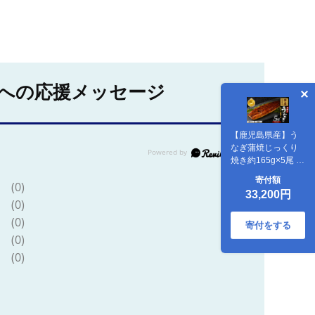
への応援メッセージ
【鹿児島県産】う
なぎ蒲焼じっくり
焼き約165g×5尾 化
粧箱入り(大
寄付額
(0)
新/IB021-002)
33,200円
(0)
(0)
寄付をする
(0)
(0)