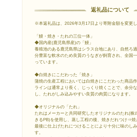
返礼品について
※本返礼品は、2026年3月17日より寄附金額を変更
「鰻・焼き・たれの三位一体」
◆国内産(鹿児島県産)の「鰻」
養殖池のある鹿児島県はシラス台地にあり、自然ろ
分豊富な軟水のため良質のうなぎが飼育され、全国一の
っています。
◆白焼きにこだわった「焼き」
蒲焼の生産工程においては白焼きにこだわった商品
ラインは通常より長く、じっくり焼くことで、余分
し、たれがしみ込みやすい良質の肉質になります。
◆オリジナルの「たれ」
たれはメーカーと共同研究したオリジナルのたれ(株
きるPB)を使用し、蒸し工程の後、焼きだれつけ⇒焼
最後に仕上げたれにつけることにより十分に味のし
す。