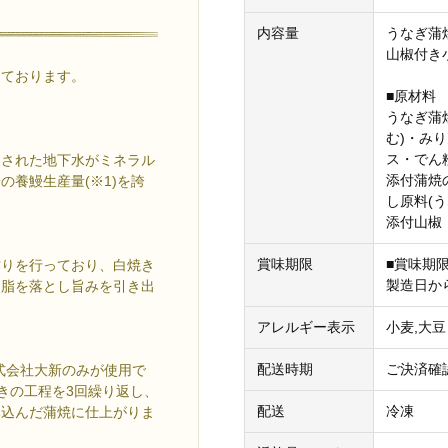
内容量
うなぎ蒲焼
山椒付き小
しております。
■原材料
うなぎ蒲
む)・み
ス・でん
過された地下水がミネラル
添付蒲焼
養鰻生産量(※1)を誇
し原料(う
添付山椒
賞味期限
■賞味期
作りを行っており、白焼き
製造日か
な脂を落とし旨みを引き出
アレルギー表示
小麦,大豆
配送時期
ご決済確
式会社大新のみが使用で
きの工程を3回繰り返し、
配送
冷凍
み込んだ蒲焼に仕上がりま