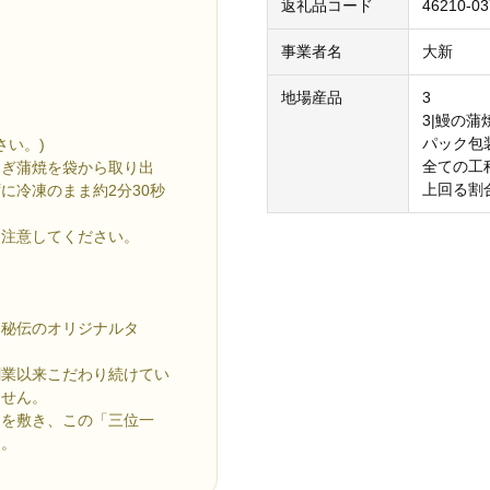
返礼品コード
46210-03
事業者名
大新
地場産品
3
3|鰻の
パック包
さい。)
全ての工
なぎ蒲焼を袋から取り出
上回る割
に冷凍のまま約2分30秒
は注意してください。
「秘伝のオリジナルタ
創業以来こだわり続けてい
ません。
制を敷き、この「三位一
す。