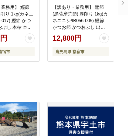
業務用】 鰹節
【訳あり・業務用】 鰹節
厚削り 1kg(カネニ
(黒薩摩荒節) 厚削り 1kg(カ
6-017) 鰹節 かつ
ネニニシ/IB056-005) 鰹節
おぶし 本枯 本枯
かつお節 かつおぶし 出汁
節 出汁 だし かつ
だし かつおだし カツオだ
0円
12,800円
ツオだし 訳あり
し 訳あり 簡易包装 大袋
大袋 業務
指宿市
鹿児島県 指宿市