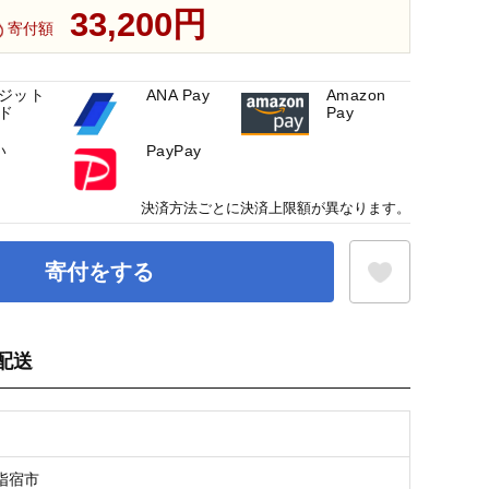
33,200円
寄付額
ジット
ANA Pay
Amazon
ド
Pay
い
PayPay
決済方法ごとに決済上限額が異なります。
寄付をする
配送
お気に入り登録
指宿市