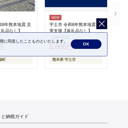
和8年熊本地震 災
宇土市 令和8年熊本地震 災
返礼品なし】
害支援【返礼品なし】
_U00-0001
の利用に同意したことものといたします。
OK
円
5,000円
城町
熊本県 宇土市
さと納税ガイド