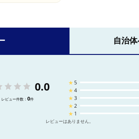
ー
自治体
★
5
0.0
★
4
★
3
0
レビュー件数：
件
★
2
★
1
レビューはありません。