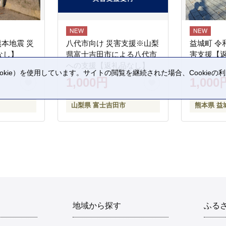
熊本地震 災
八代市向け 災害支援※山梨
益城町 令
なし】
県富士吉田市による八代市
害支援【
への支援【返礼品なし】
kie）を使用しています。サイトの閲覧を継続された場合、Cookie
1,000円
1,000
。
山梨県 富士吉田市
熊本県 益
地域から探す
ふる