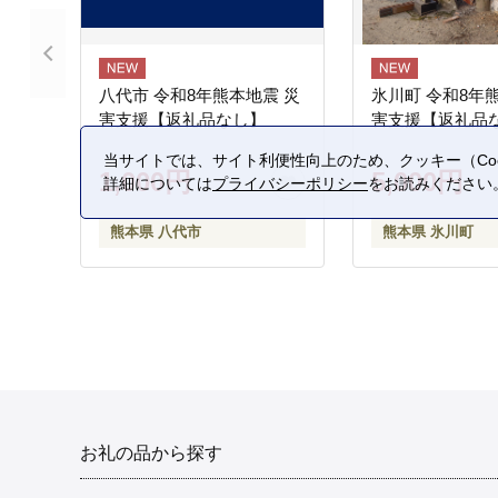
八代市 令和8年熊本地震 災
氷川町 令和8年
害支援【返礼品なし】
害支援【返礼品
当サイトでは、サイト利便性向上のため、クッキー（Coo
1,000円
5,000円
詳細については
プライバシーポリシー
をお読みください
熊本県 八代市
熊本県 氷川町
お礼の品から探す