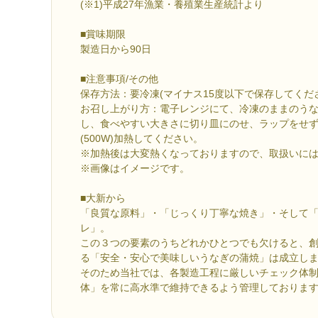
(※1)平成27年漁業・養殖業生産統計より
■賞味期限
製造日から90日
■注意事項/その他
保存方法：要冷凍(マイナス15度以下で保存してくだ
お召し上がり方：電子レンジにて、冷凍のままのう
し、食べやすい大きさに切り皿にのせ、ラップをせず
(500W)加熱してください。
※加熱後は大変熱くなっておりますので、取扱いに
※画像はイメージです。
■大新から
「良質な原料」・「じっくり丁寧な焼き」・そして
レ」。
この３つの要素のうちどれかひとつでも欠けると、
る「安全・安心で美味しいうなぎの蒲焼」は成立し
そのため当社では、各製造工程に厳しいチェック体
体」を常に高水準で維持できるよう管理しておりま