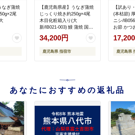
うなぎ蒲焼
【鹿児島県産】うなぎ蒲焼
【訳あり・
0g×2尾
じっくり焼き約250g×4尾
(本枯節) 
大
木目化粧箱入り(大
ニシ/IB05
新/IB021-003) 鰻 蒲焼 国産
お節 かつ
丑の日 うな重 無頭 ギフト
節 本枯本
34,200円
17,20
ふっくら 小分け レンジ 簡
おだし カ
単
簡易包装 
鹿児島県 指宿市
鹿児島県 
あなたにおすすめの返礼品