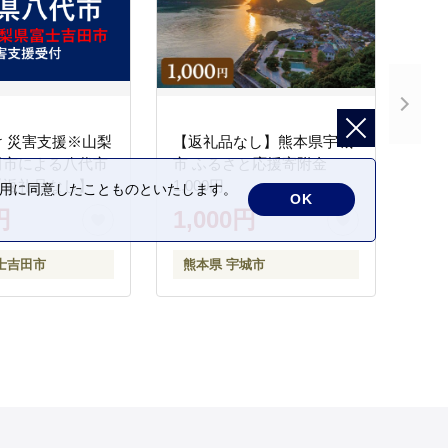
 災害支援※山梨
【返礼品なし】熊本県宇城
田市による八代市
市 ふるさと応援寄附金
【返礼品なし】
1,000円
の利用に同意したことものといたします。
OK
円
1,000円
士吉田市
熊本県 宇城市