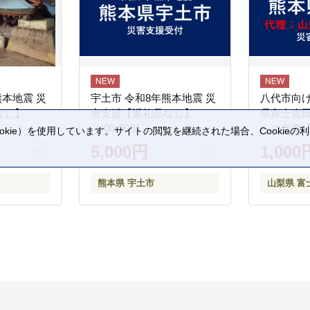
熊本地震 災
宇土市 令和8年熊本地震 災
八代市向け
なし】
害支援【返礼品なし】
県富士吉
_U00-0001
への支援
kie）を使用しています。サイトの閲覧を継続された場合、Cookie
。
5,000円
1,000
熊本県 宇土市
山梨県 富