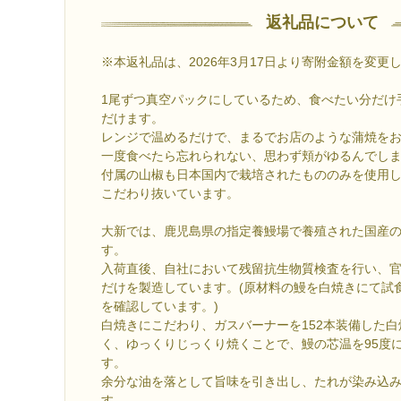
返礼品について
※本返礼品は、2026年3月17日より寄附金額を変更
1尾ずつ真空パックにしているため、食べたい分だけ
だけます。
レンジで温めるだけで、まるでお店のような蒲焼を
一度食べたら忘れられない、思わず頬がゆるんでし
付属の山椒も日本国内で栽培されたもののみを使用
こだわり抜いています。
大新では、鹿児島県の指定養鰻場で養殖された国産
す。
入荷直後、自社において残留抗生物質検査を行い、
だけを製造しています。(原材料の鰻を白焼きにて試
を確認しています。)
白焼きにこだわり、ガスバーナーを152本装備した
く、ゆっくりじっくり焼くことで、鰻の芯温を95度
す。
余分な油を落として旨味を引き出し、たれが染み込
す。