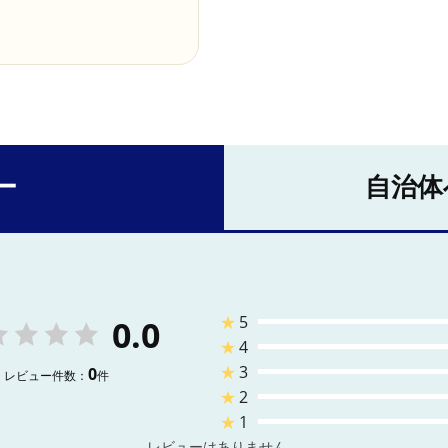
ー
自治体
★
5
0.0
★
4
★
3
0
レビュー件数：
件
★
2
★
1
レビューはありません。