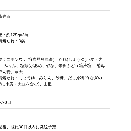
指宿市
：約125g×3尾
蒲焼たれ：3袋
焼：ニホンウナギ(鹿児島県産)、たれ(しょうゆ(小麦・大
)、みりん、糖類(水あめ、砂糖、果糖ぶどう糖液糖)、酵母
でん粉、寒天
蒲焼たれ：しょうゆ、みりん、砂糖、だし原料(うなぎの
一部に小麦・大豆を含む)、山椒
限
ら90日
認後、概ね30日以内に発送予定