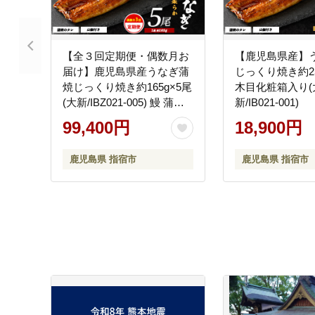
【全３回定期便・偶数月お
【鹿児島県産】
届け】鹿児島県産うなぎ蒲
じっくり焼き約25
焼じっくり焼き約165g×5尾
木目化粧箱入り(
(大新/IBZ021-005) 鰻 蒲焼
新/IB021-001)
国産 丑の日 うな重 無頭 ギ
99,400円
18,900円
フト ふっくら 小分け レン
ジ 簡単 頒布会 小分け うな
鹿児島県 指宿市
鹿児島県 指宿市
丼 ウナギ 冷凍