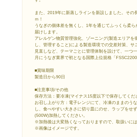
また、2019年に新蒸しラインを新設しました。その
ｍ！
うなぎの個体差を無くし、1年を通じてふっくら柔ら
届けします。
アレルゲン物質管理強化、ゾーニング(製造エリアを
し、管理すること)による製造環境での交差対策、サ
見直しなど、テーマごとに管理体制を設けて、一つ一つ
月にうなぎ業界で初となる国際上位規格「FSSC220
■賞味期限
製造日から90日
■注意事項/その他
保存方法：要冷凍(マイナス15度以下で保存してくだ
お召し上がり方：電子レンジにて、冷凍のままのう
し、食べやすい大きさに切り皿にのせ、ラップをせず
(500W)加熱してください。
※加熱後は大変熱くなっておりますので、取扱いに
※画像はイメージです。