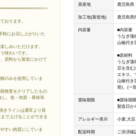
原産地
鹿児島県
加工地(製造地)
鹿児島県
しております。
内容量
■内容量
手軽にお召し上がりいた
うなぎ蒲焼
山椒付き
お楽しみいただけます。
まう味わいです。
■原材料
し、原料から製造にかけて
うなぎ蒲
豆を含む
エキス、
の鰻のみを使用していま
山椒付き
骨)、(
官能検査をクリアしたもの
食し、色・肉質・香味等
賞味期限
■賞味期
製造日か
白焼きラインは通常より長
にまで上げることができま
アレルギー表示
小麦,大豆
みやすい肉質にしていま
配送時期
ご決済確