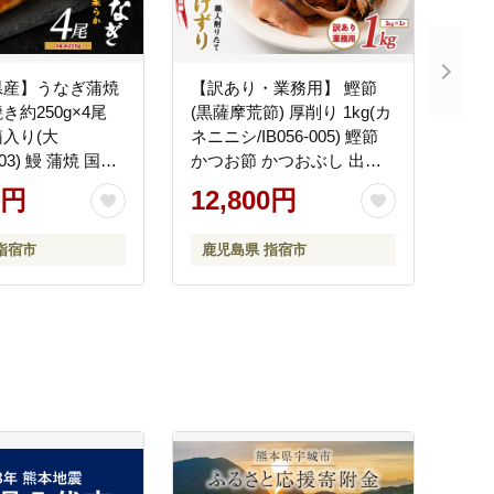
県産】うなぎ蒲焼
【訳あり・業務用】 鰹節
き約250g×4尾
(黒薩摩荒節) 厚削り 1kg(カ
入り(大
ネニニシ/IB056-005) 鰹節
003) 鰻 蒲焼 国産
かつお節 かつおぶし 出汁
な重 無頭 ギフト
だし かつおだし カツオだ
0円
12,800円
小分け レンジ 簡
し 訳あり 簡易包装 大袋
指宿市
鹿児島県 指宿市