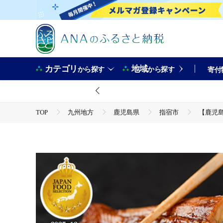
カテゴリ
地域
から探す
から探す
寄付
TOP
九州地方
鹿児島県
指宿市
【鹿児島
TOP
魚介類
【鹿児島県産】うなぎ蒲焼じっくり焼き約125g×3尾 化粧箱入り(大新/
TOP
魚介類
うなぎ
【鹿児島県産】うなぎ蒲焼じっくり焼き約125g×3尾 化粧箱入り(大新/