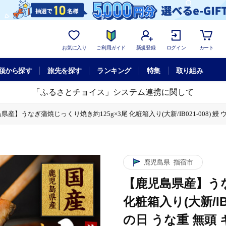
お気に入り
ご利用ガイド
新規登録
ログイン
カート
額から探す
旅先を探す
ランキング
特集
取り組み
「ふるさとチョイス」システム連携に関して
県産】うなぎ蒲焼じっくり焼き約125g×3尾 化粧箱入り(大新/IB021-008) 鰻
IB021-008) 鰻 ウナギ 蒲焼 国産 丑の日 うな重 無頭 ギフト プレゼント 
IB021-008) 鰻 ウナギ 蒲焼 国産 丑の日 うな重 無頭 ギフト プレゼント 
鹿児島県
指宿市
【鹿児島県産】うな
化粧箱入り(大新/IB0
の日 うな重 無頭 