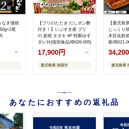
うなぎ蒲焼
【ブリのたたき だしポン酢
【鹿児島
0g×2尾
付き！】いぶすき産 ブリ
じっくり焼
大
の 炭焼 タタキ 4P 特製ゆず
木目化粧箱
ダレ付(指宿食品/IB026-005)
新/IB021-
丑の日 う
17,900円
34,20
ふっくら 
単
鹿児島県 指宿市
鹿児島県 
あなたにおすすめの返礼品