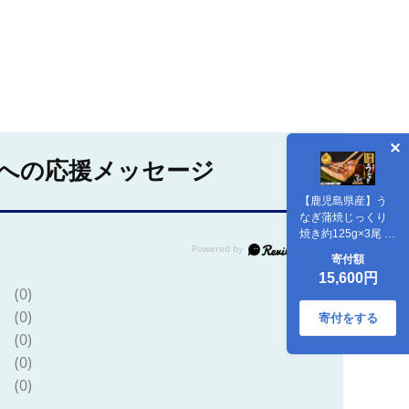
への応援メッセージ
【鹿児島県産】う
なぎ蒲焼じっくり
焼き約125g×3尾 化
粧箱入り(大
寄付額
新/IB021-008) 鰻 ウ
15,600円
ナギ 蒲焼 国産 丑の
(0)
日 うな重 無頭 ギフ
(0)
ト プレゼント 贈り
寄付をする
物 贈答 惣菜 総菜
(0)
小分け レンジ 簡単
(0)
蒲焼き 冷凍 鹿児島
県産
(0)