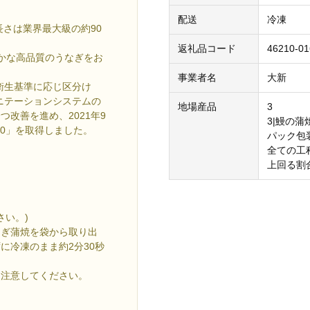
配送
冷凍
長さは業界最大級の約90
返礼品コード
46210-01
かな高品質のうなぎをお
事業者名
大新
衛生基準に応じ区分け
ニテーションシステムの
地場産品
3
改善を進め、2021年9
3|鰻の
00」を取得しました。
パック包
全ての工
上回る割
さい。)
なぎ蒲焼を袋から取り出
に冷凍のまま約2分30秒
は注意してください。