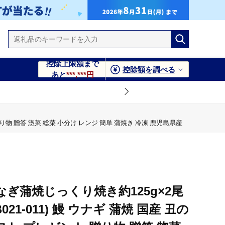
控除上限額まで
控除額を調べる
あと
***,***円
贈り物 贈答 惣菜 総菜 小分け レンジ 簡単 蒲焼き 冷凍 鹿児島県産
ぎ蒲焼じっくり焼き約125g×2尾
021-011) 鰻 ウナギ 蒲焼 国産 丑の