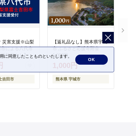
 災害支援※山梨
【返礼品なし】熊本県宇城
田市による八代市
市 ふるさと応援寄附金
【返礼品なし】
1,000円
の利用に同意したことものといたします。
OK
円
1,000円
士吉田市
熊本県 宇城市