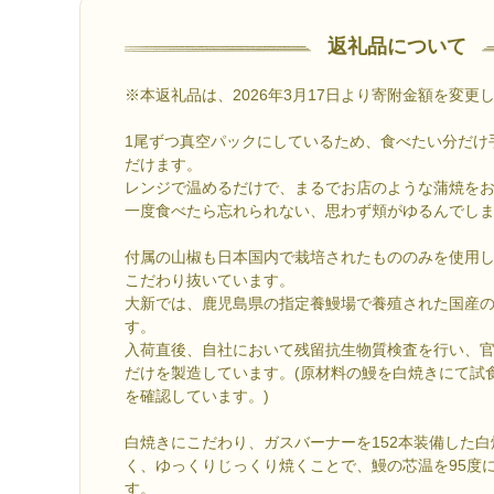
返礼品について
※本返礼品は、2026年3月17日より寄附金額を変更
1尾ずつ真空パックにしているため、食べたい分だけ
だけます。
レンジで温めるだけで、まるでお店のような蒲焼を
一度食べたら忘れられない、思わず頬がゆるんでし
付属の山椒も日本国内で栽培されたもののみを使用
こだわり抜いています。
大新では、鹿児島県の指定養鰻場で養殖された国産
す。
入荷直後、自社において残留抗生物質検査を行い、
だけを製造しています。(原材料の鰻を白焼きにて試
を確認しています。)
白焼きにこだわり、ガスバーナーを152本装備した
く、ゆっくりじっくり焼くことで、鰻の芯温を95度
す。