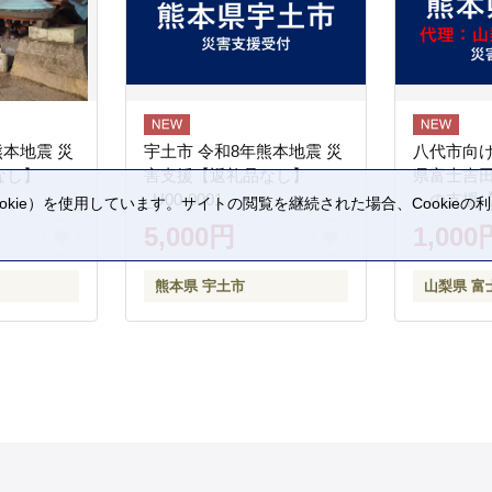
熊本地震 災
宇土市 令和8年熊本地震 災
八代市向け
なし】
害支援【返礼品なし】
県富士吉
_U00-0001
への支援
kie）を使用しています。サイトの閲覧を継続された場合、Cookie
。
5,000円
1,000
熊本県 宇土市
山梨県 富