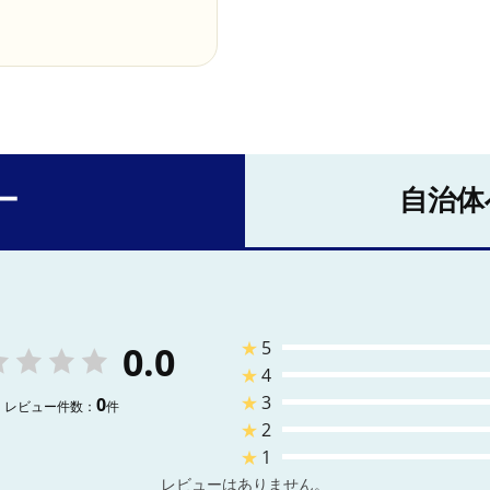
ー
自治体
★
5
0.0
★
4
★
3
0
レビュー件数：
件
★
2
★
1
レビューはありません。