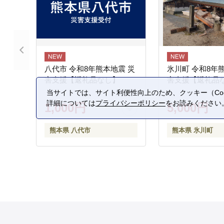
八代市 令和8年熊本地震 災
氷川町 令和8年
害支援【返礼品なし】
害支援【返礼品
当サイトでは、サイト利便性向上のため、クッキー（Coo
詳細については
プライバシーポリシー
をお読みください
1,000円
5,000円
熊本県 八代市
熊本県 氷川町