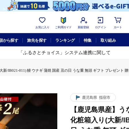
お気に入り
ご利用ガイド
新規登録
ログイン
カート
額から探す
旅先を探す
ランキング
特集
取り組み
「ふるさとチョイス」システム連携に関して
IB021-011) 鰻 ウナギ 蒲焼 国産 丑の日 うな重 無頭 ギフト プレゼント 
鹿児島県
指宿市
【鹿児島県産】うな
化粧箱入り(大新/IB