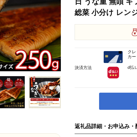
日 うな重 無頭 ギ
総菜 小分け レンジ
クレ
カー
d払
決済方法
返礼品詳細・お申込み・