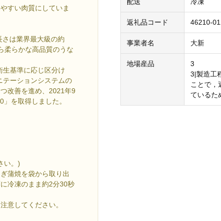
配送
冷凍
みやすい肉質にしていま
返礼品コード
46210-01
長さは業界最大級の約
事業者名
大新
くら柔らかな高品質のうな
地場産品
3
衛生基準に応じ区分け
3|製造
ニテーションシステムの
ことで，
改善を進め、2021年9
ているた
00」を取得しました。
さい。)
なぎ蒲焼を袋から取り出
に冷凍のまま約2分30秒
は注意してください。