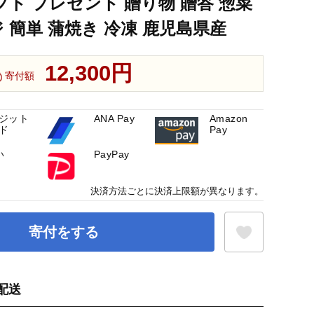
フト プレゼント 贈り物 贈答 惣菜
 簡単 蒲焼き 冷凍 鹿児島県産
12,300円
寄付額
ジット
ANA Pay
Amazon
ド
Pay
い
PayPay
決済方法ごとに決済上限額が異なります。
寄付をする
配送
お気に入り登録