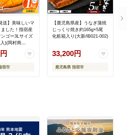
年 発送】美味しいマ
【鹿児島県産】うなぎ蒲焼
きました！指宿産
じっくり焼き約165g×5尾
ンゴー3Lサイズ
化粧箱入り(大新/IB021-002)
入)(岡村商
31)
0円
33,200円
指宿市
鹿児島県 指宿市