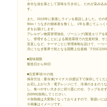
余分な油を落として旨味を引き出し、たれが染み込
す。
また、2019年に新蒸しラインを新設しました。その
90m！うなぎの個体差を無くし、1年を通じてふっ
ぎをお届けします。
アレルゲン物質管理強化、ゾーニング(製造エリアを
し、管理すること)による製造環境での交差対策、サ
見直しなど、テーマごとに管理体制を設けて、一つ一つ
月にうなぎ業界で初となる国際上位規格「FSSC220
■賞味期限
製造日から90日
■注意事項/その他
保存方法：要冷凍(マイナス15度以下で保存してくだ
お召し上がり方：電子レンジにて、冷凍のままのう
し、食べやすい大きさに切り皿にのせ、ラップをせず
(500W)加熱してください。
※加熱後は大変熱くなっておりますので、取扱いに
※画像はイメージです。