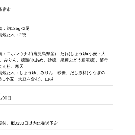
指宿市
：約125g×2尾
蒲焼たれ：2袋
焼：ニホンウナギ(鹿児島県産)、たれ(しょうゆ(小麦・大
)、みりん、糖類(水あめ、砂糖、果糖ぶどう糖液糖)、酵母
でん粉、寒天
蒲焼たれ：しょうゆ、みりん、砂糖、だし原料(うなぎの
一部に小麦・大豆を含む)、山椒
限
ら90日
認後、概ね30日以内に発送予定