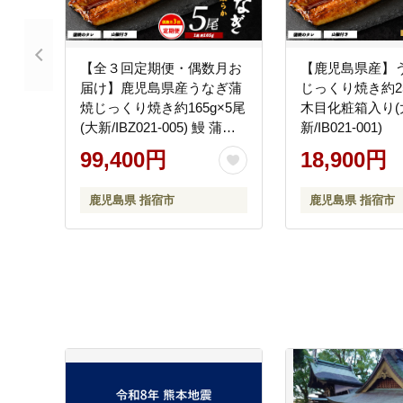
【全３回定期便・偶数月お
【鹿児島県産】
届け】鹿児島県産うなぎ蒲
じっくり焼き約25
焼じっくり焼き約165g×5尾
木目化粧箱入り(
(大新/IBZ021-005) 鰻 蒲焼
新/IB021-001)
国産 丑の日 うな重 無頭 ギ
99,400円
18,900円
フト ふっくら 小分け レン
ジ 簡単 頒布会 小分け うな
鹿児島県 指宿市
鹿児島県 指宿市
丼 ウナギ 冷凍