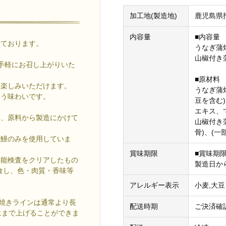
加工地(製造地)
鹿児島県
内容量
■内容量
しております。
うなぎ蒲焼
山椒付き
手軽にお召し上がりいた
■原材料
お楽しみいただけます。
うなぎ蒲
まう味わいです。
豆を含む
エキス、
し、原料から製造にかけて
山椒付き
骨)、(
の鰻のみを使用していま
賞味期限
■賞味期
官能検査をクリアしたもの
製造日か
食し、色・肉質・香味等
アレルギー表示
小麦,大豆
白焼きラインは通常より長
配送時期
ご決済確
にまで上げることができま