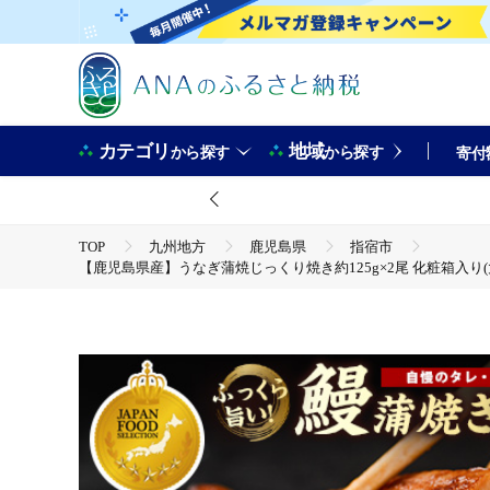
カテゴリ
地域
から探す
から探す
寄付
TOP
九州地方
鹿児島県
指宿市
【鹿児島県産】うなぎ蒲焼じっくり焼き約125g×2尾 化粧箱入り(大新/