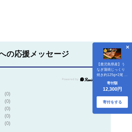
への応援メッセージ
【鹿児島県産】う
なぎ蒲焼じっくり
焼き約125g×2尾 化
粧箱入り(大
寄付額
新/IB021-011) 鰻 ウ
12,300円
ナギ 蒲焼 国産 丑の
(0)
日 うな重 無頭 ギフ
(0)
ト プレゼント 贈り
寄付をする
物 贈答 惣菜 総菜
(0)
小分け レンジ 簡単
(0)
蒲焼き 冷凍 鹿児島
(0)
県産