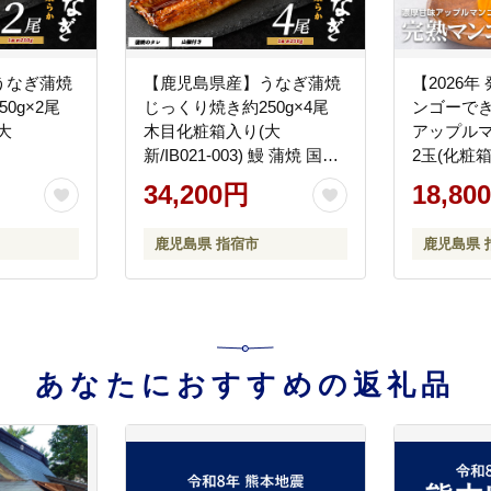
うなぎ蒲焼
【鹿児島県産】うなぎ蒲焼
【2026
0g×2尾
じっくり焼き約250g×4尾
ンゴーで
大
木目化粧箱入り(大
アップルマ
新/IB021-003) 鰻 蒲焼 国産
2玉(化粧箱
丑の日 うな重 無頭 ギフト
店/IB024-0
34,200円
18,80
ふっくら 小分け レンジ 簡
単
鹿児島県 指宿市
鹿児島県 
あなたにおすすめの返礼品