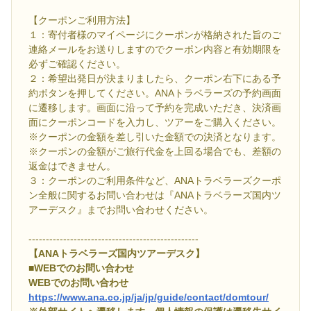
【クーポンご利用方法】
１：寄付者様のマイページにクーポンが格納された旨のご
連絡メールをお送りしますのでクーポン内容と有効期限を
必ずご確認ください。
２：希望出発日が決まりましたら、クーポン右下にある予
約ボタンを押してください。ANAトラベラーズの予約画面
に遷移します。画面に沿って予約を完成いただき、決済画
面にクーポンコードを入力し、ツアーをご購入ください。
※クーポンの金額を差し引いた金額での決済となります。
※クーポンの金額がご旅行代金を上回る場合でも、差額の
返金はできません。
３：クーポンのご利用条件など、ANAトラベラーズクーポ
ン全般に関するお問い合わせは『ANAトラベラーズ国内ツ
アーデスク』までお問い合わせください。
-------------------------------------------------
【ANAトラベラーズ国内ツアーデスク】
■WEBでのお問い合わせ
WEBでのお問い合わせ
https://www.ana.co.jp/ja/jp/guide/contact/domtour/