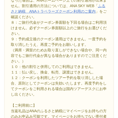
なった場合は、ANAホームページ上での割引適用が出来ま
せん。割引適用の方法については、ANA SKY WEB「
ふる
さと納税 ANAトラベラーズクーポン利用のご案内
」をご
確認ください。
８：ご旅行代金がクーポン券面額を下回る場合はご利用頂
けません。必ずクーポン券面額以上のご旅行をお選びくだ
さい。
９：予約成立後のクーポン適用はできません。一度予約を
取り消したうえ、再度ご予約をお願いします。
（満席・満室のためお取り直しができない場合や、同一内
容でもご旅行代金が異なる場合がありますのでご注意くだ
さい。）
１０：他の割引と併用してのご利用はできません。
１１：払い戻し、換金、転売、譲渡はできません。
１２：クーポンを利用したツアー予約を取り消しした場
合、原則としてクーポンは失効いたします。再度予約をし
てクーポンをご利用される場合は国内ツアーデスクにお申
し出ください。
【ご利用前に】
当返礼品はANAのふるさと納税にマイページをお持ちの方
のみお申込み可能です。マイページをお持ちでない寄付者