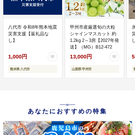
八代市 令和8年熊本地震
甲州市産厳選旬の大粒
災害支援【返礼品な
シャインマスカット 約
し】
1.2kg 2～3房【2027年発
送】（MG）B12-472
1,000円
13,000円
5
熊本県 八代市
山梨県 甲州市
あなたにおすすめの特集