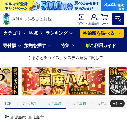
ログイン
新規登録
カート
カテゴリ
地域
ランキング
控除額を調べる
寄付額
旅先を探す
特集
ご利用ガイド
「ふるさとチョイス」システム連携に関して
+1
TOP
九州地方
鹿児島県
鹿児島市
鹿児島県鹿児島市 
TOP
ANAオリジナル
ANA関連返礼品
ダイナミックパッケ
鹿児島県
鹿児島市