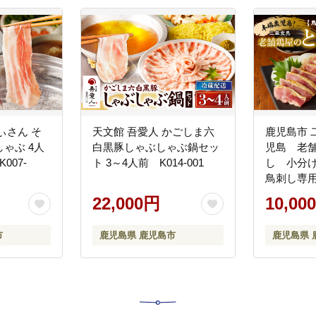
ぃさん そ
天文館 吾愛人 かごしま六
鹿児島市 
ゃぶ 4人
白黒豚しゃぶしゃぶ鍋セッ
児島 老
007-
ト 3～4人前 K014-001
し 小分
鳥刺し専用
001
22,000円
10,00
市
鹿児島県 鹿児島市
鹿児島県 