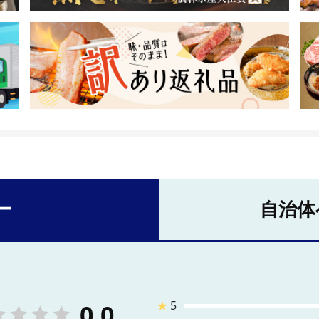
ー
自治体
★
5
0.0