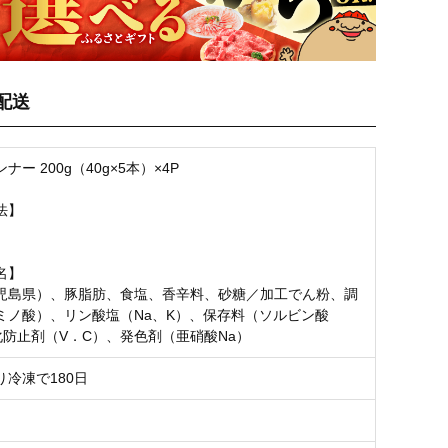
配送
ナー 200g（40g×5本）×4P
法】
名】
児島県）、豚脂肪、食塩、香辛料、砂糖／加工でん粉、調
ミノ酸）、リン酸塩（Na、K）、保存料（ソルビン酸
化防止剤（V．C）、発色剤（亜硝酸Na）
り冷凍で180日