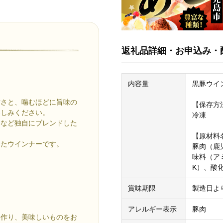
返礼品詳細・お申込み・
内容量
黒豚ウイン
甘さと、噛むほどに旨味の
【保存方
楽しみください。
冷凍
ーなど独自にブレンドした
【原材料
ったウインナーです。
豚肉（鹿
味料（ア
K）、酸
賞味期限
製造日よ
アレルギー表示
豚肉
と作り、美味しいものをお