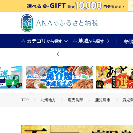
カテゴリ
地域
から探す
から探す
寄付
TOP
九州地方
鹿児島県
鹿児島市
鹿児島
TOP
肉
豚肉
黒豚
鹿児島市 至高の鹿児島黒
TOP
肉
加工肉
ハム・ソーセージ
鹿児島