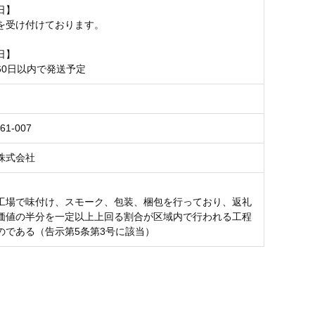
日】
を受け付けております。
日】
60日以内で発送予定
61-007
株式会社
工場で味付け、スモーク、包装、梱包を行っており、返礼
価値の半分を一定以上上回る割合が区域内で行われる工程
のである（告示第5条第3号に該当）