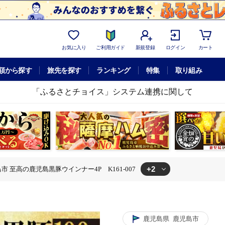
お気に入り
ご利用ガイド
新規登録
ログイン
カート
額から探す
旅先を探す
ランキング
特集
取り組み
「ふるさとチョイス」システム連携に関して
+2
市 至高の鹿児島黒豚ウインナー4P K161-007
豚ウインナー4P K161-007
市 至高の鹿児島黒豚ウインナー4P K161-007
鹿児島県
鹿児島市