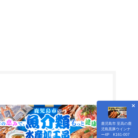
鹿児島市 至高の鹿
児島黒豚ウインナ
ー4P K161-007