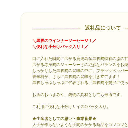
返礼品について
＼黒豚のウインナーソーセージ！／
＼便利な小分けパック入り！／
口に入れた瞬間に広がる鹿児島産黒豚肉特有の脂の
広がる赤身肉のジューシーさの絶妙なバランスをお
しっかりした黒豚肉の旨味の中に、ブラックペッパ
香辛料が、さらに黒豚肉の旨味を引き立てます！
黒豚しゃぶしゃぶに代表される、黒豚肉を贅沢に使
お酒のおつまみや、鍋物の具材としても最適です。
ご利用に便利な小分けサイズ4パック入り。
★生産者としての思い・事業背景★
大手が作らないような手間のかかる商品をコツコツ