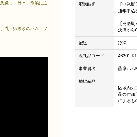
を想像し、日々手作業に近
配送時期
【申込期
通年申込
【発送期
し、乳・卵抜きのハム・ソ
決済から
配送
冷凍
返礼品コード
46201-K1
事業者名
薩摩ハム
地場産品
区域内の
品の付加
によるも