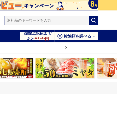
控除上限額まで
控除額を調べる
あと
***,***円