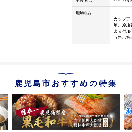
事業者名
セイカ食
地場産品
カップア
填、冷凍
よる付加
（告示第
鹿児島市おすすめの特集