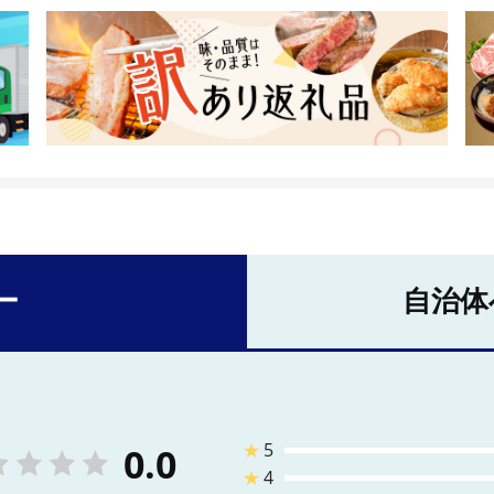
ー
自治体
★
5
0.0
★
4