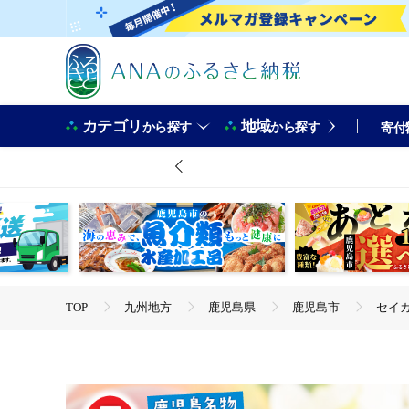
カテゴリ
地域
から探す
から探す
寄付
TOP
九州地方
鹿児島県
鹿児島市
セイカ
TOP
卵・乳製品
アイスクリーム
セイカ食品 