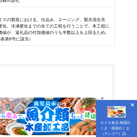
品株式会社
イスの製造における、仕込み、エージング、製氷混合充
硬化、冷凍硬化までの全ての工程を行うことで、本工程に
価値が、返礼品の付加価値のうち半数以上を上回るため。
5条第8号に該当）
セイカ食品 南国白
くま・南国白くま
（マンゴー）詰め