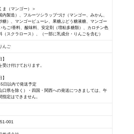
くま（マンゴー）＞
国内製造）、フルーツシラップづけ（マンゴー、みかん、
砂糖）、マンゴーピューレ、果糖ぶどう糖液糖、マンゴー
いちご/香料、酸味料、安定剤（増粘多糖類）、カロチン色
料（スクラロース）、（一部に乳成分・りんごを含む）
りんご
日】
を受け付けております。
日】
45日以内で発送予定
山口県を除く）・四国・関西への発送につきましては、午
間指定はできません。
51-001