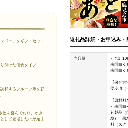
返礼品詳細・お申込み・
マンゴー」をギフトセット
内容量
＜合計10
南国白くま 
盛り付けた個食タイプ
南国白くま
【保存方
要冷凍（-
に調和するフルーツ等を彩
。
【原材料
＜南国白
乳製品（
氷屋を営んでおり、かき
糖）、果
氷として登場したのが始ま
料（スク