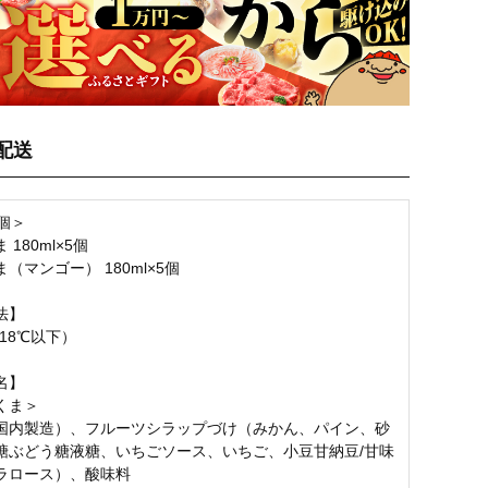
配送
個＞
180ml×5個
（マンゴー） 180ml×5個
法】
18℃以下）
名】
くま＞
国内製造）、フルーツシラップづけ（みかん、パイン、砂
糖ぶどう糖液糖、いちごソース、いちご、小豆甘納豆/甘味
ラロース）、酸味料