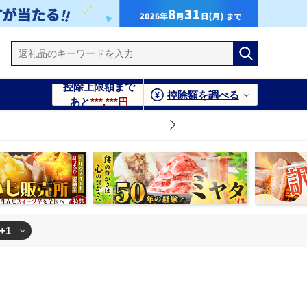
控除上限額まで
控除額を調べる
あと
***,***円
+1