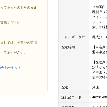
＜南国白
貼ってあったのをそのまま
乳製品（
パイン、
ソース、
ご賞味ください！
素、甘味
アレルギー表示
乳成分・
きましては、午前中の時間
配送時期
【申込期
通年申込
、ご了承ください。
【発送期
決済から
め合わせセット
※中国（
前中の時
配送
冷凍
返礼品コード
46201-K0