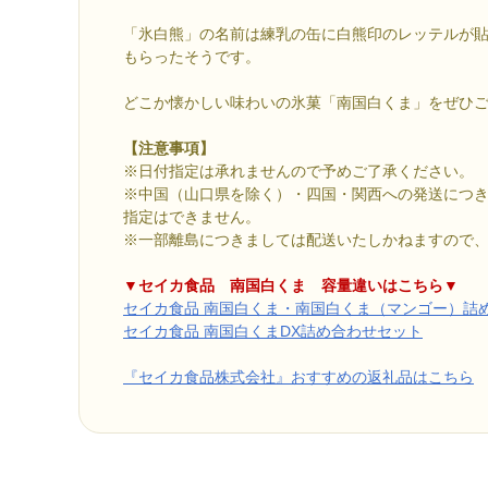
「氷白熊」の名前は練乳の缶に白熊印のレッテルが
もらったそうです。
どこか懐かしい味わいの氷菓「南国白くま」をぜひ
【注意事項】
※日付指定は承れませんので予めご了承ください。
※中国（山口県を除く）・四国・関西への発送につ
指定はできません。
※一部離島につきましては配送いたしかねますので
▼セイカ食品 南国白くま 容量違いはこちら▼
セイカ食品 南国白くま・南国白くま（マンゴー）詰
セイカ食品 南国白くまDX詰め合わせセット
『セイカ食品株式会社』おすすめの返礼品はこちら