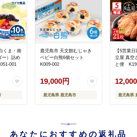
白くま・南
鹿児島市 天文館むじゃき
【5営業
ゴー）詰め
ベビー白熊6個セット
立屋 真空
1-001
K009-002
と便 K197
19,000円
12,00
市
鹿児島県 鹿児島市
鹿児島県 
あなたにおすすめの返礼品