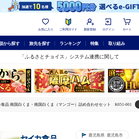
お気に入り
ご利用ガイド
新規登録
ログイン
カート
額から探す
旅先を探す
ランキング
特集
取り組み
「ふるさとチョイス」システム連携に関して
食品 南国白くま・南国白くま（マンゴー）詰め合わせセット K051-001
南国白くま・南国白くま（マンゴー）詰め合わせセット K051-001
鹿児島県
鹿児島市