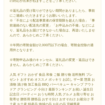
の対応が出来かねますことをご了承ください。
※返礼品の受け取りができない期間がありましたら、事前
にご連絡いただきますようお願いいたします。
※「不在により配送事業者の保管期限を超えた場合」「事
前連絡のない配送先の変更」「お申込みの不備」などによ
り、返礼品をお届けできなかった場合は、再送いたしませ
んので、あらかじめご了承ください。
※年間の寄附金額が2,000円以下の場合、寄附金控除の適
用外となります。
※寄附申込み後のキャンセル、返礼品の変更・返品はでき
ません。あらかじめご了承ください。
人気 ギフト おかず 食品 和食 ご飯 贈り物 送料無料 プレ
ゼント おすすめ オススメ ポッキリ お試し ザー菜 惣菜 お
漬物 漬け物 加工食品 BBQ バーベキュー キャンプ アウト
ドア グランピング 小分け 最新ランキング お祝い 誕生日
記念日 パーティー おうち時間 人気 グルメ お取り寄せ お
取寄せ 贈答用 贈答品 おすそ分け おすそわけ お裾分け 手
土産 お土産 特産品 地域の品 お礼の品 宮崎県産