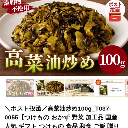
＼ポスト投函／高菜油炒め100g_T037-
0055【つけもの おかず 野菜 加工品 国産
人気 ギフト つけもの 食品 和食 ご飯 贈り