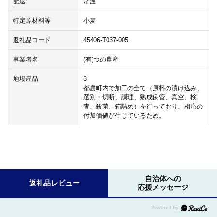
配送
常温
特定原材料等
小麦
返礼品コード
45406-T037-005
事業者名
(有)つの農産
地場産品
3
都農町内で加工の全て（原料の漬け込み、
選別・切断、調理、熟成保管、真空、検
査、殺菌、箱詰め）を行っており、相応の
付加価値が生じているため。
自治体への
返礼品レビュー
応援メッセージ