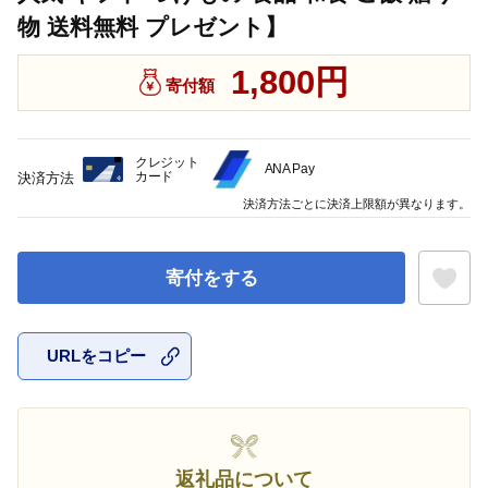
物 送料無料 プレゼント】
1,800円
寄付額
クレジット
ANA Pay
カード
決済方法
決済方法ごとに決済上限額が異なります。
寄付をする
URLをコピー
お気に入
返礼品について