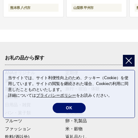
熊本県 八代市
山梨県 甲州市
お礼の品から探す
ANAオリジナル
定期便
当サイトでは、サイト利便性向上のため、クッキー（Cookie）を使
酒
肉類
用しています。サイトの閲覧を継続された場合、Cookieの利用に同
加工食品
旅行・宿泊・体験
意したことものといたします。
詳細については
プライバシーポリシー
をお読みください。
魚介類
麺類
日用品・雑貨
野菜
OK
パン・菓子類
電化製品
フルーツ
卵・乳製品
ファッション
米・穀物
飲料(酒以外)
返礼品なし