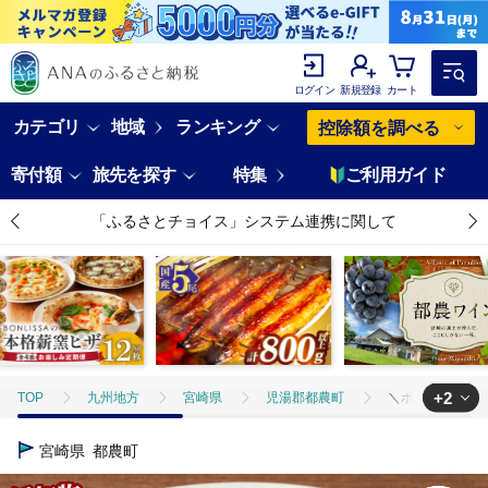
ログイン
新規登録
カート
カテゴリ
地域
ランキング
控除額を調べる
寄付額
旅先を探す
特集
ご利用ガイド
「ふるさとチョイス」システム連携に関して
+2
TOP
九州地方
宮崎県
児湯郡都農町
＼ポスト投函／高菜
TOP
加工食品
漬物・梅干
＼ポスト投函／高菜油炒め100g_T
宮崎県
都農町
TOP
加工食品
漬物・梅干
ほかの漬物
＼ポスト投函／高