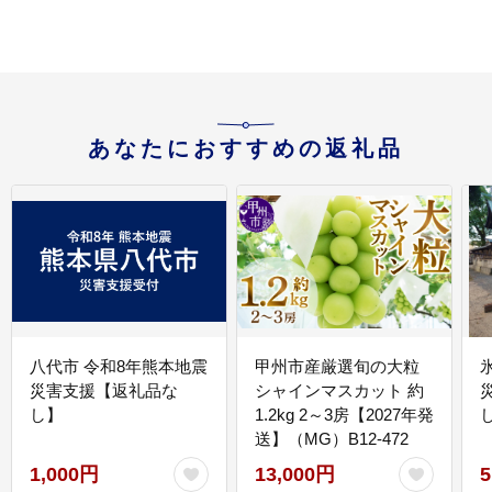
あなたにおすすめの返礼品
八代市 令和8年熊本地震
甲州市産厳選旬の大粒
災害支援【返礼品な
シャインマスカット 約
し】
1.2kg 2～3房【2027年発
送】（MG）B12-472
1,000円
13,000円
5