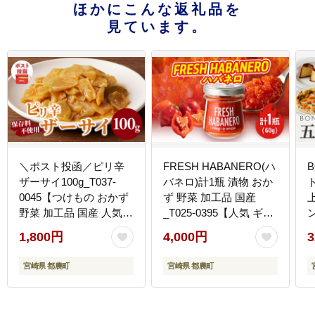
ほかにこんな返礼品を
見ています。
＼ポスト投函／ピリ辛
FRESH HABANERO(ハ
ザーサイ100g_T037-
バネロ)計1瓶 漬物 おか
ト
0045【つけもの おかず
ず 野菜 加工品 国産
上
野菜 加工品 国産 人気
_T025-0395【人気 ギフ
ギフト つけもの 食品 和
ト おかず 食品 つけもの
1,800円
4,000円
3
食 ご飯 贈り物 送料無料
和食 ご飯 贈り物 送料無
プレゼント】
料 プレゼント】
宮崎県 都農町
宮崎県 都農町