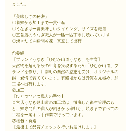
ました。
「美味しさの秘密」
〇養鰻から加工まで一貫生産
〇うなぎは一番美味しいタイミング、サイズを厳選
〇直営店のうなぎ職人が一匹一匹丁寧に焼いています
〇焼きたてを瞬間冷凍・真空して出荷
①養鰻
【ブランドうなぎ「ひむか山道うなぎ」を生育】
天然物を超える鰻の生育を実現するため「ひむか山道」ブ
ランドを作り、川南町の自然の恩恵を受け、オリジナルの
餌、愛情で育てています。養鰻場からは身質を見極め、加
工場へ出荷します。
②加工
【ひとつひとつ職人の手で】
直営店うなぎ処山道の加工場は、徹底した衛生管理のも
と、鰻専門店の職人が割きから串打ち、焼きまですべての
工程を一尾ずつ手作業で行っています。
③梱包・発送
【最後まで品質チェックを行いお届けします】