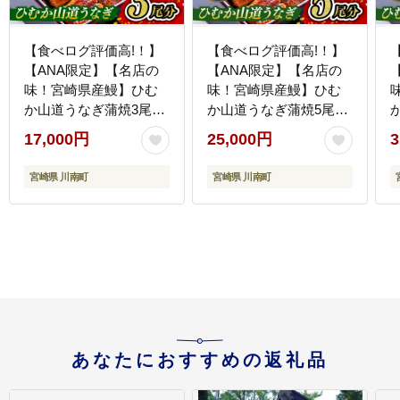
【食べログ評価高!！】
【食べログ評価高!！】
【ANA限定】【名店の
【ANA限定】【名店の
味！宮崎県産鰻】ひむ
味！宮崎県産鰻】ひむ
か山道うなぎ蒲焼3尾分
か山道うなぎ蒲焼5尾分
(390g以上) 【 国産 うな
(650g以上) 【 国産 うな
(
17,000円
25,000円
3
ぎ ウナギ 鰻 】 [B08411]
ぎ ウナギ 鰻】 [B08412]
[
宮崎県 川南町
宮崎県 川南町
あなたにおすすめの返礼品