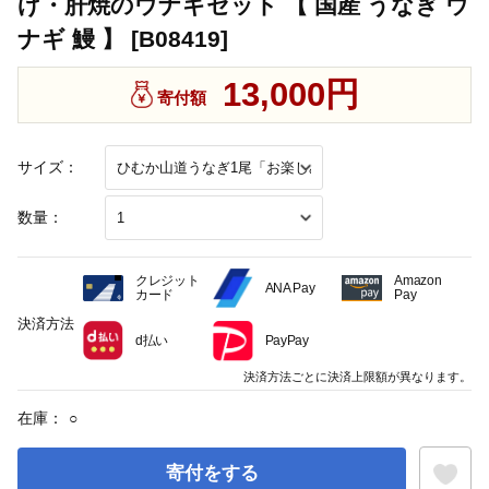
げ・肝焼のウナギセット 【 国産 うなぎ ウ
ナギ 鰻 】 [B08419]
13,000円
寄付額
サイズ：
数量：
クレジット
Amazon
ANA Pay
カード
Pay
決済方法
d払い
PayPay
決済方法ごとに決済上限額が異なります。
在庫：
○
寄付をする