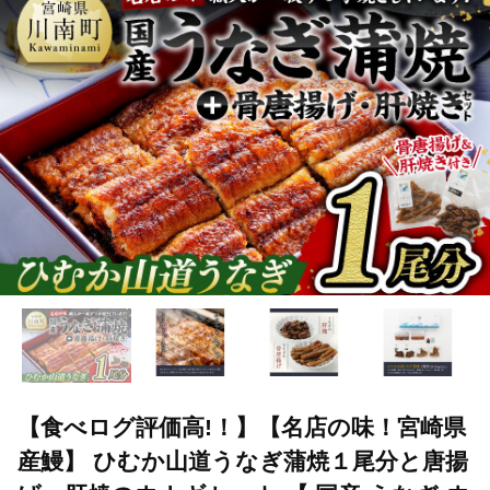
TOP
加工食品
ほかの加工食品
【食べログ評価高!！】【名店の
【食べログ評価高!！】【名店の味！宮崎県
産鰻】 ひむか山道うなぎ蒲焼１尾分と唐揚