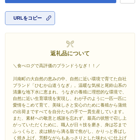
URLをコピー
お気に入
返礼品について
＼食べログで高評価のブランドうなぎ！！／
川南町の大自然の恵みの中、自然に近い環境で育てた自社
ブランド「ひむか山道うなぎ」。温暖な気候と尾鈴山系の
清廉な地下水に恵まれ、うなぎの養殖に理想的な環境で、
自然に近い生育環境を実現し、わが子のように一匹一匹に
愛情をこめて育て、美味しさと安心のために養殖から蒲焼
の出荷まですべてを自分たちの手で一貫生産しています。
また、素材への敬意と感謝を忘れず、最高の状態で召し上
がっていただくために、職人が日々技を磨き、身は芯まで
ふっくらと、皮は鰻から滴る脂で焦がし、かりっと香ばし
く焼き上げ、芳醇ながらもあっさりとした味わいに仕上げ