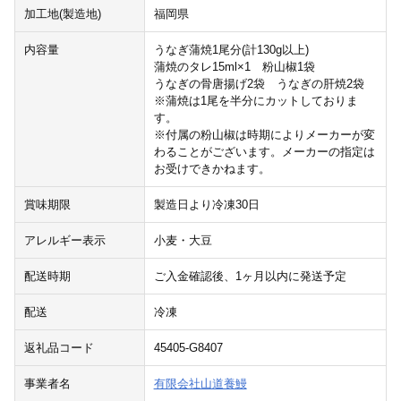
加工地(製造地)
福岡県
内容量
うなぎ蒲焼1尾分(計130g以上)
蒲焼のタレ15ml×1 粉山椒1袋
うなぎの骨唐揚げ2袋 うなぎの肝焼2袋
※蒲焼は1尾を半分にカットしておりま
す。
※付属の粉山椒は時期によりメーカーが変
わることがございます。メーカーの指定は
お受けできかねます。
賞味期限
製造日より冷凍30日
アレルギー表示
小麦・大豆
配送時期
ご入金確認後、1ヶ月以内に発送予定
配送
冷凍
返礼品コード
45405-G8407
事業者名
有限会社山道養鰻