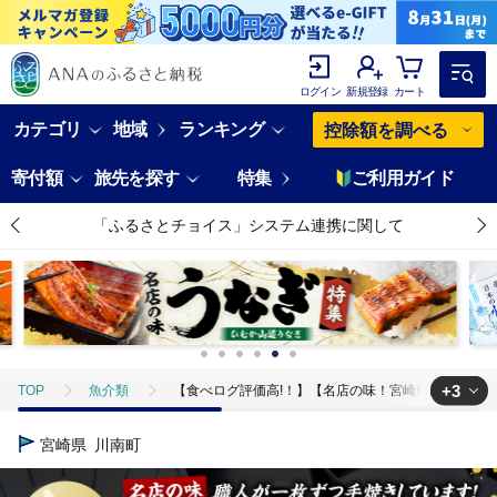
ログイン
新規登録
カート
カテゴリ
地域
ランキング
控除額を調べる
寄付額
旅先を探す
特集
ご利用ガイド
「ふるさとチョイス」システム連携に関して
+3
TOP
魚介類
【食べログ評価高!！】【名店の味！宮崎県産鰻】 ひむか山
TOP
魚介類
うなぎ
【食べログ評価高!！】【名店の味！宮崎県
宮崎県
川南町
TOP
加工食品
惣菜・レトルト
【食べログ評価高!！】【名店の