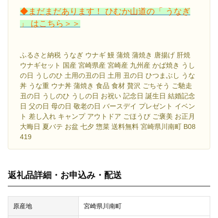
◆まだまだあります！ ひむか山道の「 うなぎ
」 はこちら＞＞
ふるさと納税 うなぎ ウナギ 鰻 蒲焼 蒲焼き 唐揚げ 肝焼
ウナギセット 国産 宮崎県産 宮崎産 九州産 かば焼き うし
の日 うしのひ 土用の丑の日 土用 丑の日 ひつまぶし うな
丼 うな重 ウナ丼 蒲焼き 食品 食材 贅沢 ごちそう ご馳走
丑の日 うしのひ うしの日 お祝い 記念日 誕生日 結婚記念
日 父の日 母の日 敬老の日 バースデイ プレゼント イベン
ト 差し入れ キャンプ アウトドア ごほうび ご褒美 お正月
大晦日 夏バテ お盆 七夕 惣菜 送料無料 宮崎県川南町 B08
419
返礼品詳細・お申込み・配送
原産地
宮崎県川南町