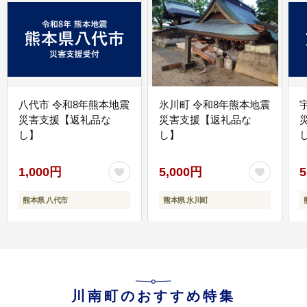
八代市 令和8年熊本地震
氷川町 令和8年熊本地震
災害支援【返礼品な
災害支援【返礼品な
し】
し】
し
1,000円
5,000円
5
熊本県 八代市
熊本県 氷川町
川南町のおすすめ特集