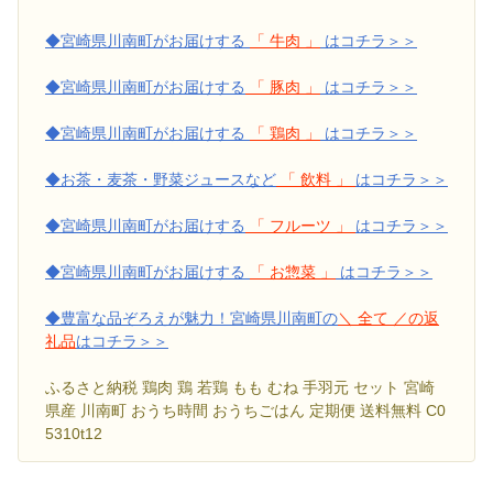
◆宮崎県川南町がお届けする
「 牛肉 」
はコチラ＞＞
◆宮崎県川南町がお届けする
「 豚肉 」
はコチラ＞＞
◆宮崎県川南町がお届けする
「 鶏肉 」
はコチラ＞＞
◆お茶・麦茶・野菜ジュースなど
「 飲料 」
はコチラ＞＞
◆宮崎県川南町がお届けする
「 フルーツ 」
はコチラ＞＞
◆宮崎県川南町がお届けする
「 お惣菜 」
はコチラ＞＞
◆豊富な品ぞろえが魅力！宮崎県川南町の
＼ 全て ／の返
礼品
はコチラ＞＞
ふるさと納税 鶏肉 鶏 若鶏 もも むね 手羽元 セット 宮崎
県産 川南町 おうち時間 おうちごはん 定期便 送料無料 C0
5310t12