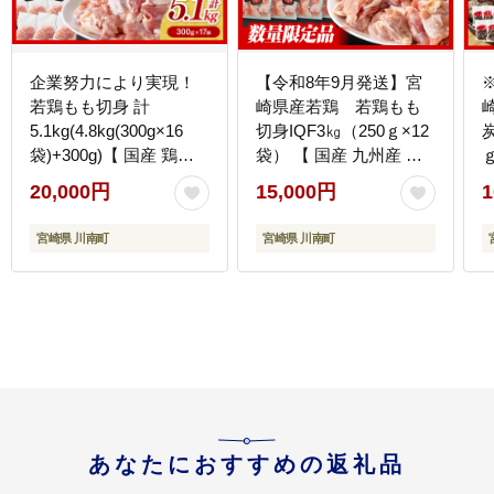
企業努力により実現！
【令和8年9月発送】宮
若鶏もも切身 計
崎県産若鶏 若鶏もも
5.1kg(4.8kg(300g×16
切身IQF3㎏（250ｇ×12
炭
袋)+300g)【 国産 鶏肉
袋） 【 国産 九州産 鶏
肉 とり もも肉 モモ
肉 若鶏 肉 とり もも モ
20,000円
15,000円
1
5.1kg からあげ 唐揚げ
モ肉 たっぷり 大容量 宮
チキン南蛮 送料無料 】
崎県 川南町 送料無料 】
】
宮崎県 川南町
宮崎県 川南町
[C00711]
[C00714r809]
あなたにおすすめの返礼品