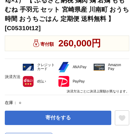
㎏×1） 【 ふるさと納税 鶏肉 鶏 若鶏 もも
むね 手羽元 セット 宮崎県産 川南町 おうち
時間 おうちごはん 定期便 送料無料 】
[C05310t12]
260,000円
寄付額
クレジット
Amazon
ANA Pay
カード
Pay
決済方法
d払い
PayPay
決済方法ごとに決済上限額が異なります。
在庫：
○
寄付をする