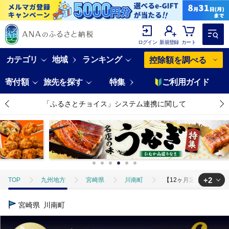
ログイン
新規登録
カート
カテゴリ
地域
ランキング
控除額を調べる
寄付額
旅先を探す
特集
ご利用ガイド
「ふるさとチョイス」システム連携に関して
+2
TOP
九州地方
宮崎県
川南町
【12ヶ月定期便】宮崎県産
TOP
肉
鶏肉
ほかの鶏肉
【12ヶ月定期便】宮崎県産若鶏
宮崎県
川南町
TOP
定期便
肉(定期便)
【12ヶ月定期便】宮崎県産若鶏 日南ど