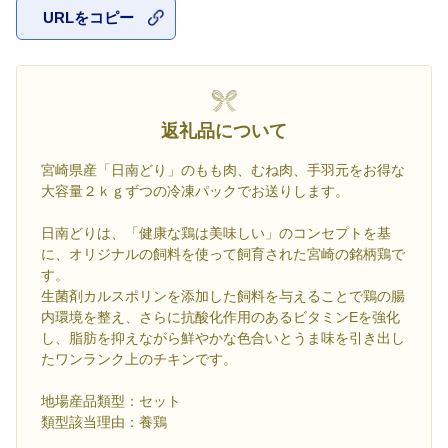
URLをコピー
お気に入
返礼品について
宮崎県産「日南どり」のもも肉、むね肉、手羽元をお得な
大容量２ｋｇずつの冷凍パックでお送りします。
日南どりは、「健康な鶏は美味しい」のコンセプトを基
に、オリジナルの飼料を使って飼育された宮崎の銘柄鶏で
す。
生菌剤カルスポリンを添加した飼料を与えることで鶏の腸
内環境を整え、さらに抗酸化作用のあるビタミンEを強化
し、脂肪を抑えながら鮮やかな色合いとうま味を引き出し
たワンランク上のチキンです。
地場産品類型：セット
類型該当理由：養鶏