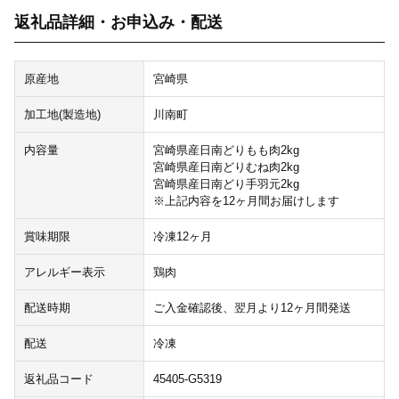
返礼品詳細・お申込み・配送
原産地
宮崎県
加工地(製造地)
川南町
内容量
宮崎県産日南どりもも肉2kg
宮崎県産日南どりむね肉2kg
宮崎県産日南どり手羽元2kg
※上記内容を12ヶ月間お届けします
賞味期限
冷凍12ヶ月
アレルギー表示
鶏肉
配送時期
ご入金確認後、翌月より12ヶ月間発送
配送
冷凍
返礼品コード
45405-G5319