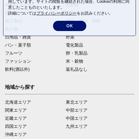
用しています。サイトの閲覧を継続された場合、Cookieの利用に同
ANAオリジナル
定期便
意したことものといたします。
酒
肉類
詳細については
プライバシーポリシー
をお読みください。
加工食品
旅行・宿泊・体験
OK
魚介類
麺類
日用品・雑貨
野菜
パン・菓子類
電化製品
フルーツ
卵・乳製品
ファッション
米・穀物
飲料(酒以外)
返礼品なし
地域から探す
北海道エリア
東北エリア
関東エリア
中部エリア
近畿エリア
中国エリア
四国エリア
九州エリア
沖縄エリア