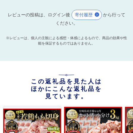
レビューの投稿は、ログイン後
寄付履歴
から行って
ください。
※レビューは、個人の主観による感想・体感によるもので、商品の効果や性
能を保証するものではありません。
この返礼品を見た人は
ほかにこんな返礼品を
見ています。