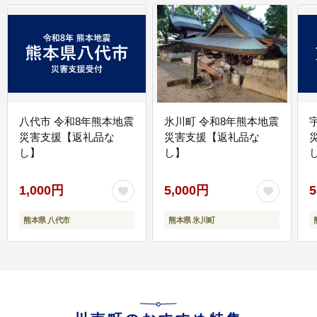
八代市 令和8年熊本地震
氷川町 令和8年熊本地震
災害支援【返礼品な
災害支援【返礼品な
し】
し】
し
1,000円
5,000円
5
熊本県 八代市
熊本県 氷川町