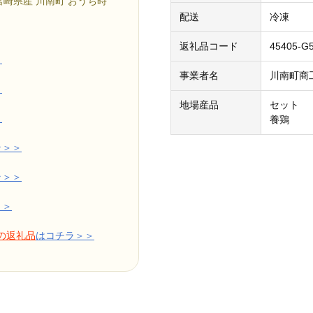
 宮崎県産 川南町 おうち時
配送
冷凍
返礼品コード
45405-G
＞
事業者名
川南町商工
＞
地場産品
セット
＞
養鶏
ラ＞＞
ラ＞＞
＞＞
／の返礼品
はコチラ＞＞