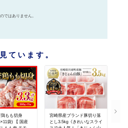
のではありません。
見ています。
若鶏もも切身
宮崎県産ブランド豚切り落
0g×11袋) 【 国産
とし3.5kg《きれいなスライ
り もも肉 モモ
スで大人気！「きじょん山