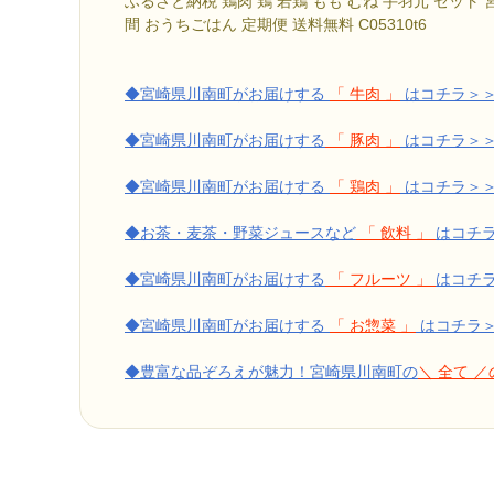
ふるさと納税 鶏肉 鶏 若鶏 もも むね 手羽元 セット
間 おうちごはん 定期便 送料無料 C05310t6
◆宮崎県川南町がお届けする
「 牛肉 」
はコチラ＞
◆宮崎県川南町がお届けする
「 豚肉 」
はコチラ＞
◆宮崎県川南町がお届けする
「 鶏肉 」
はコチラ＞
◆お茶・麦茶・野菜ジュースなど
「 飲料 」
はコチ
◆宮崎県川南町がお届けする
「 フルーツ 」
はコチ
◆宮崎県川南町がお届けする
「 お惣菜 」
はコチラ
◆豊富な品ぞろえが魅力！宮崎県川南町の
＼ 全て 