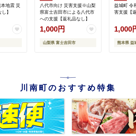
熊本地震 災
八代市向け 災害支援※山梨
益城町 令
なし】
県富士吉田市による八代市
害支援【
への支援【返礼品なし】
1,000円
1,000
山梨県 富士吉田市
熊本県 益
川南町のおすすめ特集