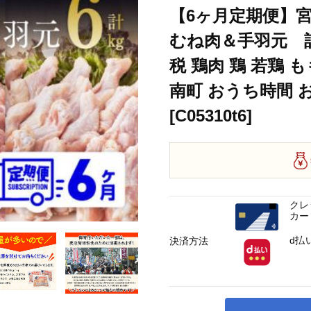
【6ヶ月定期便】
むね肉＆手羽元 計
税 鶏肉 鶏 若鶏 
南町 おうち時間 
[C05310t6]
クレ
カー
d払
決済方法