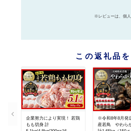
※レビューは、個人
この返礼品
企業努力により実現！ 若鶏
※令和8年8月発
もも切身 計
産若鳥 やわ
5.1kg(4.8kg(300g×16
計1.65kg（150