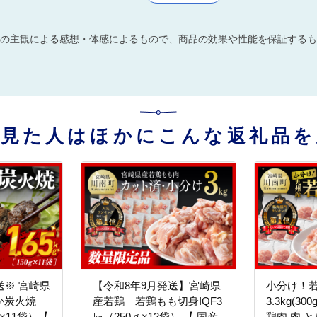
の主観による感想・体感によるもので、商品の効果や性能を保証するも
を見た人はほかにこんな返礼品を
送※ 宮崎県
【令和8年9月発送】宮崎県
小分け！
らか炭火焼
産若鶏 若鶏もも切身IQF3
3.3kg(30
ｇ×11袋）【
㎏（250ｇ×12袋） 【 国産
鶏肉 肉 と