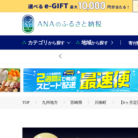
カテゴリ
地域
から探す
から探す
寄付
TOP
九州地方
宮崎県
川南町
【6ヶ月定
TOP
肉
鶏肉
ほかの鶏肉
【6ヶ月定期便】宮崎県産若鶏 日南どり もも肉＆むね肉＆手羽元 計
[C05310t6]
TOP
定期便
肉(定期便)
【6ヶ月定期便】宮崎県産若鶏 日南どり もも肉＆むね肉＆手羽元 計
[C05310t6]