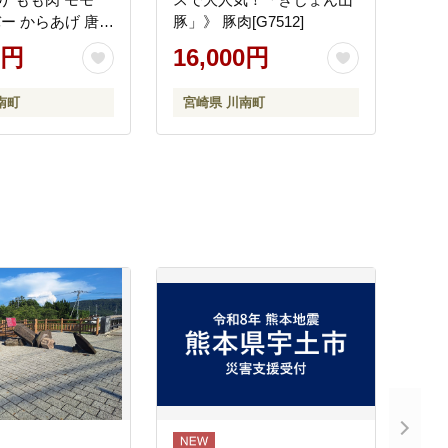
バー からあげ 唐揚
豚」》 豚肉[G7512]
南蛮 送料無料 】
0円
16,000円
南町
宮崎県 川南町