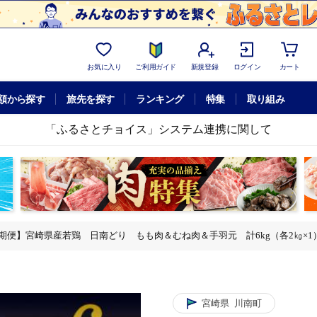
お気に入り
ご利用ガイド
新規登録
ログイン
カート
額から探す
旅先を探す
ランキング
特集
取り組み
「ふるさとチョイス」システム連携に関して
期便】宮崎県産若鶏 日南どり もも肉＆むね肉＆手羽元 計6kg（各2㎏×1） 【 ふ
6kg（各2㎏×1） 【 ふるさと納税 鶏肉 鶏 若鶏 もも むね 手羽元 セット
6kg（各2㎏×1） 【 ふるさと納税 鶏肉 鶏 若鶏 もも むね 手羽元 セット
宮崎県
川南町