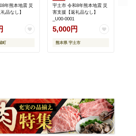
和8年熊本地震 災
宇土市 令和8年熊本地震 災
返礼品なし】
害支援【返礼品なし】
_U00-0001
円
5,000円
城町
熊本県 宇土市