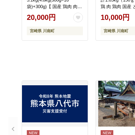
袋)+300g)【 国産 鶏肉 肉
鶏 肉 鶏肉 国産
とり もも肉 モモ 5.1kg か
鳥 宮崎県産 小分
20,000円
10,000円
らあげ 唐揚げ チキン南蛮
き 】 [C00901r80
送料無料 】 [C00711]
宮崎県 川南町
宮崎県 川南町