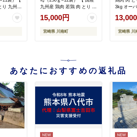
 とり 九州産
九州産 鶏肉 若鶏 肉 とり も
3kg オー
け 炭火焼
も モモ肉 たっぷり 大容量
げ チキン
15,000円
13,00
8]
宮崎県 川南町 送料無料 】
[C00712]
[C00714r809]
宮崎県 川南町
宮崎県 川
あなたにおすすめの返礼品