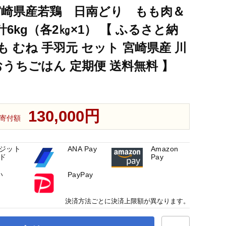
宮崎県産若鶏 日南どり もも肉＆
6kg（各2㎏×1） 【 ふるさと納
もも むね 手羽元 セット 宮崎県産 川
おうちごはん 定期便 送料無料 】
130,000円
寄付額
ジット
ANA Pay
Amazon
ド
Pay
い
PayPay
決済方法ごとに決済上限額が異なります。