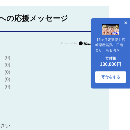
への応援メッセージ
【6ヶ月定期便】宮
崎県産若鶏 日南
どり もも肉＆む
ね肉＆手羽元 計
(0)
寄付額
6kg（各2㎏×1） 【
(0)
130,000円
ふるさと納税 鶏肉
(0)
鶏 若鶏 もも むね
手羽元 セット 宮崎
寄付をする
(0)
県産 川南町 おうち
(0)
時間 おうちごはん
定期便 送料無料 】
[C05310t6]
ださい。