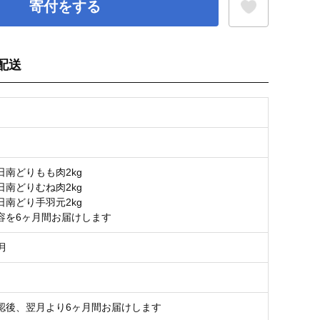
寄付をする
配送
お気に入り登録
日南どりもも肉2kg
日南どりむね肉2kg
日南どり手羽元2kg
容を6ヶ月間お届けします
月
認後、翌月より6ヶ月間お届けします