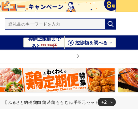
控除上限額まで
控除額を調べる
あと
***,***円
+2
るさと納税 鶏肉 鶏 若鶏 もも むね 手羽元 セット 宮崎県産 川南町 おうち時間 
 宮崎県産 川南町 おうち時間 おうちごはん 定期便 送料無料 】
 宮崎県産 川南町 おうち時間 おうちごはん 定期便 送料無料 】