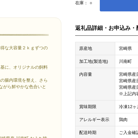
在庫：
○
返礼品詳細・お申込み・
お得な大容量２ｋｇずつの
原産地
宮崎県
加工地(製造地)
川南町
を基に、オリジナルの飼料
内容量
宮崎県産
鶏の腸内環境を整え、さら
宮崎県産
ながら鮮やかな色合いと
宮崎県産
※上記内
賞味期限
冷凍12ヶ
アレルギー表示
鶏肉
配送時期
ご入金確