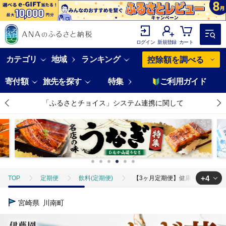
ログイン
新規登録
カート
カテゴリ
地域
ランキング
控除額を調べる
寄付額
旅先を探す
特集
ご利用ガイド
「ふるさとチョイス」システム連携に関して
+4
TOP
定期便
飲料(定期便)
【3ヶ月定期便】健康ミネラル むぎ茶6
TOP
飲料（酒以外）
【3ヶ月定期便】健康ミネラル むぎ茶650ml×2
宮崎県
川南町
TOP
飲料（酒以外）
ソフトドリンク
【3ヶ月定期便】健康ミネ