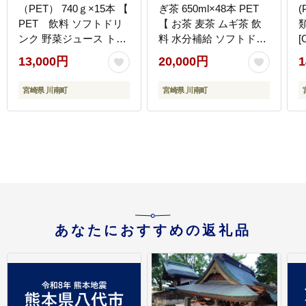
（PET） 740ｇ×15本 【
ぎ茶 650ml×48本 PET
(
PET 飲料 ソフトドリ
【 お茶 麦茶 ムギ茶 飲
ンク 野菜ジュース トマ
料 水分補給 ソフトドリ
[
トジュース ペットボト
ンク ペットボトル カフ
13,000円
20,000円
1
ル 健康 ヘルシー 】
ェインゼロ カロリーゼ
[C07382]
ロ 】 宮崎県 川南町
宮崎県 川南町
宮崎県 川南町
[D07358]
あなたにおすすめの返礼品