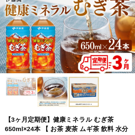
TOP
飲料（酒以外）
ソフトドリンク
お茶
【3ヶ月定
TOP
飲料（酒以外）
ほかの飲料
【3ヶ月定期便】健康ミネラル 
【3ヶ月定期便】健康ミネラル むぎ茶
650ml×24本 【 お茶 麦茶 ムギ茶 飲料 水分