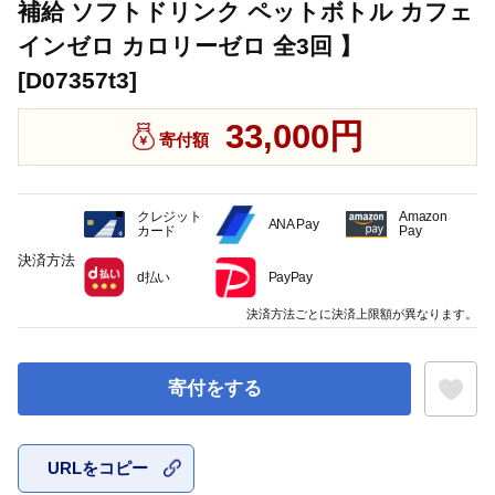
補給 ソフトドリンク ペットボトル カフェ
インゼロ カロリーゼロ 全3回 】
[D07357t3]
33,000円
寄付額
クレジット
Amazon
ANA Pay
カード
Pay
決済方法
d払い
PayPay
決済方法ごとに決済上限額が異なります。
寄付をする
URLをコピー
お気に入