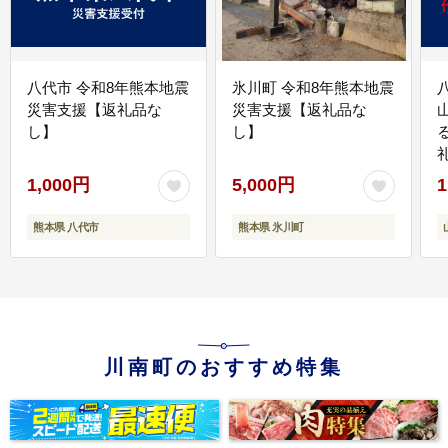
八代市 令和8年熊本地震
氷川町 令和8年熊本地震
災害支援【返礼品な
災害支援【返礼品な
し】
し】
1,000円
5,000円
1
熊本県 八代市
熊本県 氷川町
川南町のおすすめ特集