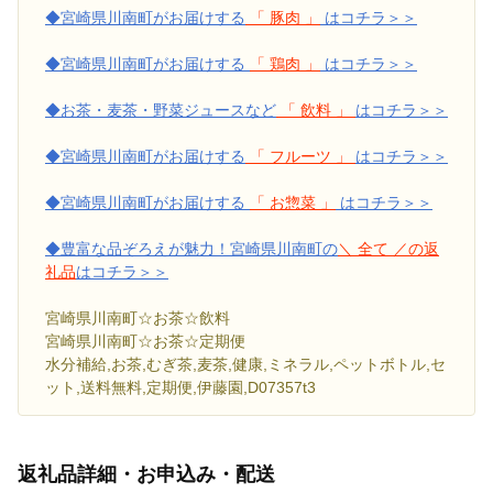
◆宮崎県川南町がお届けする
「 豚肉 」
はコチラ＞＞
◆宮崎県川南町がお届けする
「 鶏肉 」
はコチラ＞＞
◆お茶・麦茶・野菜ジュースなど
「 飲料 」
はコチラ＞＞
◆宮崎県川南町がお届けする
「 フルーツ 」
はコチラ＞＞
◆宮崎県川南町がお届けする
「 お惣菜 」
はコチラ＞＞
◆豊富な品ぞろえが魅力！宮崎県川南町の
＼ 全て ／の返
礼品
はコチラ＞＞
宮崎県川南町☆お茶☆飲料
宮崎県川南町☆お茶☆定期便
水分補給,お茶,むぎ茶,麦茶,健康,ミネラル,ペットボトル,セ
ット,送料無料,定期便,伊藤園,D07357t3
返礼品詳細・お申込み・配送