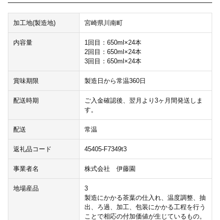
加工地(製造地)
宮崎県川南町
内容量
1回目：650ml×24本
2回目：650ml×24本
3回目：650ml×24本
賞味期限
製造日から常温360日
配送時期
ご入金確認後、翌月より3ヶ月間発送しま
す。
配送
常温
返礼品コード
45405-F7349t3
事業者名
株式会社 伊藤園
地場産品
3
製造にかかる茶葉の仕入れ、温度調整、抽
出、ろ過、加工、包装にかかる工程を行う
ことで相応の付加価値が生じているもの。