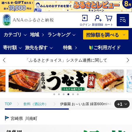
ログイン
新規登録
カート
カテゴリ
地域
ランキング
控除額を調べる
寄付額
旅先を探す
特集
ご利用ガイド
「ふるさとチョイス」システム連携に関して
+1
TOP
飲料（酒以外）
伊藤園 お～いお茶 緑茶600ml×48本 PET【 
TOP
飲料（酒以外）
ソフトドリンク
お茶
伊藤園 お～
宮崎県
川南町