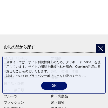
お礼の品から探す
ANAオリジナル
定期便
当サイトでは、サイト利便性向上のため、クッキー（Cookie）を使
酒
肉類
用しています。サイトの閲覧を継続された場合、Cookieの利用に同
加工食品
旅行・宿泊・体験
意したことものといたします。
詳細については
プライバシーポリシー
をお読みください。
魚介類
麺類
日用品・雑貨
野菜
OK
パン・菓子類
電化製品
フルーツ
卵・乳製品
ファッション
米・穀物