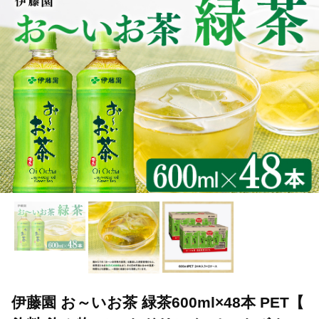
伊藤園 お～いお茶 緑茶600ml×48本 PET【