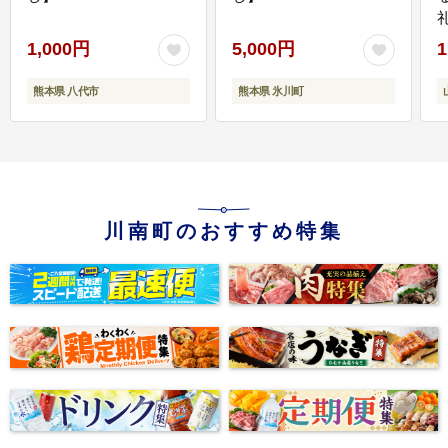
1,000円
5,000円
1
熊本県 八代市
熊本県 氷川町
川南町のおすすめ特集