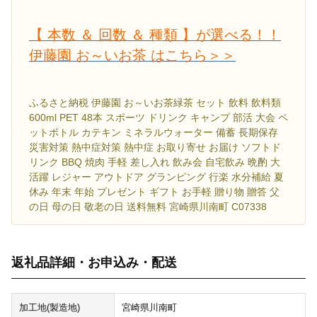
【 本数 ＆ 回数 ＆ 種類 】が選べる！！
伊藤園 お～いお茶 はこちら＞＞
ふるさと納税 伊藤園 お～いお茶緑茶 セット 飲料 飲料類
600ml PET 48本 スポーツ ドリンク キャンプ 部活 大会 ペ
ットボトル カテキン ミネラルウォーター 備蓄 長期保存
災害対策 熱中症対策 熱中症 お取り寄せ お届け ソフトド
リンク BBQ 焼肉 手軽 差し入れ 飲み会 自宅飲み 晩酌 大
活躍 レジャー アウトドア グランピング 行楽 水分補給 夏
休み 年末 年始 プレゼント ギフト お手軽 贈り物 贈答 父
の日 母の日 敬老の日 送料無料 宮崎県川南町 C07338
返礼品詳細・お申込み・配送
加工地(製造地)
宮崎県川南町