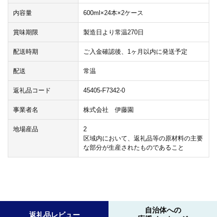
内容量
600ml×24本×2ケース
賞味期限
製造日より常温270日
配送時期
ご入金確認後、1ヶ月以内に発送予定
配送
常温
返礼品コード
45405-F7342-0
事業者名
株式会社 伊藤園
地場産品
2
区域内において、返礼品等の原材料の主要
な部分が生産されたものであること
自治体への
返礼品レビュー