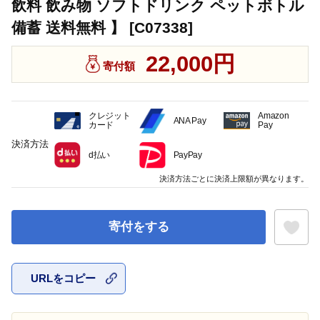
飲料 飲み物 ソフトドリンク ペットボトル
備蓄 送料無料 】 [C07338]
22,000円
寄付額
クレジット
Amazon
ANA Pay
カード
Pay
決済方法
d払い
PayPay
決済方法ごとに決済上限額が異なります。
寄付をする
URLをコピー
お気に入