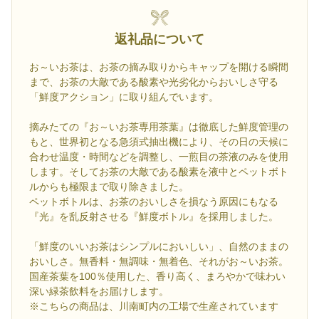
返礼品について
お～いお茶は、お茶の摘み取りからキャップを開ける瞬間
まで、お茶の大敵である酸素や光劣化からおいしさ守る
「鮮度アクション」に取り組んでいます。
摘みたての『お～いお茶専用茶葉』は徹底した鮮度管理の
もと、世界初となる急須式抽出機により、その日の天候に
合わせ温度・時間などを調整し、一煎目の茶液のみを使用
します。そしてお茶の大敵である酸素を液中とペットボト
ルからも極限まで取り除きました。
ペットボトルは、お茶のおいしさを損なう原因にもなる
『光』を乱反射させる『鮮度ボトル』を採用しました。
「鮮度のいいお茶はシンプルにおいしい」、自然のままの
おいしさ。無香料・無調味・無着色、それがお～いお茶。
国産茶葉を100％使用した、香り高く、まろやかで味わい
深い緑茶飲料をお届けします。
※こちらの商品は、川南町内の工場で生産されています