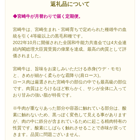
返礼品について
◆宮崎牛が月替わりで届く定期便。
宮崎牛は、宮崎生まれ・宮崎育ちで定められた種雄牛の血
統を引く4等級以上の黒毛和種です。
2022年10月に開催された全国和牛能力共進会では4大会連
続内閣総理大臣賞受賞の偉業を達成。最高の肉質として評
価されました。
宮崎牛は、旨味をお楽しみいただける赤身(ウデ・モモ)
と、きめが細かく柔らかな霜降り(肩ロース)。
ロース肉は厳選された宮崎牛の部位の中でも最高級の部位
です。肉質はとろけるほど軟らかく、サシが全体に入って
おり甘みの強い脂が特長です。
※牛肉が重なりあった部分や容器に触れている部分は、酸
素に触れないため、黒っぽく変色して見える事があります
が、肉の中に鉄分が含まれているために起こる精肉特有の
性質です。酸素にしばらく触れさせることで赤味が戻って
きます。品質に問題ございません。