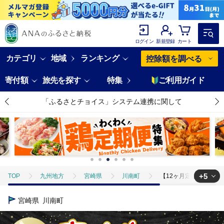
ログイン
新規登録
カート
カテゴリ
地域
ランキング
控除額を調べる
寄付額
旅先を探す
特集
ご利用ガイド
「ふるさとチョイス」システム連携に関して
+5
TOP
九州地方
宮崎県
川南町
【12ヶ月定期便】宮崎牛定期
TOP
肉
【12ヶ月定期便】宮崎牛定期便 牛肉 [C11123t12]
宮崎県
川南町
TOP
肉
牛肉
【12ヶ月定期便】宮崎牛定期便 牛肉 [C11123t1