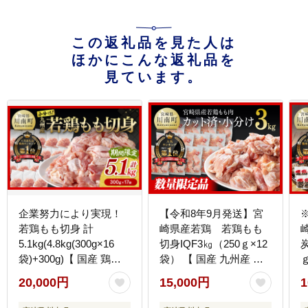
この返礼品を見た人は
ほかにこんな返礼品を
見ています。
企業努力により実現！
【令和8年9月発送】宮
若鶏もも切身 計
崎県産若鶏 若鶏もも
5.1kg(4.8kg(300g×16
切身IQF3㎏（250ｇ×12
炭
袋)+300g)【 国産 鶏肉
袋） 【 国産 九州産 鶏
肉 とり もも肉 モモ
肉 若鶏 肉 とり もも モ
20,000円
15,000円
1
5.1kg からあげ 唐揚げ
モ肉 たっぷり 大容量 宮
チキン南蛮 送料無料 】
崎県 川南町 送料無料 】
】