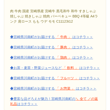
肉 牛肉 国産 宮崎県産 宮崎牛 黒毛和牛 和牛 すきしゃぶ
焼しゃぶ 焼きしゃぶ 焼肉 バーベキュー BBQ 4等級 A4ラ
ンク 肩ロース もも ウデ モモ C11123t12
◆宮崎県川南町がお届けする
「 牛肉 」
はコチラ＞＞
◆宮崎県川南町がお届けする
「 豚肉 」
はコチラ＞＞
◆宮崎県川南町がお届けする
「 鶏肉 」
はコチラ＞＞
◆お茶・麦茶・野菜ジュースなど
「 飲料 」
はコチラ＞＞
◆宮崎県川南町がお届けする
「 フルーツ 」
はコチラ＞＞
◆宮崎県川南町がお届けする
「 お惣菜 」
はコチラ＞＞
◆豊富な品ぞろえが魅力！宮崎県川南町の
＼ 全て ／の返
礼品
はコチラ＞＞