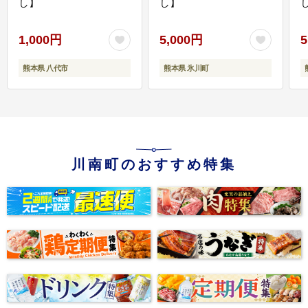
し】
し】
し
1,000円
5,000円
5
熊本県 八代市
熊本県 氷川町
川南町のおすすめ特集