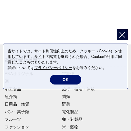
当サイトでは、サイト利便性向上のため、クッキー（Cookie）を使
用しています。サイトの閲覧を継続された場合、Cookieの利用に同
お礼の品から探す
意したことものといたします。
詳細については
プライバシーポリシー
をお読みください。
ANAオリジナル
定期便
OK
酒
肉類
加工食品
旅行・宿泊・体験
魚介類
麺類
日用品・雑貨
野菜
パン・菓子類
電化製品
フルーツ
卵・乳製品
ファッション
米・穀物