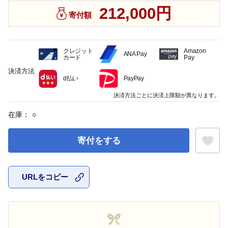
212,000円
寄付額
クレジット
Amazon
ANA Pay
カード
Pay
決済方法
d払い
PayPay
決済方法ごとに決済上限額が異なります。
在庫：
○
寄付をする
URLをコピー
お気に入