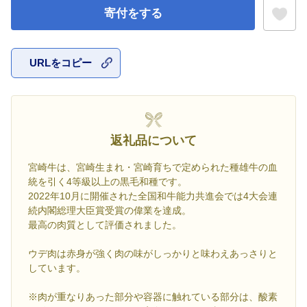
寄付をする
URLをコピー
お気に入
返礼品について
宮崎牛は、宮崎生まれ・宮崎育ちで定められた種雄牛の血
統を引く4等級以上の黒毛和種です。
2022年10月に開催された全国和牛能力共進会では4大会連
続内閣総理大臣賞受賞の偉業を達成。
最高の肉質として評価されました。
ウデ肉は赤身が強く肉の味がしっかりと味わえあっさりと
しています。
※肉が重なりあった部分や容器に触れている部分は、酸素