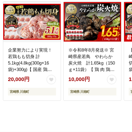
企業努力により実現！
※令和8年8月発送※ 宮
若鶏もも切身 計
崎県産若鳥 やわらか
5.1kg(4.8kg(300g×16
炭火焼 計1.65kg（150
切
袋)+300g)【 国産 鶏肉
ｇ×11袋）【 鶏 肉 鶏肉
肉 とり もも肉 モモ
国産 とり 九州産 鳥 宮
20,000円
10,000円
1
5.1kg からあげ 唐揚げ
崎県産 小分け 炭火焼き
チキン南蛮 送料無料 】
】 [C00901r808]
宮崎県 川南町
宮崎県 川南町
[C00711]
[