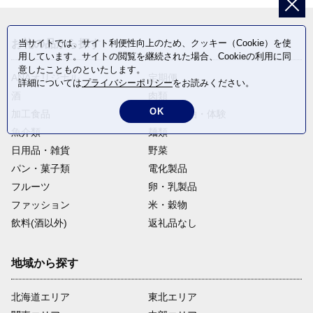
お礼の品から探す
当サイトでは、サイト利便性向上のため、クッキー（Cookie）を使
用しています。サイトの閲覧を継続された場合、Cookieの利用に同
意したことものといたします。
ANAオリジナル
定期便
詳細については
プライバシーポリシー
をお読みください。
酒
肉類
OK
加工食品
旅行・宿泊・体験
魚介類
麺類
日用品・雑貨
野菜
パン・菓子類
電化製品
フルーツ
卵・乳製品
ファッション
米・穀物
飲料(酒以外)
返礼品なし
地域から探す
北海道エリア
東北エリア