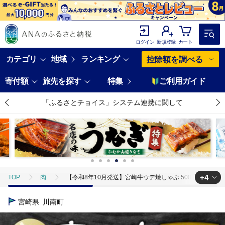
ログイン
新規登録
カート
カテゴリ
地域
ランキング
控除額を調べる
寄付額
旅先を探す
特集
ご利用ガイド
「ふるさとチョイス」システム連携に関して
+4
TOP
肉
【令和8年10月発送】宮崎牛ウデ焼しゃぶ 500g 【 肉 牛肉 国
TOP
肉
牛肉
【令和8年10月発送】宮崎牛ウデ焼しゃぶ 500g 【
宮崎県
川南町
TOP
肉
牛肉
宮崎牛
【令和8年10月発送】宮崎牛ウデ焼しゃ