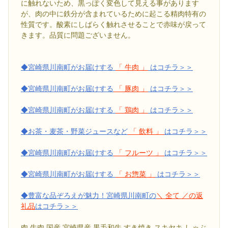
に触れないため、黒っぽく変色して見える事があります
が、肉の中に鉄分が含まれているために起こる精肉特有の
性質です。酸素にしばらく触れさせることで赤味が戻って
きます。品質に問題ございません。
◆宮崎県川南町がお届けする
「 牛肉 」
はコチラ＞＞
◆宮崎県川南町がお届けする
「 豚肉 」
はコチラ＞＞
◆宮崎県川南町がお届けする
「 鶏肉 」
はコチラ＞＞
◆お茶・麦茶・野菜ジュースなど
「 飲料 」
はコチラ＞＞
◆宮崎県川南町がお届けする
「 フルーツ 」
はコチラ＞＞
◆宮崎県川南町がお届けする
「 お惣菜 」
はコチラ＞＞
◆豊富な品ぞろえが魅力！宮崎県川南町の
＼ 全て ／の返
礼品
はコチラ＞＞
肉 牛肉 国産 宮崎県産 黒毛和牛 すき焼き スキヤキ しゃぶ