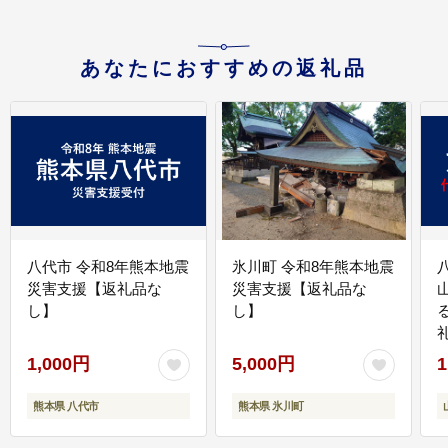
あなたにおすすめの返礼品
八代市 令和8年熊本地震
氷川町 令和8年熊本地震
災害支援【返礼品な
災害支援【返礼品な
し】
し】
1,000円
5,000円
1
熊本県 八代市
熊本県 氷川町