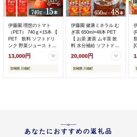
伊藤園 理想のトマト
伊藤園 健康ミネラル む
（PET） 740ｇ×15本 【
ぎ茶 650ml×48本 PET
(
PET 飲料 ソフトドリ
【 お茶 麦茶 ムギ茶 飲
ンク 野菜ジュース トマ
料 水分補給 ソフトドリ
[
トジュース ペットボト
ンク ペットボトル カフ
13,000円
20,000円
1
ル 健康 ヘルシー 】
ェインゼロ カロリーゼ
[C07382]
ロ 】 宮崎県 川南町
宮崎県 川南町
宮崎県 川南町
[D07358]
あなたにおすすめの返礼品