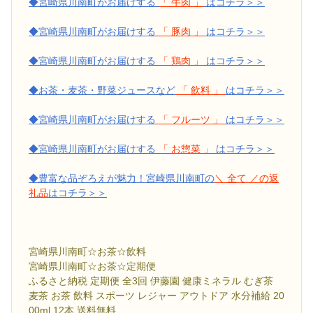
◆宮崎県川南町がお届けする
「 牛肉 」
はコチラ＞＞
◆宮崎県川南町がお届けする
「 豚肉 」
はコチラ＞＞
◆宮崎県川南町がお届けする
「 鶏肉 」
はコチラ＞＞
◆お茶・麦茶・野菜ジュースなど
「 飲料 」
はコチラ＞＞
◆宮崎県川南町がお届けする
「 フルーツ 」
はコチラ＞＞
◆宮崎県川南町がお届けする
「 お惣菜 」
はコチラ＞＞
◆豊富な品ぞろえが魅力！宮崎県川南町の
＼ 全て ／の返
礼品
はコチラ＞＞
宮崎県川南町☆お茶☆飲料
宮崎県川南町☆お茶☆定期便
ふるさと納税 定期便 全3回 伊藤園 健康ミネラル むぎ茶
麦茶 お茶 飲料 スポーツ レジャー アウトドア 水分補給 20
00ml 12本 送料無料