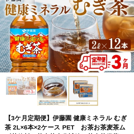
TOP
飲料（酒以外）
ソフトドリンク
お茶
【3ケ月定
TOP
飲料（酒以外）
ソフトドリンク
ほかのソフトドリンク
【3ケ月定期便】伊藤園 健康ミネラル むぎ
茶 2L×6本×2ケース PET お茶お茶麦茶ム