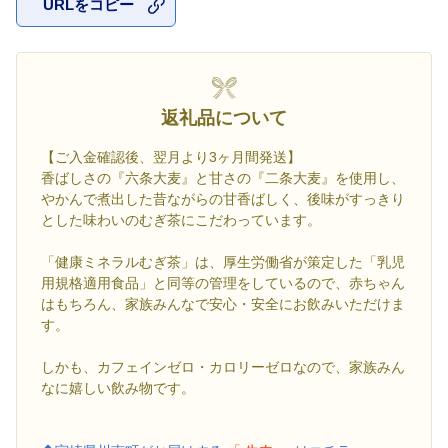
URLをコピー
お気に入
返礼品について
【ご入金確認後、翌月より3ヶ月間発送】
香ばしさの『六条大麦』と甘さの『二条大麦』を使用し、
やかんで煮出した昔ながらの甘香ばしく、後味がすっきり
とした味わいのむぎ茶にこだわっています。
「健康ミネラルむぎ茶」は、厚生労働省が策定した「乳児
用規格適用食品」と同等の管理をしているので、赤ちゃん
はもちろん、家族みんなで安心・安全にお飲みいただけま
す。
しかも、カフェインゼロ・カロリーゼロなので、家族みん
なに嬉しい飲み物です。