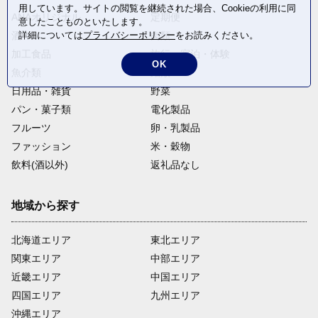
用しています。サイトの閲覧を継続された場合、Cookieの利用に同
ANAオリジナル
定期便
意したことものといたします。
詳細については
プライバシーポリシー
をお読みください。
酒
肉類
加工食品
旅行・宿泊・体験
OK
魚介類
麺類
日用品・雑貨
野菜
パン・菓子類
電化製品
フルーツ
卵・乳製品
ファッション
米・穀物
飲料(酒以外)
返礼品なし
地域から探す
北海道エリア
東北エリア
関東エリア
中部エリア
近畿エリア
中国エリア
四国エリア
九州エリア
沖縄エリア