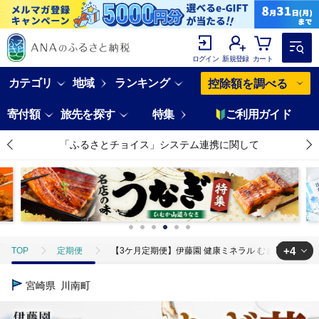
ログイン
新規登録
カート
カテゴリ
地域
ランキング
控除額を調べる
寄付額
旅先を探す
特集
ご利用ガイド
「ふるさとチョイス」システム連携に関して
+4
TOP
定期便
【3ケ月定期便】伊藤園 健康ミネラル むぎ茶 2L×6
TOP
定期便
飲料(定期便)
【3ケ月定期便】伊藤園 健康ミネラ
宮崎県
川南町
TOP
飲料（酒以外）
【3ケ月定期便】伊藤園 健康ミネラル むぎ茶