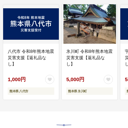
八代市 令和8年熊本地震
氷川町 令和8年熊本地震
災害支援【返礼品な
災害支援【返礼品な
し】
し】
し
1,000円
5,000円
5
熊本県 八代市
熊本県 氷川町