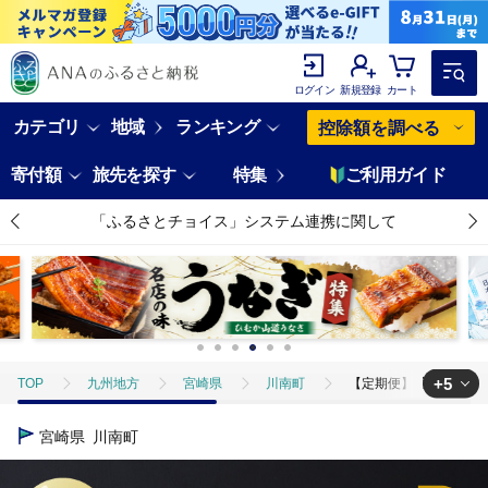
ログイン
新規登録
カート
カテゴリ
地域
ランキング
控除額を調べる
寄付額
旅先を探す
特集
ご利用ガイド
「ふるさとチョイス」システム連携に関して
+5
TOP
九州地方
宮崎県
川南町
【定期便】 宮崎牛12ヶ月
TOP
肉
【定期便】 宮崎牛12ヶ月定期便Ｄ 肉 牛 牛肉 宮崎牛 牛肉定期
宮崎県
川南町
TOP
肉
牛肉
【定期便】 宮崎牛12ヶ月定期便Ｄ 肉 牛 牛肉 宮