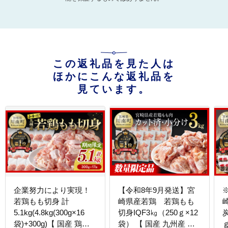
この返礼品を見た人は
ほかにこんな返礼品を
見ています。
企業努力により実現！
【令和8年9月発送】宮
若鶏もも切身 計
崎県産若鶏 若鶏もも
5.1kg(4.8kg(300g×16
切身IQF3㎏（250ｇ×12
炭
袋)+300g)【 国産 鶏肉
袋） 【 国産 九州産 鶏