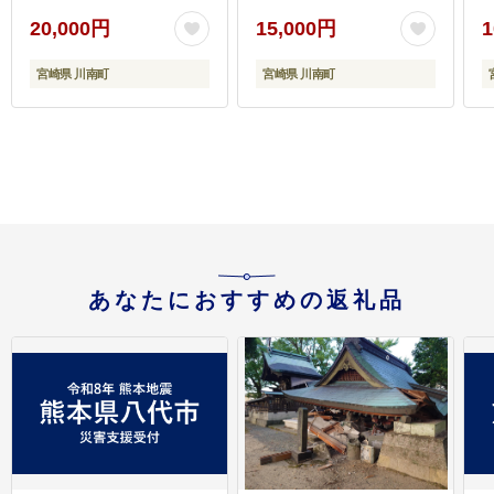
肉 とり もも肉 モモ
肉 若鶏 肉 とり もも モ
20,000円
15,000円
1
5.1kg からあげ 唐揚げ
モ肉 たっぷり 大容量 宮
チキン南蛮 送料無料 】
崎県 川南町 送料無料 】
】
宮崎県 川南町
宮崎県 川南町
[C00711]
[C00714r809]
あなたにおすすめの返礼品