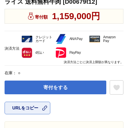
ライス 送料無料牛肉 [D00679t12]
1,159,000円
寄付額
クレジット
Amazon
ANA Pay
カード
Pay
決済方法
d払い
PayPay
決済方法ごとに決済上限額が異なります。
在庫：
○
寄付をする
URLをコピー
お気に入