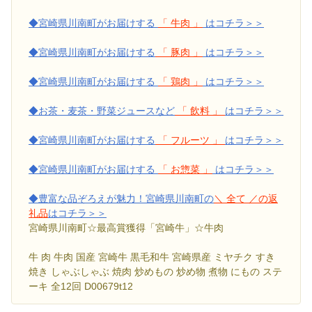
◆宮崎県川南町がお届けする
「 牛肉 」
はコチラ＞＞
◆宮崎県川南町がお届けする
「 豚肉 」
はコチラ＞＞
◆宮崎県川南町がお届けする
「 鶏肉 」
はコチラ＞＞
◆お茶・麦茶・野菜ジュースなど
「 飲料 」
はコチラ＞＞
◆宮崎県川南町がお届けする
「 フルーツ 」
はコチラ＞＞
◆宮崎県川南町がお届けする
「 お惣菜 」
はコチラ＞＞
◆豊富な品ぞろえが魅力！宮崎県川南町の
＼ 全て ／の返
礼品
はコチラ＞＞
宮崎県川南町☆最高賞獲得「宮崎牛」☆牛肉
牛 肉 牛肉 国産 宮崎牛 黒毛和牛 宮崎県産 ミヤチク すき
焼き しゃぶしゃぶ 焼肉 炒めもの 炒め物 煮物 にもの ステ
ーキ 全12回 D00679t12