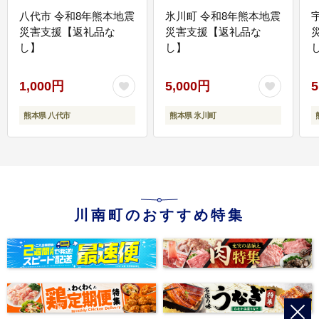
八代市 令和8年熊本地震
氷川町 令和8年熊本地震
災害支援【返礼品な
災害支援【返礼品な
し】
し】
し
1,000円
5,000円
5
熊本県 八代市
熊本県 氷川町
川南町のおすすめ特集