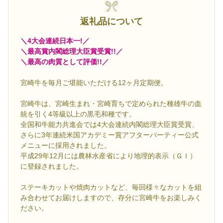
返礼品について
＼4大会連続日本一!／
＼最高賞内閣総理大臣賞受賞!!／
＼最高の肉質として評価!!／
宮崎牛を毎月ご堪能いただける12ヶ月定期便。
宮崎牛は、宮崎生まれ・宮崎育ちで定められた種雄牛の血
統を引く4等級以上の黒毛和種です。
全国和牛能力共進会では4大会連続内閣総理大臣賞受賞、
さらに3年連続米国アカデミー賞アフターパーティー公式
メニューに採用されました。
平成29年12月には農林水産省により地理的表示（ＧＩ）
に登録されました。
ステーキカットや焼肉カットなど、毎回様々なカットを組
み合わせてお届けしますので、存分に宮崎牛をお楽しみく
ださい。