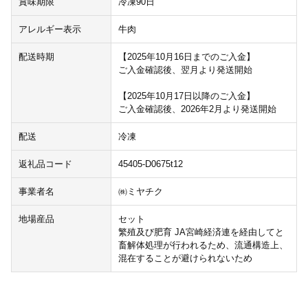
賞味期限
冷凍90日
アレルギー表示
牛肉
配送時期
【2025年10月16日までのご入金】
ご入金確認後、翌月より発送開始
【2025年10月17日以降のご入金】
ご入金確認後、2026年2月より発送開始
配送
冷凍
返礼品コード
45405-D0675t12
事業者名
㈱ミヤチク
地場産品
セット
繁殖及び肥育 JA宮崎経済連を経由してと
畜解体処理が行われるため、流通構造上、
混在することが避けられないため