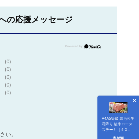
への応援メッセージ
(0)
(0)
(0)
(0)
(0)
A4A5等級 黒毛和牛
霜降り 綾牛ロース
ステーキ（４００
ださい。
ｇ） 赤身 とろける
寄付額