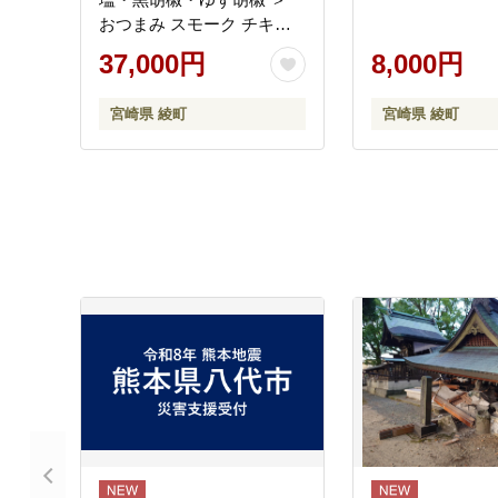
おつまみ スモーク チキン
燻製 ささみ燻製 鶏肉 おつ
37,000円
8,000円
まみセット 酒の肴 ビール
のおとも 晩酌 家飲み 宅飲
宮崎県 綾町
宮崎県 綾町
み 高たんぱく 低脂肪 ヘル
シー おやつ 保存食【雲海
物産】_A0114-140