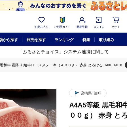
お気に入り
ご利用ガイド
新規登録
ログイン
カート
額から探す
旅先を探す
ランキング
特集
取り組み
「ふるさとチョイス」システム連携に関して
黒毛和牛 霜降り 綾牛ロースステーキ（４００ｇ） 赤身 とろける_A0013-018
（４００ｇ） 赤身 とろける_A0013-018
ロースステーキ（４００ｇ） 赤身 とろける_A0013-018
 霜降り 綾牛ロースステーキ（４００ｇ） 赤身 とろける_A0013-018
 黒毛和牛 霜降り 綾牛ロースステーキ（４００ｇ） 赤身 とろける_A0013-018
宮崎県
綾町
A4A5等級 黒毛
００ｇ） 赤身 とろけ