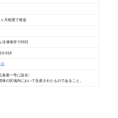
1ヶ月程度で発送
ら冷凍保存で59日
13-018
綾店
五条第一号に該当〉
団体の区域内において生産されたものであること。