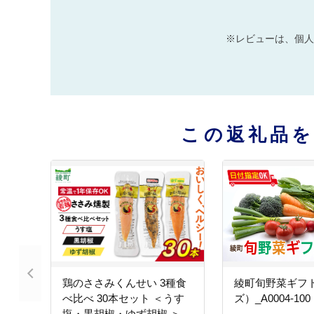
※レビューは、個人
この返礼品
鶏のささみくんせい 3種食
綾町旬野菜ギフ
べ比べ 30本セット ＜うす
ズ）_A0004-100
塩・黒胡椒・ゆず胡椒 ＞