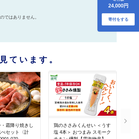
_A0013-018
24,000円
のではありません。
寄付をする
見ています。
身・霜降り焼きし
鶏のささみくんせい ＜うす
比べセット〈計
塩 4本＞ おつまみ スモーク
0001-070
チキン 燻製【雲海物産】