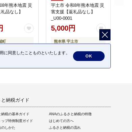
和8年熊本地震 災
宇土市 令和8年熊本地震 災
返礼品なし】
害支援【返礼品なし】
_U00-0001
円
5,000円
城町
熊本県 宇土市
の利用に同意したことものといたします。
OK
さと納税ガイド
と納税の基本ガイド
ANAのふるさと納税の特徴
トップ特例制度ガイド
はじめての方へ
告のしかた
ふるさと納税の流れ