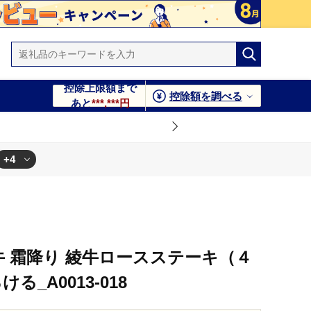
控除上限額まで
控除額を調べる
あと
***,***円
+4
和牛 霜降り 綾牛ロースステーキ（４
る_A0013-018