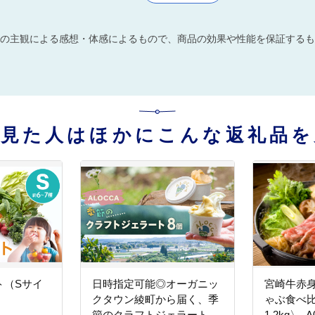
の主観による感想・体感によるもので、商品の効果や性能を保証するも
を見た人はほかにこんな返礼品を
ト（Sサイ
日時指定可能◎オーガニッ
宮崎牛赤
クタウン綾町から届く、季
ゃぶ食べ
節のクラフトジェラート
1.2kg〉_A