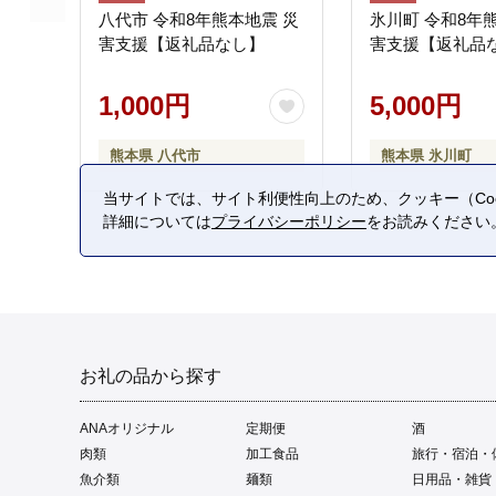
八代市 令和8年熊本地震 災
氷川町 令和8年
害支援【返礼品なし】
害支援【返礼品
1,000円
5,000円
熊本県 八代市
熊本県 氷川町
当サイトでは、サイト利便性向上のため、クッキー（Coo
詳細については
プライバシーポリシー
をお読みください
お礼の品から探す
ANAオリジナル
定期便
酒
肉類
加工食品
旅行・宿泊・
魚介類
麺類
日用品・雑貨