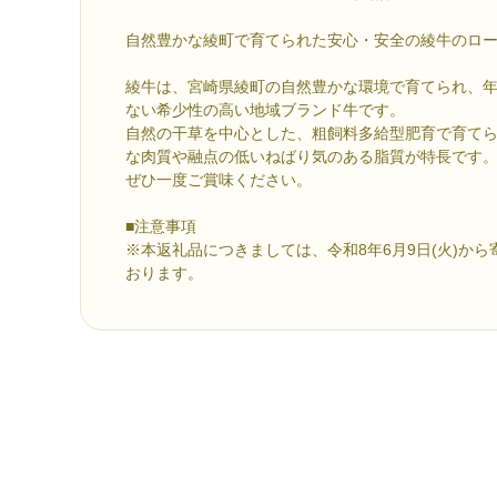
自然豊かな綾町で育てられた安心・安全の綾牛のロ
綾牛は、宮崎県綾町の自然豊かな環境で育てられ、年
ない希少性の高い地域ブランド牛です。
自然の干草を中心とした、粗飼料多給型肥育で育て
な肉質や融点の低いねばり気のある脂質が特長です
ぜひ一度ご賞味ください。
■注意事項
※本返礼品につきましては、令和8年6月9日(火)か
おります。