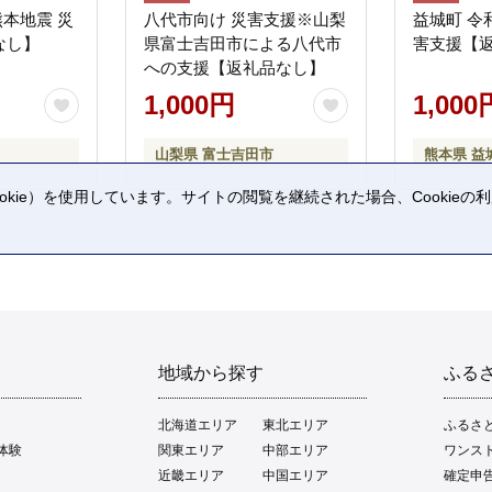
熊本地震 災
八代市向け 災害支援※山梨
益城町 令
なし】
県富士吉田市による八代市
害支援【
への支援【返礼品なし】
1,000円
1,000
山梨県 富士吉田市
熊本県 益
kie）を使用しています。サイトの閲覧を継続された場合、Cookie
。
地域から探す
ふる
北海道エリア
東北エリア
ふるさ
体験
関東エリア
中部エリア
ワンス
近畿エリア
中国エリア
確定申