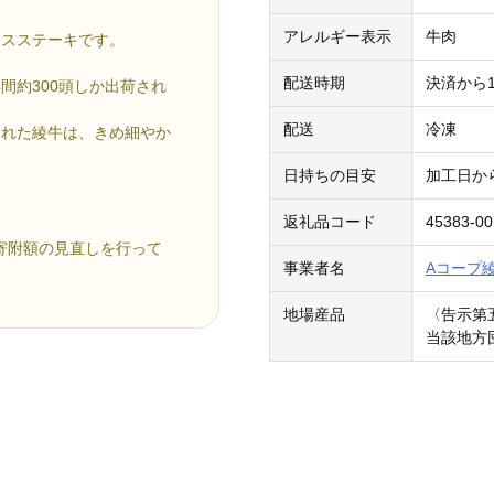
アレルギー表示
牛肉
ースステーキです。
配送時期
決済から
間約300頭しか出荷され
配送
冷凍
られた綾牛は、きめ細やか
。
日持ちの目安
加工日か
返礼品コード
45383-00
ら寄附額の見直しを行って
事業者名
Aコープ
地場産品
〈告示第
当該地方