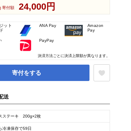
24,000円
寄付額
ジット
ANA Pay
Amazon
ド
Pay
い
PayPay
決済方法ごとに決済上限額が異なります。
寄付をする
配送
お気に入り登録
ステーキ 200g×2枚
ら冷凍保存で59日