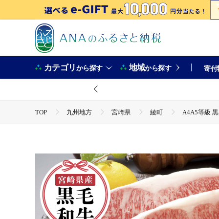
カテゴリ
地域
から探す
から探す
寄付
TOP
九州地方
宮崎県
綾町
A4A5等級 
TOP
肉
A4A5等級 黒毛和牛 霜降り 綾牛ロースステーキ
TOP
肉
牛肉
A4A5等級 黒毛和牛 霜降り 綾牛
TOP
肉
牛肉
宮崎牛
A4A5等級 黒毛和牛
TOP
肉
牛肉
ステーキ(牛肉)
A4A5等級