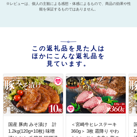
※レビューは、個人の主観による感想・体感によるもので、商品の効果や性
能を保証するものではありません。
この返礼品を見た人は
ほかにこんな返礼品を
見ています。
国産 豚肉 みそ漬け 計
＜宮崎牛ヒレステーキ
1.2kg(120g×10枚) 味噌
360g＞ 3枚 霜降り やわ
2