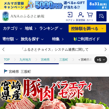
ログイン
新規登録
カート
カテゴリ
地域
ランキング
控除額を調べる
寄付額
旅先を探す
特集
ご利用ガイド
「ふるさとチョイス」システム連携に関して
+5
TOP
九州地方
宮崎県
三股町
＜宮崎県産豚肉バラエティー
TOP
肉
＜宮崎県産豚肉バラエティーセット 合計3.6kg＞ BBQ特集 
宮崎県
三股町
TOP
肉
豚肉
＜宮崎県産豚肉バラエティーセット 合計3.6kg＞ 
TOP
肉
豚肉
ステーキ(豚肉)
＜宮崎県産豚肉バラエティー
TOP
肉
豚肉
すき焼き(豚肉)
＜宮崎県産豚肉バラエティー
TOP
肉
豚肉
しゃぶしゃぶ(豚肉)
＜宮崎県産豚肉バラエテ