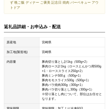
ず 晩ご飯 ディナー ご褒美 記念日 焼肉 バーベキュー アウ
トドア
返礼品詳細・お申込み・配送
原産地
宮崎県
加工地(製造地)
宮崎県
内容量
豚肉切り落とし計1kg（500g×2）
豚肉ロース計1kg（ロースとんかつ用500g
×1・ローススライス250g×2）
豚肉ミンチ500ｇ（500g×1）
豚肉モモスライス500g（500g×1）
豚肉バラ焼肉300g（300g×1）
豚肉バラ切り落とし300g（300g×1）
※切り落とし肉について、部位はお任せと
なります。
賞味期限
賞味期限：加工より冷凍60日