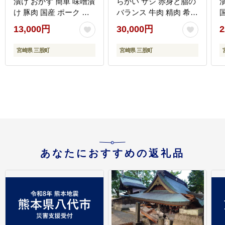
漬け おかず 簡単 味噌漬
らかい サシ 赤身と脂の
漬
け 豚肉 国産 ポーク 肉
バランス 牛肉 精肉 希少
加工品 小分け 個包装 冷
部位 ステーキ 肉料理 ご
13,000円
30,000円
2
凍 おつまみ お弁当 惣菜
馳走 国産 高級 ブランド
レトルト 焼くだけ 簡単
牛肉 黒毛和牛 数量限定
宮崎県 三股町
宮崎県 三股町
調理 夕食 夕飯 一品 メ
【MI767-my】【ミヤチ
イン BBQ 焼肉 セット
ク】
詰め合わせ 夕飯 味付き
味付 惣菜【MI001-nk】
【中村食肉】
あなたにおすすめの返礼品