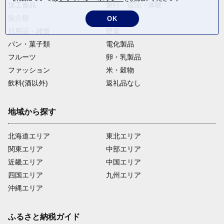
加工食品
旅行・宿泊・体験
魚介類
麺類
OK
日用品・雑貨
野菜
パン・菓子類
電化製品
フルーツ
卵・乳製品
ファッション
米・穀物
飲料(酒以外)
返礼品なし
地域から探す
北海道エリア
東北エリア
関東エリア
中部エリア
近畿エリア
中国エリア
四国エリア
九州エリア
沖縄エリア
ふるさと納税ガイド