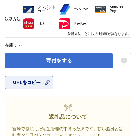
クレジット
Amazon
ANA Pay
カード
Pay
決済方法
d払い
PayPay
決済方法ごとに決済上限額が異なります。
在庫：
○
寄付をする
URLをコピー
お気に入
返礼品について
宮崎で徹底した衛生管理の中育った豚です。甘い脂身と旨
味豊かな豚肉をバラエティーセットにしました。