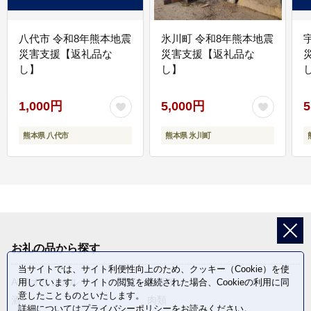
八代市 令和8年熊本地震
氷川町 令和8年熊本地震
災害支援【返礼品な
災害支援【返礼品な
し】
し】
し
1,000円
5,000円
5
熊本県 八代市
熊本県 氷川町
お礼の品から探す
当サイトでは、サイト利便性向上のため、クッキー（Cookie）を使
ANAオリジナル
定期便
用しています。サイトの閲覧を継続された場合、Cookieの利用に同
意したことものといたします。
酒
肉類
詳細については
プライバシーポリシー
をお読みください。