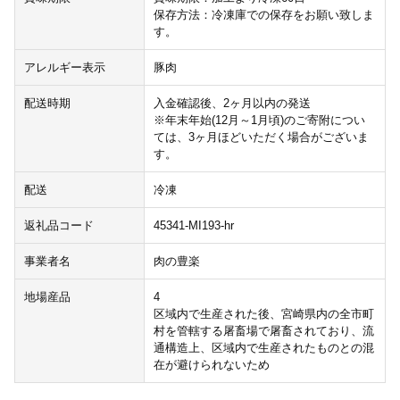
保存方法：冷凍庫での保存をお願い致しま
す。
アレルギー表示
豚肉
配送時期
入金確認後、2ヶ月以内の発送
※年末年始(12月～1月頃)のご寄附につい
ては、3ヶ月ほどいただく場合がございま
す。
配送
冷凍
返礼品コード
45341-MI193-hr
事業者名
肉の豊楽
地場産品
4
区域内で生産された後、宮崎県内の全市町
村を管轄する屠畜場で屠畜されており、流
通構造上、区域内で生産されたものとの混
在が避けられないため