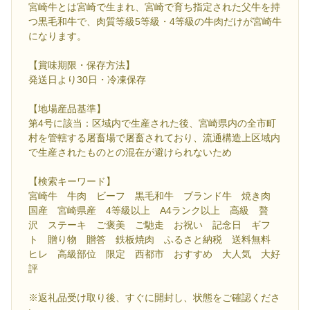
宮崎牛とは宮崎で生まれ、宮崎で育ち指定された父牛を持
つ黒毛和牛で、肉質等級5等級・4等級の牛肉だけが宮崎牛
になります。
【賞味期限・保存方法】
発送日より30日・冷凍保存
【地場産品基準】
第4号に該当：区域内で生産された後、宮崎県内の全市町
村を管轄する屠畜場で屠畜されており、流通構造上区域内
で生産されたものとの混在が避けられないため
【検索キーワード】
宮崎牛 牛肉 ビーフ 黒毛和牛 ブランド牛 焼き肉
国産 宮崎県産 4等級以上 A4ランク以上 高級 贅
沢 ステーキ ご褒美 ご馳走 お祝い 記念日 ギフ
ト 贈り物 贈答 鉄板焼肉 ふるさと納税 送料無料
ヒレ 高級部位 限定 西都市 おすすめ 大人気 大好
評
※返礼品受け取り後、すぐに開封し、状態をご確認くださ