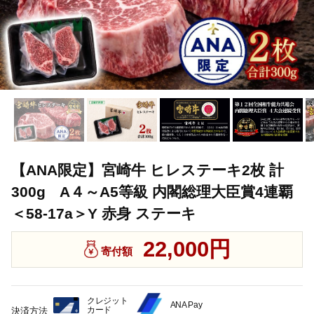
【ANA限定】宮崎牛 ヒレステーキ2枚 計
300g A４～A5等級 内閣総理大臣賞4連覇
＜58-17a＞Y 赤身 ステーキ
22,000円
寄付額
クレジット
ANA Pay
カード
決済方法