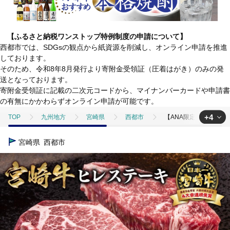
【ふるさと納税ワンストップ特例制度の申請について】
西都市では、SDGsの観点から紙資源を削減し、オンライン申請を推進
しております。
そのため、令和8年8月発行より寄附金受領証（圧着はがき）のみの発
送となっております。
寄附金受領証に記載の二次元コードから、マイナンバーカードや申請書
の有無にかかわらずオンライン申請が可能です。
+4
TOP
九州地方
宮崎県
西都市
【ANA限定】宮崎牛 ヒレ
TOP
ANAオリジナル
ANA限定返礼品
【ANA限定】宮崎牛 ヒ
宮崎県
西都市
TOP
肉
牛肉
【ANA限定】宮崎牛 ヒレステーキ2枚 計300g
TOP
肉
牛肉
ステーキ(牛肉)
【ANA限定】宮崎牛 ヒレ
TOP
肉
牛肉
焼肉(牛肉)
【ANA限定】宮崎牛 ヒレステ