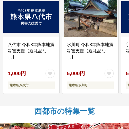
八代市 令和8年熊本地震
氷川町 令和8年熊本地震
災害支援【返礼品な
災害支援【返礼品な
し】
し】
し
1,000円
5,000円
5
熊本県 八代市
熊本県 氷川町
西都市の特集一覧