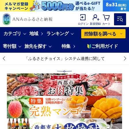
ログイン
新規登録
カート
カテゴリ
地域
ランキング
控除額を調べる
寄付額
旅先を探す
特集
ご利用ガイド
「ふるさとチョイス」システム連携に関して