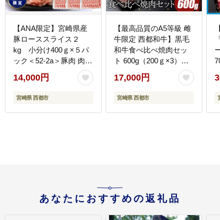
【ANA限定】宮崎県産
【最高品質のA5等級 雌
豚ローススライス２
牛限定 西都和牛】黒毛
kg 小分け400ｇ×５パ
和牛食べ比べ焼肉セッ
ック＜52-2a＞豚肉 肉
ト 600g（200ｇ×3）オ
ローススライス 小分け
レイン酸含有率55%以
14,000円
17,000円
3
大容量 宮崎県西都市 豚
上 赤身・カルビ 小分け
しゃぶ すき焼き
宮崎県産 カミチクファ
宮崎県 西都市
宮崎県 西都市
ーム＜62-6a＞
あなたにおすすめの返礼品