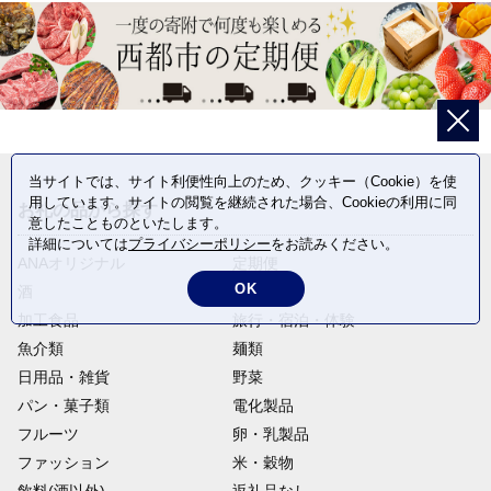
当サイトでは、サイト利便性向上のため、クッキー（Cookie）を使
用しています。サイトの閲覧を継続された場合、Cookieの利用に同
お礼の品から探す
意したことものといたします。
詳細については
プライバシーポリシー
をお読みください。
ANAオリジナル
定期便
OK
酒
肉類
加工食品
旅行・宿泊・体験
魚介類
麺類
日用品・雑貨
野菜
パン・菓子類
電化製品
フルーツ
卵・乳製品
ファッション
米・穀物