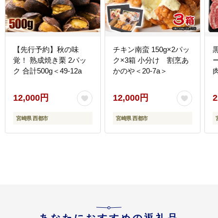
【先行予約】秋の味
チキン南蛮 150g×2パッ
覚！ 熟成焼き栗 2パッ
ク×3箱 小分け 割烹あ
ク 合計500g＜49-12a
かのや＜20-7a＞
肉
12,000円
12,000円
2
宮崎県 西都市
宮崎県 西都市
あなたにおすすめの返礼品