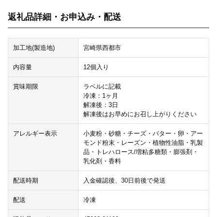
返礼品詳細・お申込み・配送
加工地(製造地)
宮崎県西都市
内容量
12個入り
賞味期限
ラベルに記載
冷凍：1ヶ月
解凍後：3日
解凍後はお早めにお召し上がりください
アレルギー表示
小麦粉・砂糖・チーズ・バター・卵・アー
モンド粉末・レーズン・植物性油脂・乳製
品・トレハロース/増粘多糖類・膨張剤・
乳化剤・香料
配送時期
入金確認後、30日前後で発送
配送
冷凍