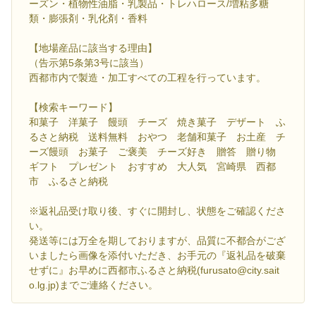
ーズン・植物性油脂・乳製品・トレハロース/増粘多糖
類・膨張剤・乳化剤・香料
【地場産品に該当する理由】
（告示第5条第3号に該当）
西都市内で製造・加工すべての工程を行っています。
【検索キーワード】
和菓子 洋菓子 饅頭 チーズ 焼き菓子 デザート ふ
るさと納税 送料無料 おやつ 老舗和菓子 お土産 チ
ーズ饅頭 お菓子 ご褒美 チーズ好き 贈答 贈り物
ギフト プレゼント おすすめ 大人気 宮崎県 西都
市 ふるさと納税
※返礼品受け取り後、すぐに開封し、状態をご確認くださ
い。
発送等には万全を期しておりますが、品質に不都合がござ
いましたら画像を添付いただき、お手元の『返礼品を破棄
せずに』お早めに西都市ふるさと納税(furusato@city.sait
o.lg.jp)までご連絡ください。