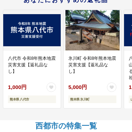
八代市 令和8年熊本地震
氷川町 令和8年熊本地震
災害支援【返礼品な
災害支援【返礼品な
し】
し】
1,000円
5,000円
1
熊本県 八代市
熊本県 氷川町
西都市の特集一覧