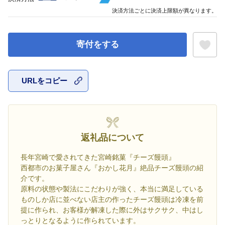
決済方法ごとに決済上限額が異なります。
寄付をする
URLをコピー
お気に入
返礼品について
長年宮崎で愛されてきた宮崎銘菓『チーズ饅頭』
西都市のお菓子屋さん『おかし花月』絶品チーズ饅頭の紹
介です。
原料の状態や製法にこだわりが強く、本当に満足している
ものしか店に並べない店主の作ったチーズ饅頭は冷凍を前
提に作られ、お客様が解凍した際に外はサクサク、中はし
っとりとなるように作られています。