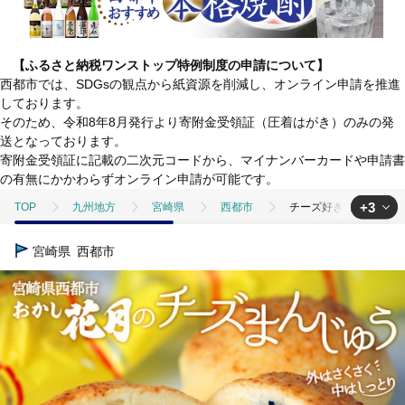
【ふるさと納税ワンストップ特例制度の申請について】
西都市では、SDGsの観点から紙資源を削減し、オンライン申請を推進
しております。
そのため、令和8年8月発行より寄附金受領証（圧着はがき）のみの発
送となっております。
寄附金受領証に記載の二次元コードから、マイナンバーカードや申請書
の有無にかかわらずオンライン申請が可能です。
+3
TOP
九州地方
宮崎県
西都市
チーズ好きにはたまらな
TOP
パン・菓子類
和菓子
饅頭
チーズ好きにはたまら
宮崎県
西都市
TOP
パン・菓子類
洋菓子
クッキー
チーズ好きにはた
TOP
卵・乳製品
チーズ
チーズ好きにはたまらない！絶品チー