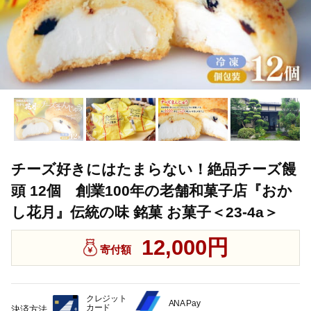
チーズ好きにはたまらない！絶品チーズ饅
頭 12個 創業100年の老舗和菓子店『おか
し花月』伝統の味 銘菓 お菓子＜23-4a＞
12,000円
寄付額
クレジット
ANA Pay
カード
決済方法