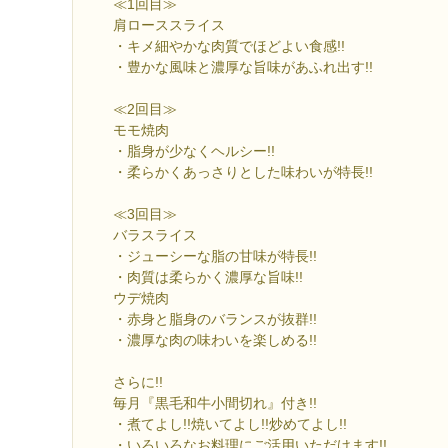
≪1回目≫
肩ローススライス
・キメ細やかな肉質でほどよい食感!!
・豊かな風味と濃厚な旨味があふれ出す!!
≪2回目≫
モモ焼肉
・脂身が少なくヘルシー!!
・柔らかくあっさりとした味わいが特長!!
≪3回目≫
バラスライス
・ジューシーな脂の甘味が特長!!
・肉質は柔らかく濃厚な旨味!!
ウデ焼肉
・赤身と脂身のバランスが抜群!!
・濃厚な肉の味わいを楽しめる!!
さらに!!
毎月『黒毛和牛小間切れ』付き!!
・煮てよし!!焼いてよし!!炒めてよし!!
・いろいろなお料理にご活用いただけます!!