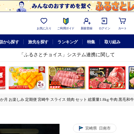
お気に入り
ご利用ガイド
新規登録
ログイン
カート
額から探す
旅先を探す
ランキング
特集
取り組み
「ふるさとチョイス」システム連携に関して
か月 お楽しみ 定期便 宮崎牛 スライス 焼肉 セット 総重量1.8kg 牛肉 黒毛和
量1.8kg 牛肉 黒毛和牛 ブランド牛 ミヤチク 国産 肩ロース モモ バラ ウデ
量1.8kg 牛肉 黒毛和牛 ブランド牛 ミヤチク 国産 肩ロース モモ バラ ウデ
宮崎県
日南市