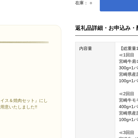
在庫：
○
返礼品詳細・お申込み・
内容量
【総重量1
≪1回目 
宮崎牛
300g×1
宮崎県産
100g×1
≪2回目 
宮崎
ライス＆焼肉セット』にし
400g×1
用意いたしました!!
宮崎県産
100g×1
≪3回目 