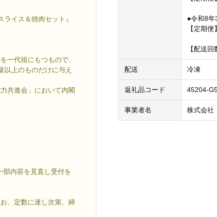
●令和8年
スライス＆焼肉セット』
【定期便
【配送回
牛を一代祖にもつもので、
配送
冷凍
級以上のものだけに与え
返礼品コード
45204-G5
能力共進会」において内閣
事業者名
株式会社
ら一部内容を見直し受付を
なお、定数に達し次第、締