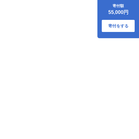
ット 総重量1.8kg
寄付額
牛肉 黒毛和牛 ブラ
55,000円
ンド牛 ミヤチク 国
産 肩ロース モモ バ
ラ ウデ 小間切れ 食
寄付をする
品 おかず すき焼き
しゃぶしゃぶ お祝
記念日 ご褒美 お取
り寄せ グルメ 宮崎
県 日南市 送料無料
_HE7-25