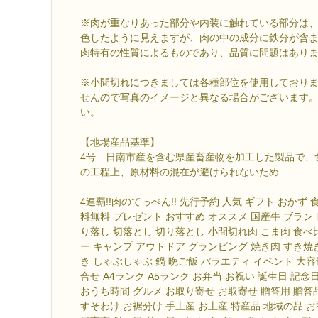
※肉が重なりあった部分や内装に触れている部分は
色したように見えますが、肉の中の成分に鉄分が含
肉特有の性質によるものであり、品質に問題はあり
※小間切れにつきましては各種部位を使用しており
せんので写真のイメージと異なる場合がございます
い。
【地場産品基準】
4号 日南市産を含む県産畜産物を加工した製品で、
の工程上、原材料の混在が避けられないため
4連覇!!肉のてっぺん!! 先行予約 人気 ギフト おかず 食
料無料 プレゼント おすすめ オススメ 国産牛 ブラン
り落し 切落とし 切り落とし 小間切れ肉 こま肉 食べ
ー キャンプ アウトドア グランピング 焼き肉 すき焼
き しゃぶしゃぶ 鍋 晩ご飯 バラエティ イベント 大容
合せ A4ランク A5ランク お弁当 お祝い 誕生日 記念
おうち時間 グルメ お取り寄せ お取寄せ 贈答用 贈答
すそわけ お裾分け 手土産 お土産 特産品 地域の品 