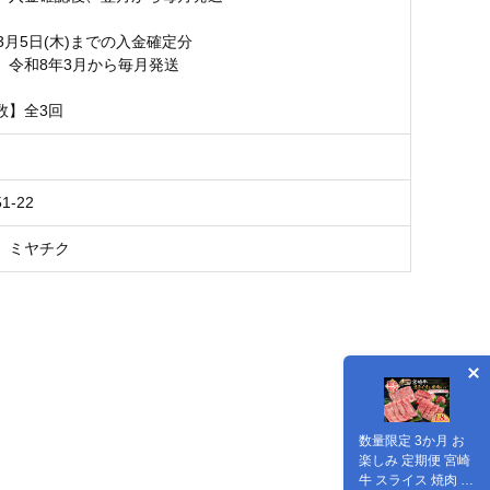
3月5日(木)までの入金確定分
】令和8年3月から毎月発送
数】全3回
1-22
 ミヤチク
数量限定 3か月 お
楽しみ 定期便 宮崎
牛 スライス 焼肉 セ