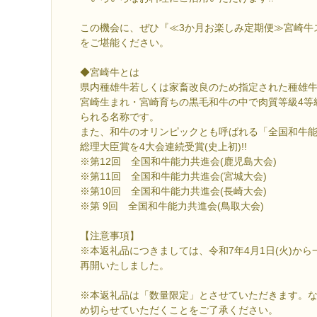
この機会に、ぜひ『≪3か月お楽しみ定期便≫宮崎牛
をご堪能ください。
◆宮崎牛とは
県内種雄牛若しくは家畜改良のため指定された種雄
宮崎生まれ・宮崎育ちの黒毛和牛の中で肉質等級4等
られる名称です。
また、和牛のオリンピックとも呼ばれる「全国和牛
総理大臣賞を4大会連続受賞(史上初)!!
※第12回 全国和牛能力共進会(鹿児島大会)
※第11回 全国和牛能力共進会(宮城大会)
※第10回 全国和牛能力共進会(長崎大会)
※第 9回 全国和牛能力共進会(鳥取大会)
【注意事項】
※本返礼品につきましては、令和7年4月1日(火)か
再開いたしました。
※本返礼品は「数量限定」とさせていただきます。
め切らせていただくことをご了承ください。