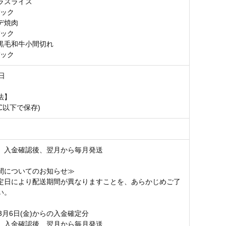
バラスライス
パック
牛ウデ焼肉
パック
黒毛和牛小間切れ
パック
日
法】
8℃以下で保存)
】入金確認後、翌月から毎月発送
間についてのお知らせ≫
定日により配送期間が異なりますことを、あらかじめご了
い。
3月6日(金)からの入金確定分
】入金確認後、翌月から毎月発送