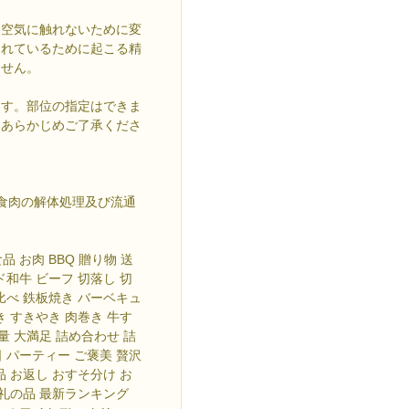
、空気に触れないために変
まれているために起こる精
ません。
ます。部位の指定はできま
。あらかじめご了承くださ
食肉の解体処理及び流通
品 お肉 BBQ 贈り物 送
ド和牛 ビーフ 切落し 切
比べ 鉄板焼き バーベキュ
き すきやき 肉巻き 牛す
量 大満足 詰め合わせ 詰
日 パーティー ご褒美 贅沢
品 お返し おすそ分け お
お礼の品 最新ランキング