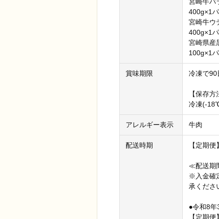
宮崎牛
400g×1
宮崎
400g×1
宮崎県産
100g×1
賞味期限
冷凍で90
【保存方
冷凍(-1
アレルギー表示
牛肉
配送時期
【定期便
≪配送期
※入金確
承くださ
●令和8年
【定期便