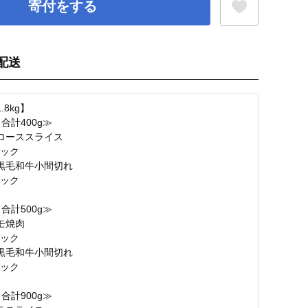
寄付をする
配送
お気に入り登録
.8kg】
合計400g≫
肩ローススライス
パック
黒毛和牛小間切れ
パック
合計500g≫
牛モモ焼肉
パック
黒毛和牛小間切れ
パック
合計900g≫