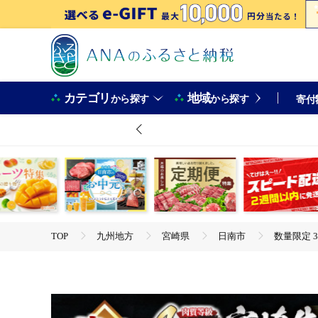
カテゴリ
地域
から探す
から探す
寄付
TOP
九州地方
宮崎県
日南市
数量限定 3
TOP
肉
数量限定 3か月 お楽しみ 定期便 宮崎牛 スライス 焼肉 セット 総重
お取り寄せ グルメ 宮崎県 日南市 送料無料_HE7-25
TOP
肉
牛肉
数量限定 3か月 お楽しみ 定期便 宮崎牛 スライス 焼肉 セット 総重
お取り寄せ グルメ 宮崎県 日南市 送料無料_HE7-25