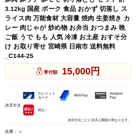
3.12kg 国産 ポーク 食品 おかず 切落し ス
ライス肉 万能食材 大容量 焼肉 生姜焼き カ
レー 肉じゃが 炒め物 お弁当 おつまみ 晩
ご飯 うで もも 人気 冷凍 お土産 おすそ分
け お取り寄せ 宮崎県 日南市 送料無料
_C144-25
15,000円
寄付額
クレジット
Amazon
ANA Pay
カード
Pay
決済方法
d払い
決済方法ごとに決済上限額が異なります。
在庫：
○