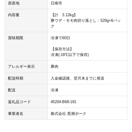
原産地
日南市
内容量
【計 3.12kg】
豚ウデ・モモ肉切り落とし：520g×6パッ
ク
賞味期限
冷凍で60日
【保存方法】
冷凍(-18℃以下で保存)
アレルギー表示
豚肉
配送時期
入金確認後、翌月末までに発送
配送
冷凍
返礼品コード
45204-B68-191
事業者名
株式会社 黒潮ポーク