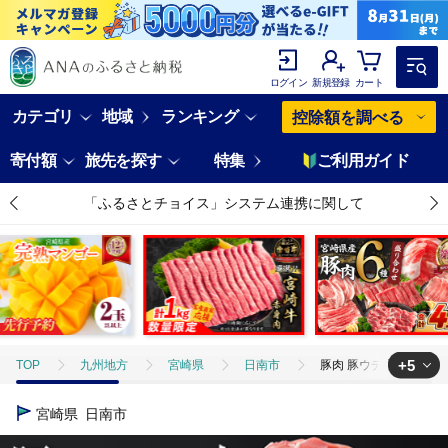
ログイン
新規登録
カート
カテゴリ
地域
ランキング
控除額を調べる
寄付額
旅先を探す
特集
ご利用ガイド
「ふるさとチョイス」システム連携に関して
+5
TOP
九州地方
宮崎県
日南市
豚肉 豚ウデ 豚モモ 切り
TOP
肉
豚肉 豚ウデ 豚モモ 切り落とし セット 計3.12kg 国産 ポ
宮崎県
日南市
TOP
肉
豚肉
豚肉 豚ウデ 豚モモ 切り落とし セット 計3.12