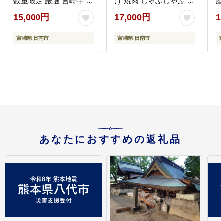
数量限定 厳選 宮崎牛 赤
け 焼肉 しゃぶしゃぶ 豚
身 焼肉 計800g 牛肉 国
バラ ロース 赤身 こま切
15,000円
17,000円
1
産 焼き肉 BBQ 鉄板焼
れ スライス 宮崎県産 国
き バーベキュー 人気 黒
産 食品 豚丼 豚しゃぶ
宮崎県 日南市
宮崎県 日南市
毛和牛 肩ウデ モモ A4
おかず 小間切れ 真空パ
A5 等級 ギフト 贈答 小
ック 食べ比べ おすすめ
分け 食品 選べる ミヤチ
料理に大活躍 ミヤチク
ク 宮崎県 日南市 送料無
宮崎県 日南市 送料無料
_
料_C168-26-08
_CB119-26-08
あなたにおすすめの返礼品