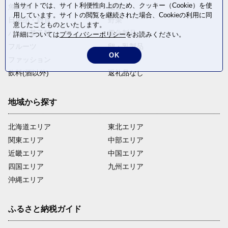
当サイトでは、サイト利便性向上のため、クッキー（Cookie）を使
魚介類
麺類
用しています。サイトの閲覧を継続された場合、Cookieの利用に同
日用品・雑貨
野菜
意したことものといたします。
パン・菓子類
電化製品
詳細については
プライバシーポリシー
をお読みください。
フルーツ
卵・乳製品
OK
ファッション
米・穀物
飲料(酒以外)
返礼品なし
地域から探す
北海道エリア
東北エリア
関東エリア
中部エリア
近畿エリア
中国エリア
四国エリア
九州エリア
沖縄エリア
ふるさと納税ガイド