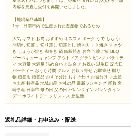
※本返礼品につきましては、令和7年6月17日(火)から一部
内容を見直し受付を再開いたしました。
【地場産品基準】
1号 日南市内で生産された畜産物であるため
人気 ギフト お肉 おすすめ オススメ ポーク うで もも 小
間切れ 切落し 切り落し 切落とし 焼き肉 すき焼き すきや
き しょうが焼き 肉巻き 鍋 鉄板焼き お弁当 晩ご飯 BBQ
バーベキュー キャンプ アウトドア グランピング バラエテ
ィ 大容量 大満足 詰め合わせ 詰合せ お祝い 誕生日 記念日
パーティー おうち時間 グルメ お取り寄せ お取寄せ 贈り
物 贈答用 贈答品 おすそ分け おすそわけ お裾分け 手土産
お土産 特産品 地域の品 お礼の品 最新ランキング 新着 宮
崎県産 日南市 母の日 父の日 バレンタイン バレンタイン
デー ホワイトデー クリスマス 新生活
返礼品詳細・お申込み・配送