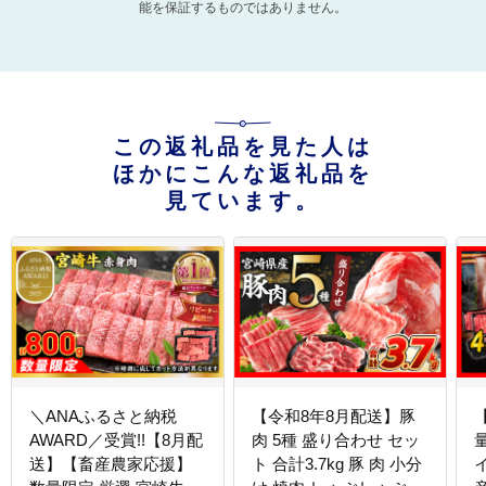
能を保証するものではありません。
この返礼品を見た人は
ほかにこんな返礼品を
見ています。
＼ANAふるさと納税
【令和8年8月配送】豚
AWARD／受賞!!【8月配
肉 5種 盛り合わせ セッ
送】【畜産農家応援】
ト 合計3.7kg 豚 肉 小分
イ