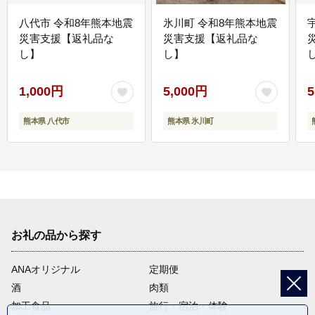
八代市 令和8年熊本地震
氷川町 令和8年熊本地震
災害支援【返礼品な
災害支援【返礼品な
し】
し】
し
1,000円
5,000円
5
熊本県 八代市
熊本県 氷川町
お礼の品から探す
ANAオリジナル
定期便
酒
肉類
加工食品
旅行・宿泊・体験