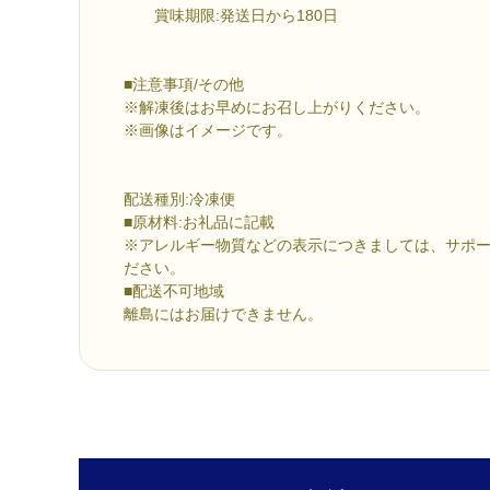
賞味期限:発送日から180日
■注意事項/その他
※解凍後はお早めにお召し上がりください。
※画像はイメージです。
配送種別:冷凍便
■原材料:お礼品に記載
※アレルギー物質などの表示につきましては、サポ
ださい。
■配送不可地域
離島にはお届けできません。