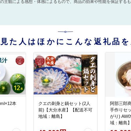
の主観による感想・体感によるもので、商品の効果や性能を保証するも
を見た人はほかにこんな返礼品を
l×12本
クエの刺身と鍋セット(2人
阿部三郎商
前)【大分水産】【配送不可
手作りセット
地域：離島】
がり) AW
域：離島