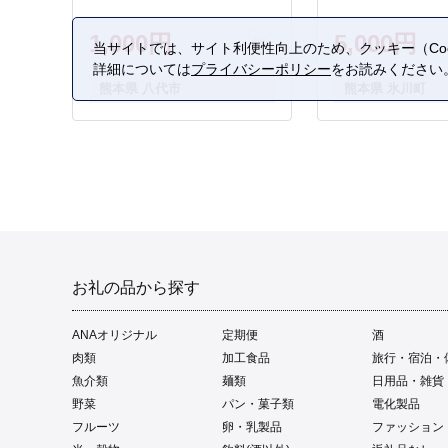
1,000円
5,000円
当サイトでは、サイト利便性向上のため、クッキー（Coo
詳細については
プライバシーポリシー
をお読みください
熊本県 八代市
熊本県 氷川町
お礼の品から探す
ANAオリジナル
定期便
酒
肉類
加工食品
旅行・宿泊・
魚介類
麺類
日用品・雑貨
野菜
パン・菓子類
電化製品
フルーツ
卵・乳製品
ファッション