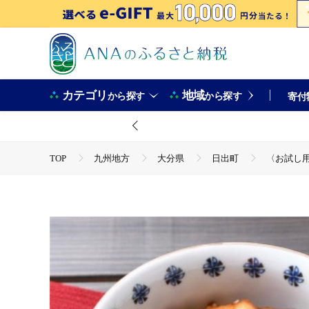
カテゴリ
地域
から探す
から探す
寄付
TOP
九州地方
大分県
日出町
〈お試し用
TOP
加工食品
ほかの加工食品
〈お試し用〉海鮮