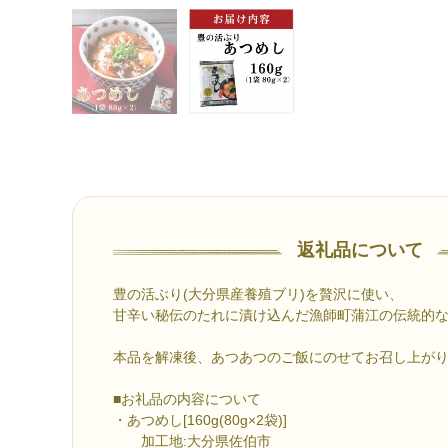
返礼品について
豊の活ぶり(大分県産養殖ブリ)を贅沢に使い、
甘辛い秘伝のたれに漬け込んだ漁師町蒲江の伝統的
本品を解凍後、あつあつのご飯にのせてお召し上が
■お礼品の内容について
・あつめし[160g(80g×2袋)]
加工地:大分県佐伯市