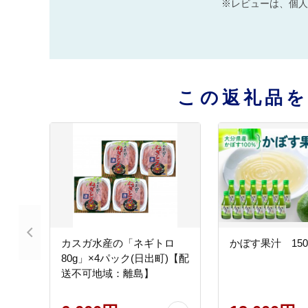
※レビューは、個人
この返礼品
カスガ水産の「ネギトロ
かぼす果汁 150m
80g」×4パック(日出町)【配
送不可地域：離島】