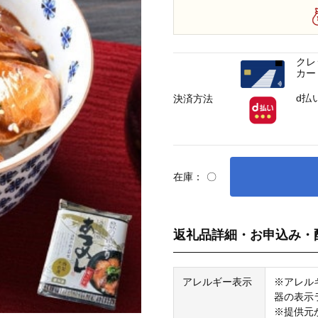
クレ
カー
d払
決済方法
在庫：
〇
返礼品詳細・お申込み・
アレルギー表示
※アレル
器の表示
※提供元