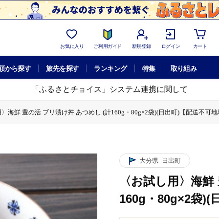
お気に入り
ご利用ガイド
新規登録
ログイン
カート
額から探す
旅先を探す
ランキング
特集
取り組み
「ふるさとチョイス」システム連携に関して
〉海鮮 豊の活 ブリ漬け丼 あつめし (計160g・80g×2袋)(日出町)【配送不可
 豊の活 ブリ漬け丼 あつめし (計160g・80g×2袋)(日出町)【配送不可地域
大分県
日出町
〈お試し用〉海鮮 
160g・80g×2