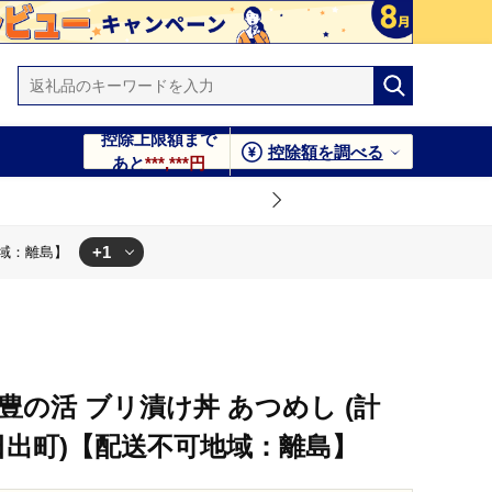
控除上限額まで
控除額を調べる
あと
***,***円
+1
地域：離島】
：離島】
豊の活 ブリ漬け丼 あつめし (計
袋)(日出町)【配送不可地域：離島】