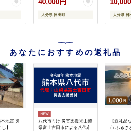
40,000円
10,00
大分県 日出町
大分県 日
あなたにおすすめの返礼品
熊本地震 災
八代市向け 災害支援※山梨
【返礼品
なし】
県富士吉田市による八代市
市 ふるさ