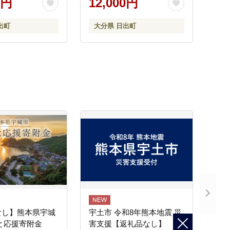
0円
12,000円
出町
大分県 日出町
なし】熊本県宇城
宇土市 令和8年熊本地震 災
と応援寄附金
害支援【返礼品なし】