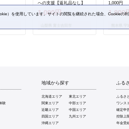
への支援【返礼品なし】
1,000円
1,000円
1,000
kie）を使用しています。サイトの閲覧を継続された場合、Cookie
。
山梨県 富士吉田市
熊本県 宇
地域から探す
ふる
北海道エリア
東北エリア
ふるさ
体験
関東エリア
中部エリア
ワンス
近畿エリア
中国エリア
確定申
四国エリア
九州エリア
控除上
沖縄エリア
年金受