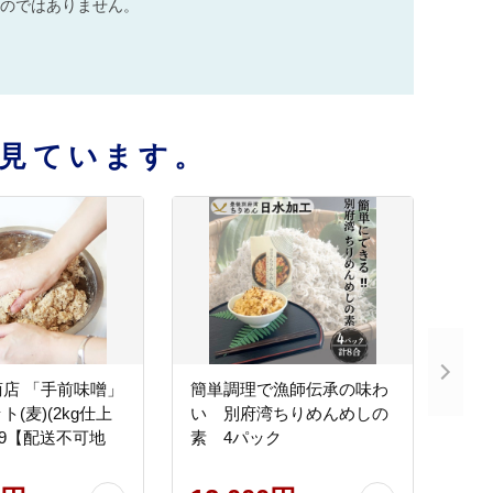
のではありません。
見ています。
店 「手前味噌」
簡単調理で漁師伝承の味わ
(麦)(2kg仕上
い 別府湾ちりめんめしの
09【配送不可地
素 4パック
】