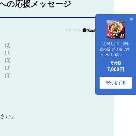
への応援メッセージ
〈お試し用〉海鮮
(0)
豊の活 ブリ漬け丼
(0)
あつめし (計
(0)
160g・80g×2袋)
寄付額
(日出町)【配送不可
(0)
7,000円
地域：離島】
(0)
寄付をする
ださい。