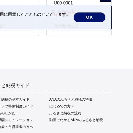
_U00-0001
円
5,000円
の利用に同意したことものといたします。
OK
城市
熊本県 宇土市
さと納税ガイド
と納税の基本ガイド
ANAのふるさと納税の特徴
トップ特例制度ガイド
はじめての方へ
告のしかた
ふるさと納税の流れ
限額シミュレーション
動画でわかるANAのふるさと納税
給者・自営業者の方へ