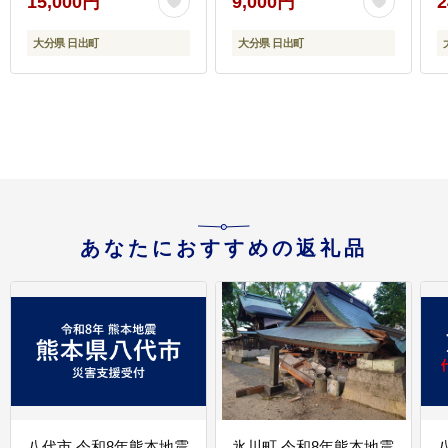
15,000円
9,000円
2
大分県 日出町
大分県 日出町
あなたにおすすめの返礼品
八代市 令和8年熊本地震
氷川町 令和8年熊本地震