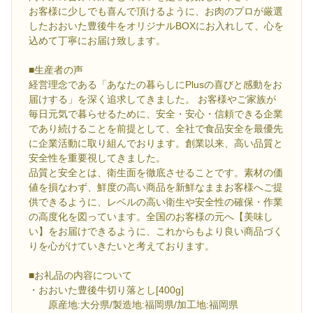
お客様に少しでも喜んで頂けるように、お肉のプロが厳選
したおおいた豊後牛をオリジナルBOXにお入れして、心を
込めて丁寧にお届け致します。
■生産者の声
経営理念である「あなたの暮らしにPlusの喜びと感動をお
届けする」を深く追求してきました。 お客様やご家族が
毎日元気で暮らせるために、安全・安心・信頼できる企業
であり続けることを前提として、全社で食品安全を最優先
に企業活動に取り組んでおります。創業以来、高い品質と
安全性を重要視してきました。
品質と安全とは、衛生面を徹底させることです。素材の価
値を損なわず、鮮度の高い商品を新鮮なままお客様へご提
供できるように、レベルの高い衛生や安全性の確保・作業
の高度化を図っています。全国のお客様の元へ【美味し
い】をお届けできるように、これからもより良い商品づく
りを心がけていきたいと考えております。
■お礼品の内容について
・おおいた豊後牛切り落とし[400g]
原産地:大分県/製造地:福岡県/加工地:福岡県