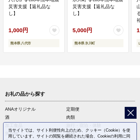
災害支援【返礼品な
災害支援【返礼品な
し】
し】
1,000円
5,000円
1
熊本県 八代市
熊本県 氷川町
お礼の品から探す
ANAオリジナル
定期便
酒
肉類
加工食品
旅行・宿泊・体験
当サイトでは、サイト利便性向上のため、クッキー（Cookie）を使
魚介類
麺類
用しています。サイトの閲覧を継続された場合、Cookieの利用に同