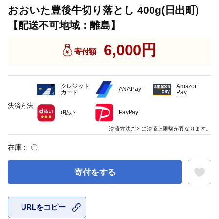
おおいた豊後牛切り落とし 400g(日出町)
【配送不可地域：離島】
6,000円
寄付額
クレジット
Amazon
ANA Pay
カード
Pay
決済方法
d払い
PayPay
決済方法ごとに決済上限額が異なります。
在庫：
〇
寄付をする
URLをコピー
お気に入