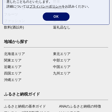
日用品・雑貨
野菜
意したことものといたします。
詳細については
プライバシーポリシー
をお読みください。
パン・菓子類
電化製品
フルーツ
卵・乳製品
OK
ファッション
米・穀物
飲料(酒以外)
返礼品なし
地域から探す
北海道エリア
東北エリア
関東エリア
中部エリア
近畿エリア
中国エリア
四国エリア
九州エリア
沖縄エリア
ふるさと納税ガイド
ふるさと納税の基本ガイド
ANAのふるさと納税の特徴