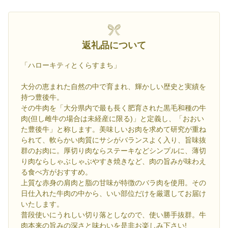
返礼品について
「ハローキティとくらすまち」
大分の恵まれた自然の中で育まれ、輝かしい歴史と実績を
持つ豊後牛。
その牛肉を「大分県内で最も長く肥育された黒毛和種の牛
肉(但し雌牛の場合は未経産に限る)」と定義し、「おおい
た豊後牛」と称します。美味しいお肉を求めて研究が重ね
られて、軟らかい肉質にサシがバランスよく入り、旨味抜
群のお肉に。厚切り肉ならステーキなどシンプルに、薄切
り肉ならしゃぶしゃぶやすき焼きなど、肉の旨みが味わえ
る食べ方がおすすめ。
上質な赤身の肩肉と脂の甘味が特徴のバラ肉を使用。その
日仕入れた牛肉の中から、いい部位だけを厳選してお届け
いたします。
普段使いにうれしい切り落としなので、使い勝手抜群。牛
肉本来の旨みの深さと味わいを是非お楽しみ下さい!