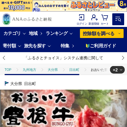
ログイン
新規登録
カート
カテゴリ
地域
ランキング
控除額を調べる
寄付額
旅先を探す
特集
ご利用ガイド
「ふるさとチョイス」システム連携に関して
+2
TOP
九州地方
大分県
日出町
おおいた豊後牛切り落とし
TOP
肉
おおいた豊後牛切り落とし 400g(日出町)【配送不可地域
大分県
日出町
TOP
肉
牛肉
黒毛和牛
おおいた豊後牛切り落とし 40