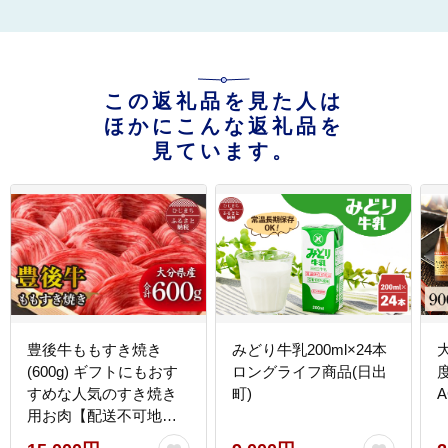
この返礼品を見た人は
ほかにこんな返礼品を
見ています。
豊後牛ももすき焼き
みどり牛乳200ml×24本
(600g) ギフトにもおす
ロングライフ商品(日出
度
すめな人気のすき焼き
町)
A
用お肉【配送不可地
域：離島】