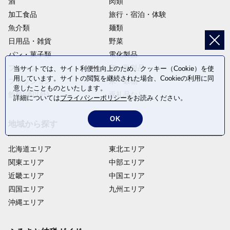
酒
肉類
加工食品
旅行・宿泊・体験
魚介類
麺類
日用品・雑貨
野菜
パン・菓子類
電化製品
フルーツ
卵・乳製品
当サイトでは、サイト利便性向上のため、クッキー（Cookie）を使
用しています。サイトの閲覧を継続された場合、Cookieの利用に同
ファッション
米・穀物
意したことものといたします。
飲料(酒以外)
返礼品なし
詳細については
プライバシーポリシー
をお読みください。
OK
地域から探す
北海道エリア
東北エリア
関東エリア
中部エリア
近畿エリア
中国エリア
四国エリア
九州エリア
沖縄エリア