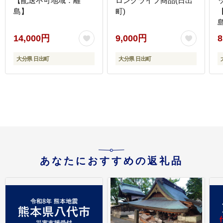
【配送不可地域：離
ロングライフ商品(日出
島】
町)
14,000円
9,000円
8
大分県 日出町
大分県 日出町
あなたにおすすめの返礼品