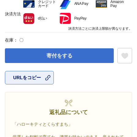
クレジット
Amazon
ANA Pay
カード
Pay
決済方法
d払い
PayPay
決済方法ごとに決済上限額が異なります。
在庫：
〇
寄付をする
URLをコピー
お気に入
返礼品について
「ハローキティとくらすまち」