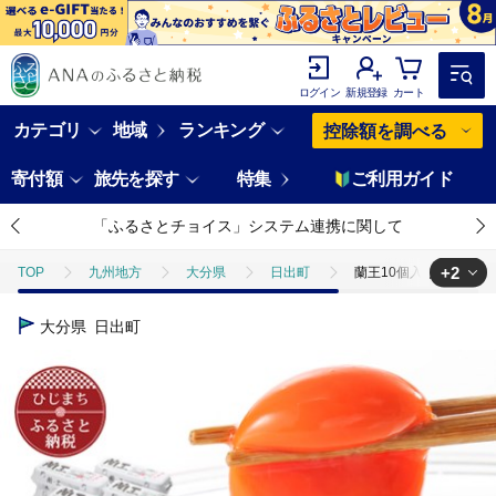
ログイン
新規登録
カート
カテゴリ
地域
ランキング
控除額を調べる
寄付額
旅先を探す
特集
ご利用ガイド
「ふるさとチョイス」システム連携に関して
+2
TOP
九州地方
大分県
日出町
蘭王10個入り12パッ
TOP
卵・乳製品
蘭王10個入り12パックセット【配送不可地域：
大分県
日出町
TOP
卵・乳製品
卵
蘭王10個入り12パックセット【配送不