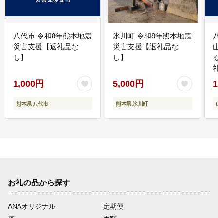
八代市 令和8年熊本地震
氷川町 令和8年熊本地震
災害支援【返礼品な
災害支援【返礼品な
し】
し】
1,000円
5,000円
1
熊本県 八代市
熊本県 氷川町
お礼の品から探す
ANAオリジナル
定期便