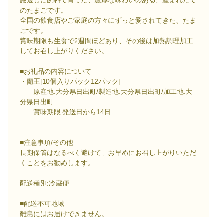
厳選した飼料で育てた、濃厚な味わいのある、産まれたて
のたまごです。
全国の飲食店やご家庭の方々にずっと愛されてきた、たま
ごです。
賞味期限も生食で2週間ほどあり、その後は加熱調理加工
してお召し上がりください。
■お礼品の内容について
・蘭王[10個入りパック12パック]
原産地:大分県日出町/製造地:大分県日出町/加工地:大
分県日出町
賞味期限:発送日から14日
■注意事項/その他
長期保管はなるべく避けて、お早めにお召し上がりいただ
くことをお勧めします。
配送種別:冷蔵便
■配送不可地域
離島にはお届けできません。