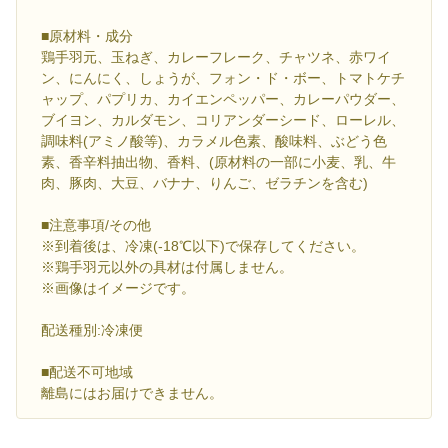
■原材料・成分
鶏手羽元、玉ねぎ、カレーフレーク、チャツネ、赤ワイ
ン、にんにく、しょうが、フォン・ド・ボー、トマトケチ
ャップ、パプリカ、カイエンペッパー、カレーパウダー、
ブイヨン、カルダモン、コリアンダーシード、ローレル、
調味料(アミノ酸等)、カラメル色素、酸味料、ぶどう色
素、香辛料抽出物、香料、(原材料の一部に小麦、乳、牛
肉、豚肉、大豆、バナナ、りんご、ゼラチンを含む)
■注意事項/その他
※到着後は、冷凍(-18℃以下)で保存してください。
※鶏手羽元以外の具材は付属しません。
※画像はイメージです。
配送種別:冷凍便
■配送不可地域
離島にはお届けできません。