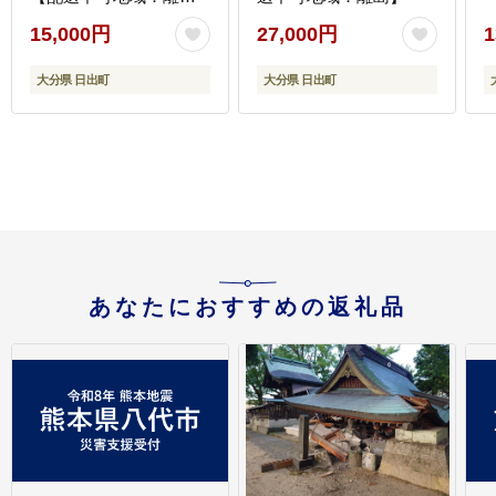
島】
15,000円
27,000円
1
大分県 日出町
大分県 日出町
あなたにおすすめの返礼品