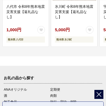
八代市 令和8年熊本地震
氷川町 令和8年熊本地震
災害支援【返礼品な
災害支援【返礼品な
し】
し】
し
1,000円
5,000円
5
熊本県 八代市
熊本県 氷川町
お礼の品から探す
ANAオリジナル
定期便
酒
肉類
加工食品
旅行・宿泊・体験