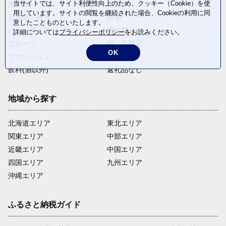
当サイトでは、サイト利便性向上のため、クッキー（Cookie）を使
魚介類
麺類
用しています。サイトの閲覧を継続された場合、Cookieの利用に同
日用品・雑貨
野菜
意したことものといたします。
パン・菓子類
電化製品
詳細については
プライバシーポリシー
をお読みください。
フルーツ
卵・乳製品
OK
ファッション
米・穀物
飲料(酒以外)
返礼品なし
地域から探す
北海道エリア
東北エリア
関東エリア
中部エリア
近畿エリア
中国エリア
四国エリア
九州エリア
沖縄エリア
ふるさと納税ガイド