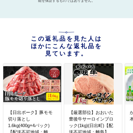
能を保証するものではありません。
この返礼品を見た人は
ほかにこんな返礼品を
見ています。
【日出ポーク】豚モモ
【厳選部位】おおいた
切り落とし
豊後牛サーロインブロ
1.6kg(400g×4パック)
ック(1kg)(日出町)【配
【配送不可地域：離
送不可地域：離島】