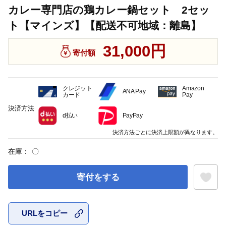
カレー専門店の鶏カレー鍋セット 2セッ
ト【マインズ】【配送不可地域：離島】
31,000円
寄付額
クレジット
Amazon
ANA Pay
カード
Pay
決済方法
d払い
PayPay
決済方法ごとに決済上限額が異なります。
在庫：
〇
寄付をする
URLをコピー
お気に入