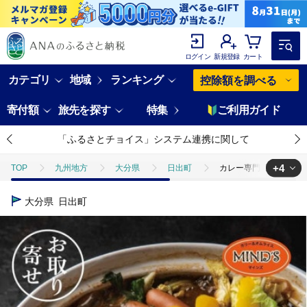
ログイン
新規登録
カート
カテゴリ
地域
ランキング
控除額を調べる
寄付額
旅先を探す
特集
ご利用ガイド
「ふるさとチョイス」システム連携に関して
+4
TOP
九州地方
大分県
日出町
カレー専門店の鶏カレ
TOP
肉
カレー専門店の鶏カレー鍋セット 2セット【マインズ】
大分県
日出町
TOP
肉
鶏肉
ほかの鶏肉
カレー専門店の鶏カレー鍋
TOP
加工食品
カレー専門店の鶏カレー鍋セット 2セット【マイ
TOP
加工食品
鍋
ほかの鍋
カレー専門店の鶏カレー