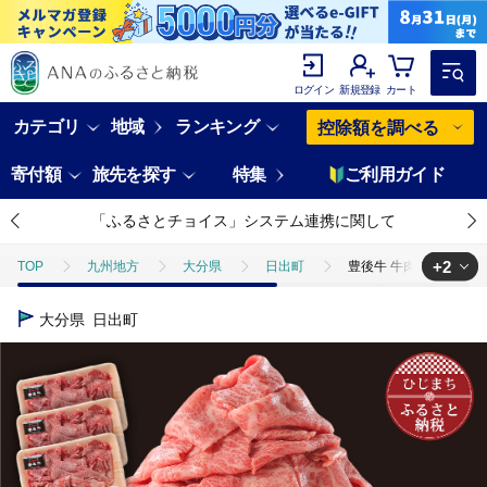
ログイン
新規登録
カート
カテゴリ
地域
ランキング
控除額を調べる
寄付額
旅先を探す
特集
ご利用ガイド
「ふるさとチョイス」システム連携に関して
+2
TOP
九州地方
大分県
日出町
豊後牛 牛肉の切り落とし
TOP
肉
豊後牛 牛肉の切り落とし (900g) ギフトにもおすすめ!
大分県
日出町
TOP
肉
牛肉
宮崎牛
豊後牛 牛肉の切り落とし (900