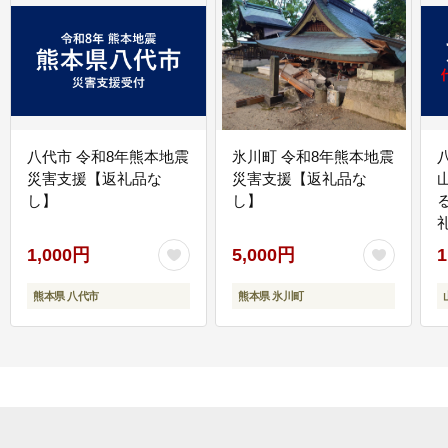
八代市 令和8年熊本地震
氷川町 令和8年熊本地震
災害支援【返礼品な
災害支援【返礼品な
し】
し】
1,000円
5,000円
1
熊本県 八代市
熊本県 氷川町