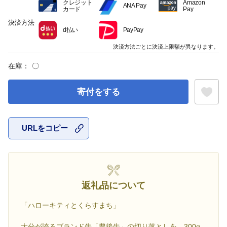
クレジット
Amazon
ANA Pay
カード
Pay
決済方法
d払い
PayPay
決済方法ごとに決済上限額が異なります。
在庫：
〇
寄付をする
URLをコピー
お気に入
返礼品について
「ハローキティとくらすまち」
大分が誇るブランド牛「豊後牛」の切り落としを、300g