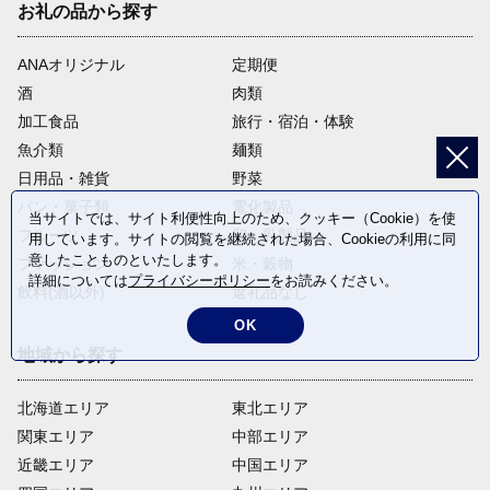
お礼の品から探す
ANAオリジナル
定期便
酒
肉類
加工食品
旅行・宿泊・体験
魚介類
麺類
日用品・雑貨
野菜
パン・菓子類
電化製品
当サイトでは、サイト利便性向上のため、クッキー（Cookie）を使
フルーツ
卵・乳製品
用しています。サイトの閲覧を継続された場合、Cookieの利用に同
意したことものといたします。
ファッション
米・穀物
詳細については
プライバシーポリシー
をお読みください。
飲料(酒以外)
返礼品なし
OK
地域から探す
北海道エリア
東北エリア
関東エリア
中部エリア
近畿エリア
中国エリア