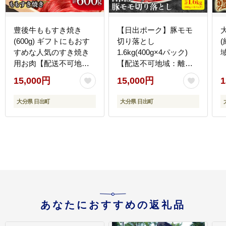
豊後牛ももすき焼き
【日出ポーク】豚モモ
(600g) ギフトにもおす
切り落とし
すめな人気のすき焼き
1.6kg(400g×4パック)
用お肉【配送不可地
【配送不可地域：離
域：離島】
島】
15,000円
15,000円
1
大分県 日出町
大分県 日出町
あなたにおすすめの返礼品