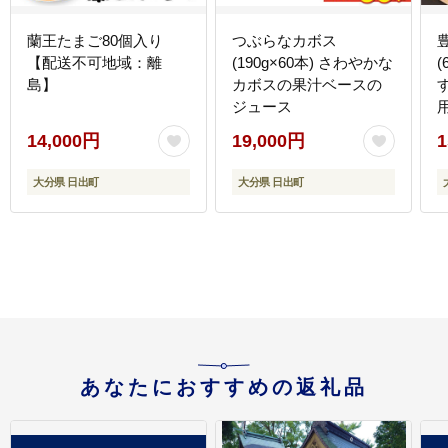
蘭王たまご80個入り
つぶらなカボス
【配送不可地域：離
(190g×60本) さわやかな
島】
カボスの果汁ベースの
ジュース
14,000円
19,000円
1
大分県 日出町
大分県 日出町
あなたにおすすめの返礼品