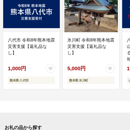
八代市 令和8年熊本地震
氷川町 令和8年熊本地震
災害支援【返礼品な
災害支援【返礼品な
し】
し】
1,000円
5,000円
1
熊本県 八代市
熊本県 氷川町
お礼の品から探す