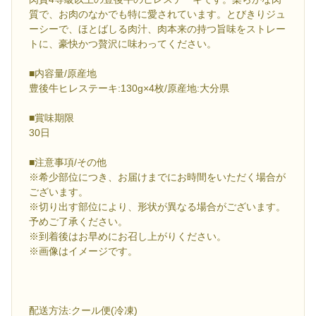
質で、お肉のなかでも特に愛されています。とびきりジュ
ーシーで、ほとばしる肉汁、肉本来の持つ旨味をストレー
トに、豪快かつ贅沢に味わってください。
■内容量/原産地
豊後牛ヒレステーキ:130g×4枚/原産地:大分県
■賞味期限
30日
■注意事項/その他
※希少部位につき、お届けまでにお時間をいただく場合が
ございます。
※切り出す部位により、形状が異なる場合がございます。
予めご了承ください。
※到着後はお早めにお召し上がりください。
※画像はイメージです。
配送方法:クール便(冷凍)