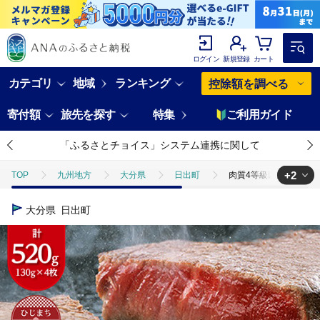
ログイン
新規登録
カート
カテゴリ
地域
ランキング
控除額を調べる
寄付額
旅先を探す
特集
ご利用ガイド
「ふるさとチョイス」システム連携に関して
+2
TOP
九州地方
大分県
日出町
肉質4等級以上のお肉 豊
TOP
肉
肉質4等級以上のお肉 豊後牛ヒレステーキ(130g×4枚)【
大分県
日出町
TOP
肉
牛肉
ステーキ(牛肉)
肉質4等級以上のお肉 豊