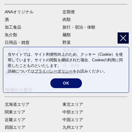
ANAオリジナル
定期便
酒
肉類
加工食品
旅行・宿泊・体験
魚介類
麺類
日用品・雑貨
野菜
パン・菓子類
電化製品
当サイトでは、サイト利便性向上のため、クッキー（Cookie）を使
フルーツ
卵・乳製品
用しています。サイトの閲覧を継続された場合、Cookieの利用に同
ファッション
米・穀物
意したことものといたします。
詳細については
プライバシーポリシー
をお読みください。
飲料(酒以外)
返礼品なし
OK
地域から探す
北海道エリア
東北エリア
関東エリア
中部エリア
近畿エリア
中国エリア
四国エリア
九州エリア