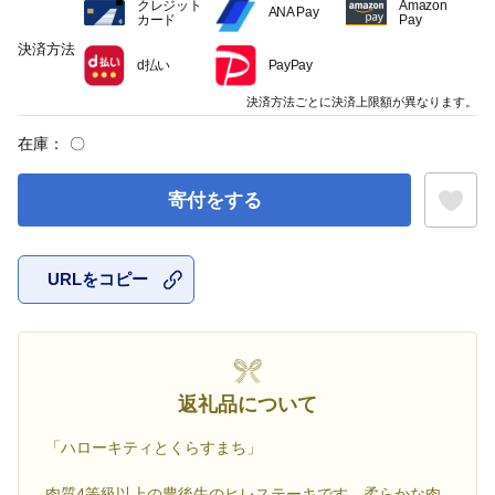
クレジット
Amazon
ANA Pay
カード
Pay
決済方法
d払い
PayPay
決済方法ごとに決済上限額が異なります。
在庫：
〇
寄付をする
URLをコピー
お気に入
返礼品について
「ハローキティとくらすまち」
肉質4等級以上の豊後牛のヒレステーキです。柔らかな肉