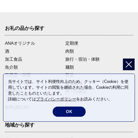
お礼の品から探す
ANAオリジナル
定期便
酒
肉類
加工食品
旅行・宿泊・体験
魚介類
麺類
日用品・雑貨
野菜
当サイトでは、サイト利便性向上のため、クッキー（Cookie）を使
パン・菓子類
電化製品
用しています。サイトの閲覧を継続された場合、Cookieの利用に同
フルーツ
卵・乳製品
意したことものといたします。
詳細については
プライバシーポリシー
をお読みください。
ファッション
米・穀物
飲料(酒以外)
返礼品なし
OK
地域から探す