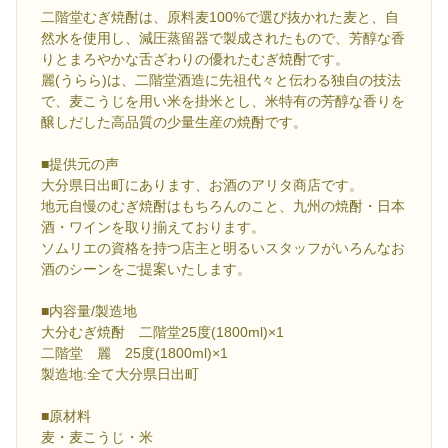
二階堂むぎ焼酎は、原料麦100%で選び抜かれた麦と、自
然水を使用し、減圧蒸留器で製成されたもので、芳醇な香
りとまろやかな舌ざわりの優れたむぎ焼酎です。
麗(うらら)は、二階堂酒造に先祖代々と伝わる独自の技法
で、麦こうじを用い米を掛米とし、米特有の芳醇な香りを
醸しだした高品質の少量生産の焼酎です。
■提供元の声
大分県日出町にあります、お酒のアリタ商店です。
地元自慢のむぎ焼酎はもちろんのこと、九州の焼酎・日本
酒・ワインを取り揃えております。
ソムリエの資格を持つ店主と明るいスタッフがいろんなお
酒のシーンをご提案いたします。
■内容量/製造地
大分むぎ焼酎 二階堂25度(1800ml)×1
二階堂 麗 25度(1800ml)×1
製造地:全て大分県日出町
■原材料
麦・麦こうじ・米