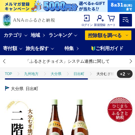
ログイン
新規登録
カート
カテゴリ
地域
ランキング
控除額を調べる
寄付額
旅先を探す
特集
ご利用ガイド
「ふるさとチョイス」システム連携に関して
+2
TOP
九州地方
大分県
日出町
大分むぎ焼酎 二階堂25度
TOP
酒
大分むぎ焼酎 二階堂25度・麗25度2本セット(1800ml)AG2
大分県
日出町
TOP
酒
焼酎
大分むぎ焼酎 二階堂25度・麗25度2本セット(180