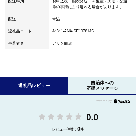
配送時期
お申込後、順次発送 ※生産・天候・交通
等の事情により遅れる場合があります。
配送
常温
返礼品コード
44341-ANA-SF1078145
事業者名
アリタ商店
自治体への
返礼品レビュー
応援メッセージ
0.0
0
レビュー件数：
件