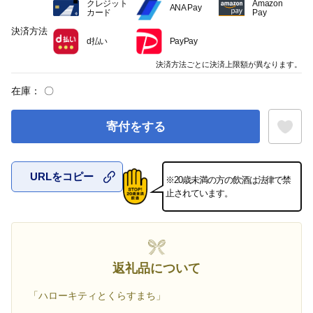
クレジット
Amazon
ANA Pay
カード
Pay
決済方法
d払い
PayPay
決済方法ごとに決済上限額が異なります。
在庫：
〇
寄付をする
URLをコピー
※20歳未満の方の飲酒は法律で禁
お気に入
止されています。
返礼品について
「ハローキティとくらすまち」