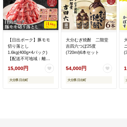
【日出ポーク】豚モモ
大分むぎ焼酎 二階堂
切り落とし
吉四六つぼ25度
1.6kg(400g×4パック)
(720ml)6本セット
(
【配送不可地域：離
島】
15,000円
54,000円
1
大分県 日出町
大分県 日出町