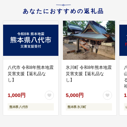
あなたにおすすめの返礼品
八代市 令和8年熊本地震
氷川町 令和8年熊本地震
災害支援【返礼品な
災害支援【返礼品な
し】
し】
1,000円
5,000円
1
熊本県 八代市
熊本県 氷川町