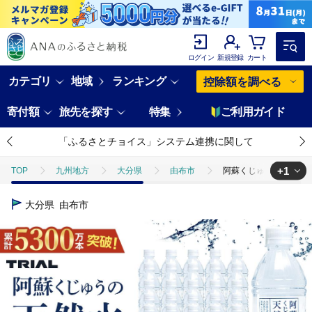
ログイン
新規登録
カート
カテゴリ
地域
ランキング
控除額を調べる
寄付額
旅先を探す
特集
ご利用ガイド
「ふるさとチョイス」システム連携に関して
+1
TOP
九州地方
大分県
由布市
阿蘇くじゅうの天然水 5
TOP
飲料（酒以外）
水
阿蘇くじゅうの天然水 500ml×36
大分県
由布市