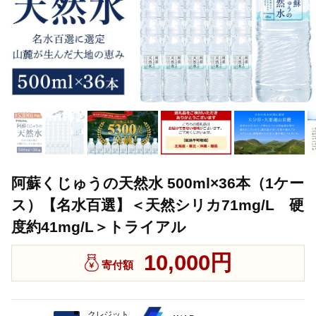
阿蘇くじゅうの天然水 500ml×36本（1ケー
ス）【名水百選】＜天然シリカ71mg/L 硬
度約41mg/L＞トライアル
10,000円
寄付額
クレジット