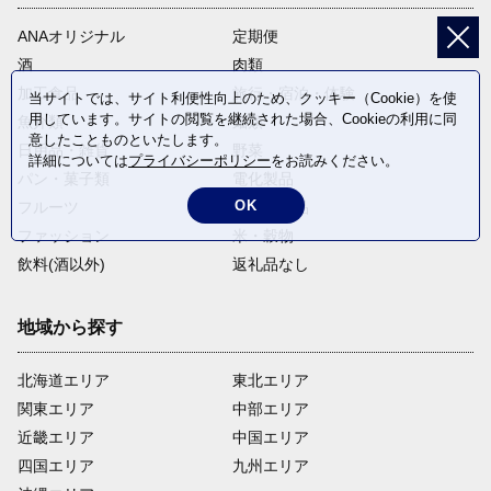
ANAオリジナル
定期便
酒
肉類
加工食品
旅行・宿泊・体験
当サイトでは、サイト利便性向上のため、クッキー（Cookie）を使
用しています。サイトの閲覧を継続された場合、Cookieの利用に同
魚介類
麺類
意したことものといたします。
日用品・雑貨
野菜
詳細については
プライバシーポリシー
をお読みください。
パン・菓子類
電化製品
OK
フルーツ
卵・乳製品
ファッション
米・穀物
飲料(酒以外)
返礼品なし
地域から探す
北海道エリア
東北エリア
関東エリア
中部エリア
近畿エリア
中国エリア
四国エリア
九州エリア