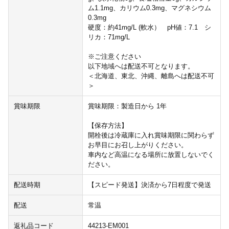
ム1.1mg、カリウム0.3mg、マグネシウム
0.3mg
硬度：約41mg/L (軟水） pH値：7.1 シ
リカ：71mg/L
※ご注意ください
以下地域へは配送不可となります。
＜北海道、東北、沖縄、離島へは配送不可
＞
賞味期限
賞味期限：製造日から 1年
【保存方法】
開栓後は冷蔵庫に入れ賞味期限に関わらず
お早目にお召し上がりください。
車内など高温になる場所に放置しないでく
ださい。
配送時期
【スピード発送】決済から7日程度で発送
配送
常温
返礼品コード
44213-EM001