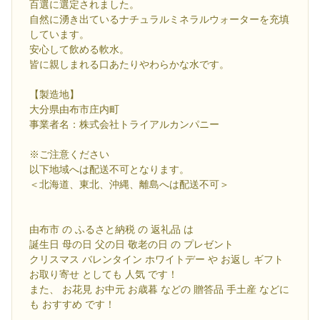
百選に選定されました。
自然に湧き出ているナチュラルミネラルウォーターを充填
しています。
安心して飲める軟水。
皆に親しまれる口あたりやわらかな水です。
【製造地】
大分県由布市庄内町
事業者名：株式会社トライアルカンパニー
※ご注意ください
以下地域へは配送不可となります。
＜北海道、東北、沖縄、離島へは配送不可＞
由布市 の ふるさと納税 の 返礼品 は
誕生日 母の日 父の日 敬老の日 の プレゼント
クリスマス バレンタイン ホワイトデー や お返し ギフト
お取り寄せ としても 人気 です！
また、 お花見 お中元 お歳暮 などの 贈答品 手土産 などに
も おすすめ です！