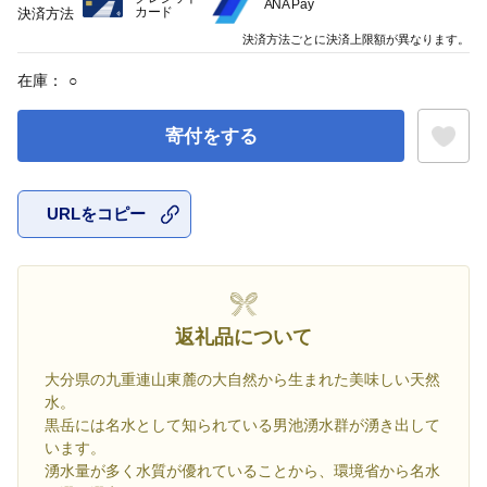
ANA Pay
カード
決済方法
決済方法ごとに決済上限額が異なります。
在庫：
○
寄付をする
URLをコピー
お気に入
返礼品について
大分県の九重連山東麓の大自然から生まれた美味しい天然
水。
黒岳には名水として知られている男池湧水群が湧き出して
います。
湧水量が多く水質が優れていることから、環境省から名水