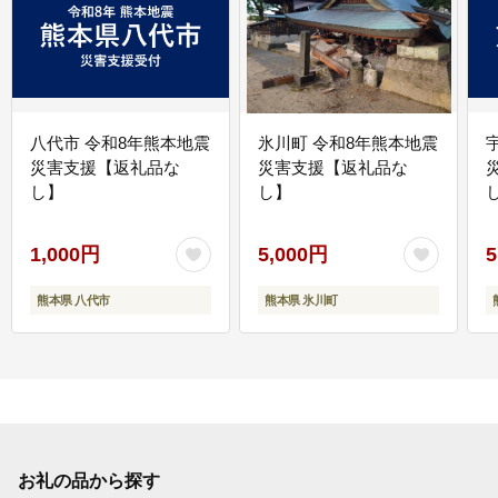
八代市 令和8年熊本地震
氷川町 令和8年熊本地震
災害支援【返礼品な
災害支援【返礼品な
し】
し】
し
1,000円
5,000円
5
熊本県 八代市
熊本県 氷川町
お礼の品から探す