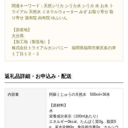
関連キーワード：天然シリカ シリカ水 シリカ 水 お水 ト
ライアル 天然水 ミネラルウォーター みず お取り寄せ 取
り寄せ 湯布院 由布院 ゆふいん
【原産地】
大分県
【加工地（製造地）】
株式会社トライアルカンパニー 福岡県福岡市東区多の津
１丁目１２－２
返礼品詳細・お申込み・配送
内容量
阿蘇くじゅうの天然水 500ml×36本
【原材料】
水
栄養成分表示（100mlあたり）
エネルギー0kcal、たんぱく質0g、脂質0
g、炭水化物0g、食塩相当量0g、カルシウ