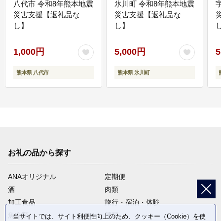
八代市 令和8年熊本地震
氷川町 令和8年熊本地震
災害支援【返礼品な
災害支援【返礼品な
し】
し】
し
1,000円
5,000円
5
熊本県 八代市
熊本県 氷川町
お礼の品から探す
ANAオリジナル
定期便
酒
肉類
加工食品
旅行・宿泊・体験
魚介類
麺類
当サイトでは、サイト利便性向上のため、クッキー（Cookie）を使