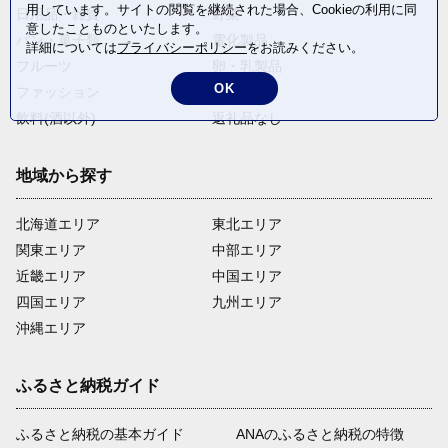
用しています。サイトの閲覧を継続された場合、Cookieの利用に同
日用品・雑貨
野菜
意したことものといたします。
パン・菓子類
電化製品
詳細については
プライバシーポリシー
をお読みください。
フルーツ
卵・乳製品
OK
ファッション
米・穀物
飲料(酒以外)
返礼品なし
地域から探す
北海道エリア
東北エリア
関東エリア
中部エリア
近畿エリア
中国エリア
四国エリア
九州エリア
沖縄エリア
ふるさと納税ガイド
ふるさと納税の基本ガイド
ANAのふるさと納税の特徴