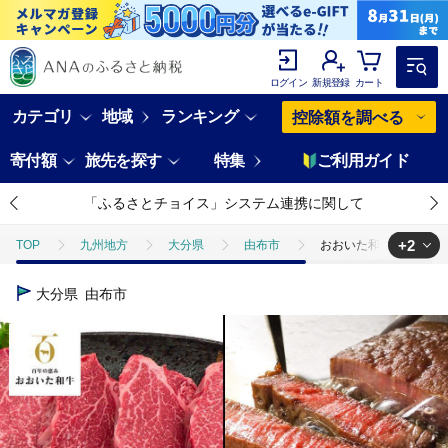
ログイン
新規登録
カート
カテゴリ
地域
ランキング
控除額を調べる
寄付額
旅先を探す
特集
ご利用ガイド
「ふるさとチョイス」システム連携に関して
+2
TOP
九州地方
大分県
由布市
おおいた和牛 ヒレステーキ
TOP
肉
牛肉
おおいた和牛 ヒレステーキ 400g（100g×4
大分県
由布市
TOP
肉
牛肉
ステーキ(牛肉)
おおいた和牛 ヒレステーキ