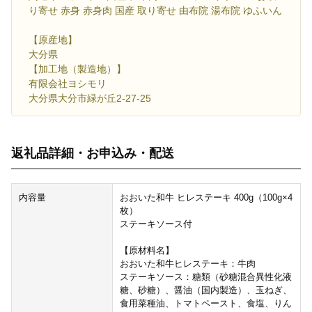
り寄せ 赤身 赤身肉 国産 取り寄せ 由布院 湯布院 ゆふいん
【原産地】
大分県
【加工地（製造地）】
有限会社ヨシモリ
大分県大分市緑が丘2-27-25
返礼品詳細・お申込み・配送
内容量
おおいた和牛 ヒレステーキ 400g（100g×4
枚）
ステーキソース付
【原材料名】
おおいた和牛ヒレステーキ：牛肉
ステーキソース：糖類（砂糖混合異性化液
糖、砂糖）、醤油（国内製造）、玉ねぎ、
食用菜種油、トマトペースト、食塩、りん