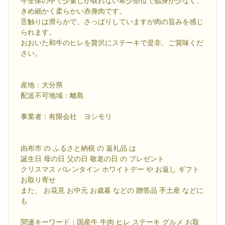
牛全体の中で少量しか取れない希少部位で脂身が少なく、
きめ細かく柔らかい赤身肉です。
舌触りは滑らかで、さっぱりしていますが肉の旨みを感じ
られます。
おおいた和牛のヒレを贅沢にステーキで是非、ご賞味くだ
さい。
産地：大分県
配送不可地域：離島
事業者：有限会社 ヨシモリ
由布市 の ふるさと納税 の 返礼品 は
誕生日 母の日 父の日 敬老の日 の プレゼント
クリスマス バレンタイン ホワイトデー や お返し ギフト
お取り寄せ
また、 お花見 お中元 お歳暮 などの 贈答品 手土産 などに
も
関連キーワード：国産牛 牛肉 ヒレ ステーキ グルメ お取