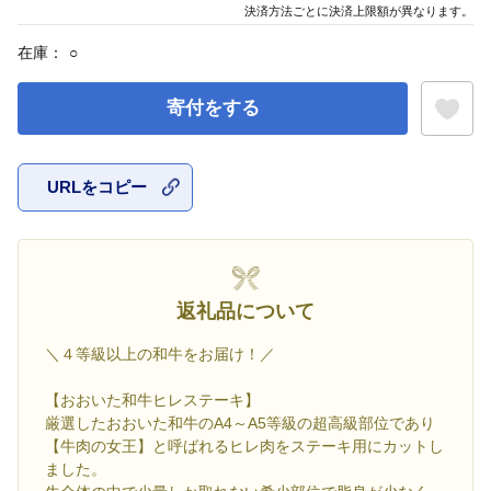
決済方法ごとに決済上限額が異なります。
在庫：
○
寄付をする
URLをコピー
お気に入
返礼品について
＼４等級以上の和牛をお届け！／
【おおいた和牛ヒレステーキ】
厳選したおおいた和牛のA4～A5等級の超高級部位であり
【牛肉の女王】と呼ばれるヒレ肉をステーキ用にカットし
ました。