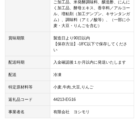
ご加工品、米発酵調味料、醸造酢、にんに
く加工品、酵母エキス、香辛料／アルコー
ル、増粘剤（加工デンプン、キサンタンガ
ム）、調味料（アミノ酸等）、（一部に小
麦・大豆・りんごを含む）
賞味期限
製造日より90日以内
【保存方法】-18℃以下で保存してくださ
い
配送時期
入金確認後１か月以内に発送いたします
配送
冷凍
特定原材料等
小麦,牛肉,大豆,りんご
返礼品コード
44213-EG16
事業者名
有限会社 ヨシモリ