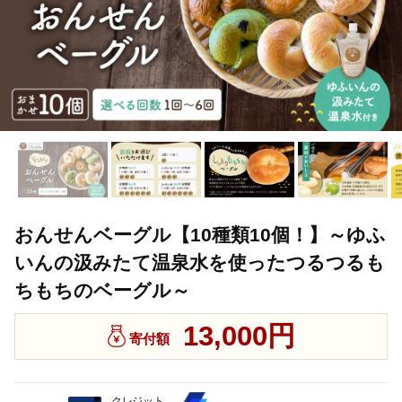
おんせんベーグル【10種類10個！】～ゆふ
いんの汲みたて温泉水を使ったつるつるも
ちもちのベーグル～
13,000円
寄付額
クレジット