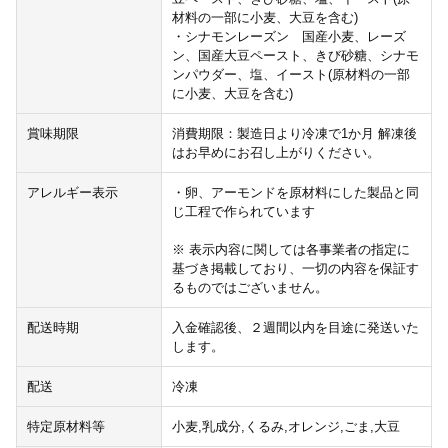
材料の一部に小麦、大豆を含む)
・シナモンレーズン 国産小麦、レーズ
ン、国産大豆ペースト、きび砂糖、シナモ
ンパウダー、塩、イースト(原材料の一部
に小麦、大豆を含む)
賞味期限
消費期限：製造日より冷凍で1か月 解凍後
はお早めにお召し上がりください。
アレルギー表示
・卵、アーモンドを原材料にした製品と同
じ工程で作られています
※ 表示内容に関しては各事業者の指定に
基づき掲載しており、一切の内容を保証す
るものではございません。
配送時期
入金確認後、２週間以内を目途に発送いた
します。
配送
冷凍
特定原材料等
小麦,乳成分,くるみ,オレンジ,ごま,大豆