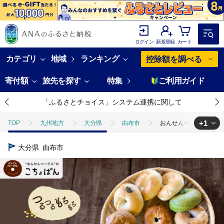
ログイン
新規登録
カート
カテゴリ
地域
ランキング
控除額を調べる
寄付額
旅先を探す
特集
ご利用ガイド
「ふるさとチョイス」システム連携に関して
+1
TOP
九州地方
大分県
由布市
おんせんベーグル【10
TOP
パン・菓子類
パン
おんせんベーグル【10種類10個
大分県
由布市