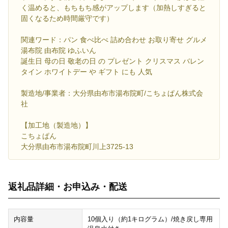
く温めると、もちもち感がアップします（加熱しすぎると
固くなるため時間厳守です）
関連ワード：パン 食べ比べ 詰め合わせ お取り寄せ グルメ
湯布院 由布院 ゆふいん
誕生日 母の日 敬老の日 の プレゼント クリスマス バレン
タイン ホワイトデー や ギフト にも 人気
製造地/事業者：大分県由布市湯布院町/こちょぱん株式会
社
【加工地（製造地）】
こちょぱん
大分県由布市湯布院町川上3725-13
返礼品詳細・お申込み・配送
内容量
10個入り（約1キログラム）/焼き戻し専用