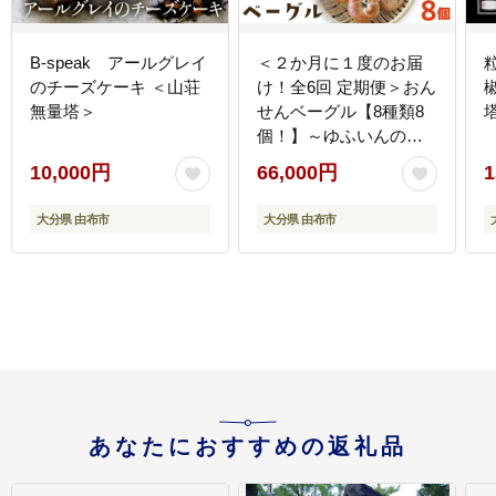
B-speak アールグレイ
＜２か月に１度のお届
のチーズケーキ ＜山荘
け！全6回 定期便＞おん
無量塔＞
せんベーグル【8種類8
個！】～ゆふいんの汲
みたて温泉水を使った
10,000円
66,000円
1
つるつるもちもちのベ
ーグル～
大分県 由布市
大分県 由布市
あなたにおすすめの返礼品