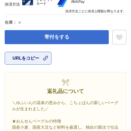
ANA Pay
カード
決済方法
決済方法ごとに決済上限額が異なります。
在庫：
○
寄付をする
URLをコピー
お気に入
返礼品について
＼ゆふいんの温泉の恵みから、こちょぱんの新しいベーグ
ルが生まれました／
★おんせんベーグルの特徴
国産小麦、国産大豆など材料を厳選し、独自の製法で仕込