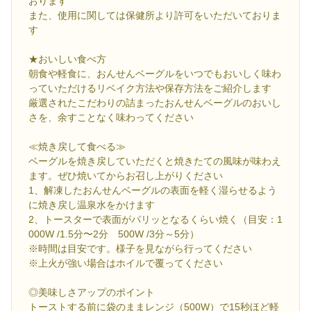
おります
また、使用に関しては保健所より許可をいただいておりま
す
★おいしい食べ方
朝食や軽食に、おんせんベーグルをいつでもおいしく味わ
っていただけるリベイク方法や保存方法をご紹介します
厳選されたこだわりの詰まったおんせんベーグルのおいし
さを、余すことなく味わってください
≪焼き戻して食べる≫
ベーグルを焼き戻していただくと焼きたての風味が味わえ
ます。ぜひ焼いてからお召し上がりください
1、解凍したおんせんベーグルの表面を軽く湿らせるよう
に焼き戻し温泉水をかけます
2、トースターで表面がパリッとなるくらい焼く（目安：1
000W /1.5分〜2分 500W /3分～5分）
※時間は目安です。様子を見ながら行ってください
※上火が強い場合はホイルで覆ってください
◎美味しさアップのポイント
トーストする前に袋のままレンジ（500W）で15秒ほど軽