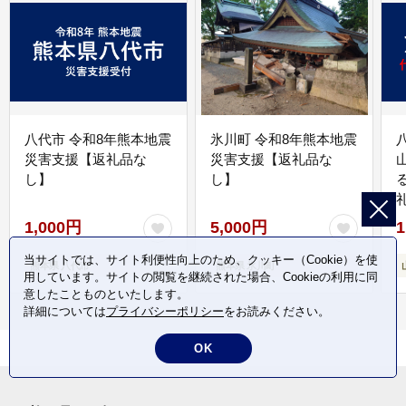
八代市 令和8年熊本地震
氷川町 令和8年熊本地震
災害支援【返礼品な
災害支援【返礼品な
し】
し】
1,000円
5,000円
1
当サイトでは、サイト利便性向上のため、クッキー（Cookie）を使
熊本県 八代市
熊本県 氷川町
用しています。サイトの閲覧を継続された場合、Cookieの利用に同
意したことものといたします。
詳細については
プライバシーポリシー
をお読みください。
OK