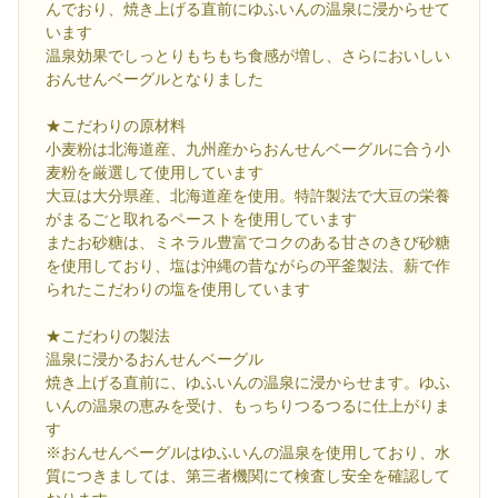
んでおり、焼き上げる直前にゆふいんの温泉に浸からせて
います
温泉効果でしっとりもちもち食感が増し、さらにおいしい
おんせんベーグルとなりました
★こだわりの原材料
小麦粉は北海道産、九州産からおんせんベーグルに合う小
麦粉を厳選して使用しています
大豆は大分県産、北海道産を使用。特許製法で大豆の栄養
がまるごと取れるペーストを使用しています
またお砂糖は、ミネラル豊富でコクのある甘さのきび砂糖
を使用しており、塩は沖縄の昔ながらの平釜製法、薪で作
られたこだわりの塩を使用しています
★こだわりの製法
温泉に浸かるおんせんベーグル
焼き上げる直前に、ゆふいんの温泉に浸からせます。ゆふ
いんの温泉の恵みを受け、もっちりつるつるに仕上がりま
す
※おんせんベーグルはゆふいんの温泉を使用しており、水
質につきましては、第三者機関にて検査し安全を確認して