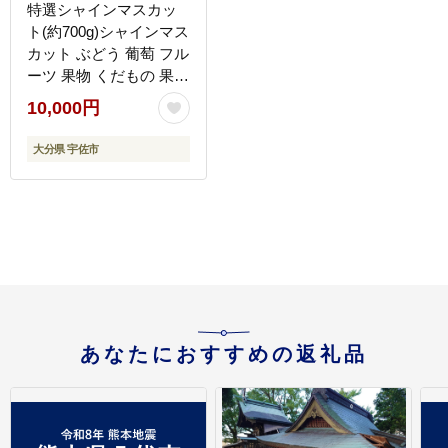
特選シャインマスカッ
ト(約700g)シャインマス
カット ぶどう 葡萄 フル
ーツ 果物 くだもの 果実
特選＜先行予約受付
10,000円
中！2026年8月下旬より
順次発送予定＞＜北海
大分県 宇佐市
道、沖縄、離島配送不
可＞【106300201】【大
分県農業協同組合 北
部エリア】
あなたにおすすめの返礼品