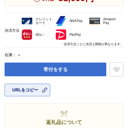
クレジット
Amazon
ANA Pay
カード
Pay
決済方法
d払い
PayPay
決済方法ごとに決済上限額が異なります。
在庫：
○
寄付をする
URLをコピー
お気に入
返礼品について