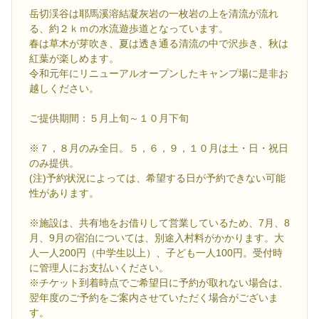
岳切渓谷は耶馬溪溶結凝灰岩の一枚岩の上を清流が流れ
る、約２ｋｍの水流遊歩道となっています。
春は草木が芽吹き、夏は透き通る清流の中で沢歩き、秋は
紅葉が楽しめます。
令和元年にリニューアルオープンしたキャンプ場に是非お
越しください。
ご提供期間：５月上旬～１０月下旬
※７，８月のみ全日。５，６，９，１０月は土・日・祝日
のみ提供。
(注)予約状況によっては、希望する日が予約できない可能
性があります。
※施設は、共有地をお借りして営業しているため、7月、8
月、9月の宿泊については、別途入村料がかかります。大
人一人200円（中学生以上）、子ども一人100円。受付時
に管理人にお支払いください。
※チケット到着時点でご希望日に予約が取れない場合は、
翌年度のご予約をご案内させていただく場合がございま
す。