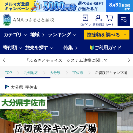
ログイン
新規登録
カート
カテゴリ
地域
ランキング
控除額を調べる
寄付額
旅先を探す
特集
ご利用ガイド
「ふるさとチョイス」システム連携に関して
TOP
九州地方
大分県
宇佐市
岳切渓谷キャンプ場 ご宿
大分県
宇佐市