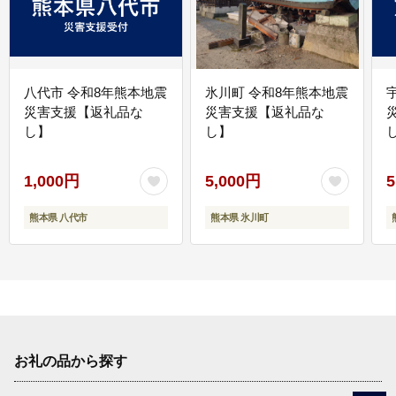
八代市 令和8年熊本地震
氷川町 令和8年熊本地震
災害支援【返礼品な
災害支援【返礼品な
し】
し】
し
1,000円
5,000円
5
熊本県 八代市
熊本県 氷川町
お礼の品から探す