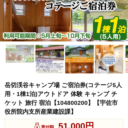
岳切渓谷キャンプ場 ご宿泊券(コテージ5人
用・1棟1泊)アウトドア 体験 キャンプ チ
ケット 旅行 宿泊【104800200】【宇佐市
役所院内支所産業建設課】
51,000円
寄付額