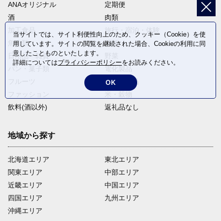
ANAオリジナル
定期便
酒
肉類
加工食品
旅行・宿泊・体験
当サイトでは、サイト利便性向上のため、クッキー（Cookie）を使
魚介類
麺類
用しています。サイトの閲覧を継続された場合、Cookieの利用に同
意したことものといたします。
日用品・雑貨
野菜
詳細については
プライバシーポリシー
をお読みください。
パン・菓子類
電化製品
フルーツ
卵・乳製品
OK
ファッション
米・穀物
飲料(酒以外)
返礼品なし
地域から探す
北海道エリア
東北エリア
関東エリア
中部エリア
近畿エリア
中国エリア
四国エリア
九州エリア
沖縄エリア