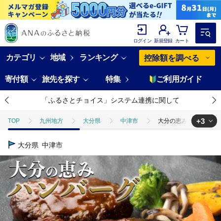
ログイン
新規登録
カート
カテゴリ
地域
ランキング
控除額を調べる
寄付額
旅先を探す
特集
ご利用ガイド
「ふるさとチョイス」システム連携に関して
+3
TOP
九州地方
大分県
中津市
大分の恵みハンバーグ 1.
TOP
肉
牛肉
大分の恵みハンバーグ 1.6kg (160g×10個)
大分県
中津市
TOP
肉
豚肉
ほかの豚肉
大分の恵みハンバーグ 1.6kg
TOP
肉
加工肉
ハンバーグ
大分の恵みハンバーグ 1.6k