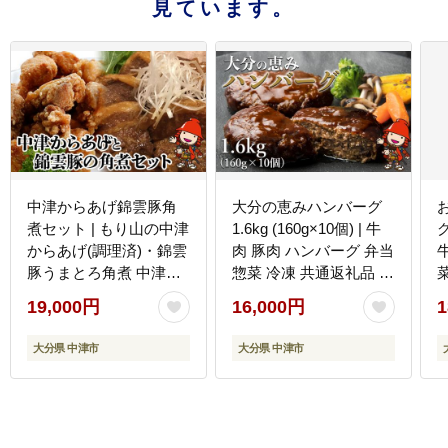
見ています。
中津からあげ錦雲豚角
大分の恵みハンバーグ
煮セット | もり山の中津
1.6kg (160g×10個) | 牛
グ
からあげ(調理済)・錦雲
肉 豚肉 ハンバーグ 弁当
豚うまとろ角煮 中津か
惣菜 冷凍 共通返礼品 中
らあげ 唐揚げ からあげ
津市 豊後高田市 日出町
19,000円
16,000円
1
から揚げ レンジ 冷凍 冷
佐伯市 杵築市 竹田市 国
凍食品 弁当 おかず お惣
東市 大分市 送料無料
大分県 中津市
大分県 中津市
菜 おつまみ 大分県 中津
市 可