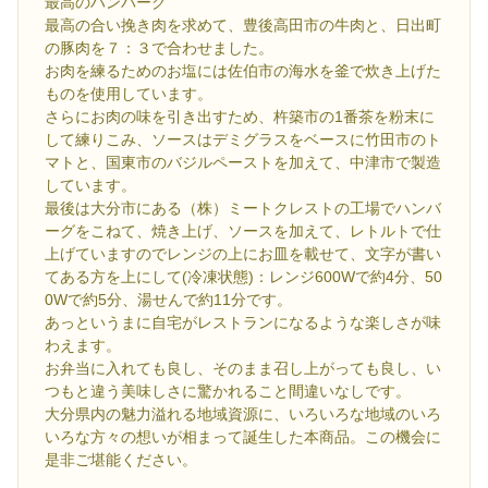
最高のハンバーグ
最高の合い挽き肉を求めて、豊後高田市の牛肉と、日出町
の豚肉を７：３で合わせました。
お肉を練るためのお塩には佐伯市の海水を釜で炊き上げた
ものを使用しています。
さらにお肉の味を引き出すため、杵築市の1番茶を粉末に
して練りこみ、ソースはデミグラスをベースに竹田市のト
マトと、国東市のバジルペーストを加えて、中津市で製造
しています。
最後は大分市にある（株）ミートクレストの工場でハンバ
ーグをこねて、焼き上げ、ソースを加えて、レトルトで仕
上げていますのでレンジの上にお皿を載せて、文字が書い
てある方を上にして(冷凍状態)：レンジ600Wで約4分、50
0Wで約5分、湯せんで約11分です。
あっというまに自宅がレストランになるような楽しさが味
わえます。
お弁当に入れても良し、そのまま召し上がっても良し、い
つもと違う美味しさに驚かれること間違いなしです。
大分県内の魅力溢れる地域資源に、いろいろな地域のいろ
いろな方々の想いが相まって誕生した本商品。この機会に
是非ご堪能ください。