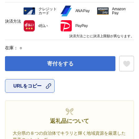
クレジット
Amazon
ANA Pay
カード
Pay
決済方法
d払い
PayPay
決済方法ごとに決済上限額が異なります。
在庫：
○
寄付をする
URLをコピー
お気に入
返礼品について
大分県の８つの自治体でキラリと輝く地域資源を厳選した