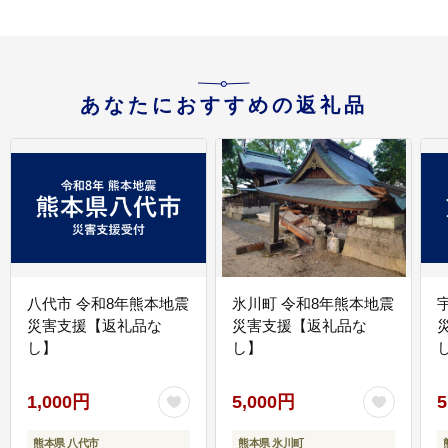
あなたにおすすめの返礼品
八代市 令和8年熊本地震
氷川町 令和8年熊本地震
災害支援【返礼品な
災害支援【返礼品な
し】
し】
し
1,000円
5,000円
5
熊本県 八代市
熊本県 氷川町