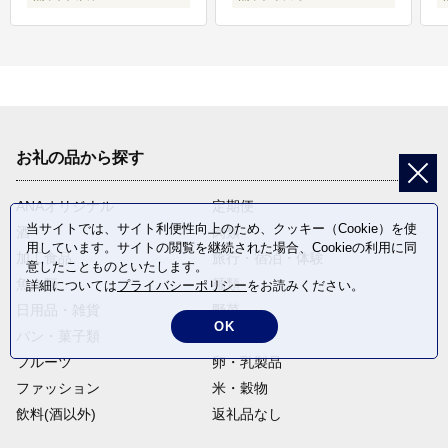
お礼の品から探す
ANAオリジナル
定期便
当サイトでは、サイト利便性向上のため、クッキー（Cookie）を使
酒
肉類
用しています。サイトの閲覧を継続された場合、Cookieの利用に同
加工食品
旅行・宿泊・体験
意したことものといたします。
魚介類
麺類
詳細については
プライバシーポリシー
をお読みください。
日用品・雑貨
野菜
OK
パン・菓子類
電化製品
フルーツ
卵・乳製品
ファッション
米・穀物
飲料(酒以外)
返礼品なし