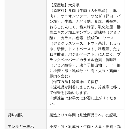
【原産地】大分県
【原材料】食肉（牛肉（大分県産）、豚
肉）、オニオンソテー、つなぎ（卵白、パ
ン粉）、牛脂、ぶどう糖、食塩、香辛料、
おろしにんにく、粉末緑茶、乳化油脂、酵
母エキス／加工デンプン、調味料（アミノ
酸）、カラメル色素、焼成Ca、ソース
（デミグラスソース、トマト果汁、しょう
ゆ、砂糖、トマトペースト、料理酒、たま
ねぎ酢漬、バジルペースト、にんにく、ブ
ラックペッパー／カラメル色素、調味料
（アミノ酸等）、唐辛子抽出物）、（一部
に小麦・卵・乳成分・牛肉・大豆・鶏肉・
豚肉を含む）
【保存方法】冷凍庫にて保存
※返礼品が到着しましたら、冷凍庫に移し
て保管をお願いします。
※解凍後はお早めにお召し上がりくださ
い。
賞味期限
製造より１年間（別途商品ラベルに記載）
アレルギー表示
小麦・卵・乳成分・牛肉・大豆・豚肉・鶏