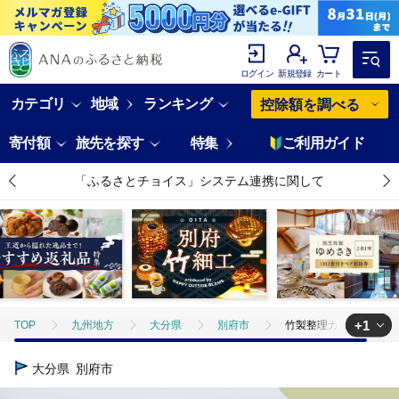
ログイン
新規登録
カート
カテゴリ
地域
ランキング
控除額を調べる
寄付額
旅先を探す
特集
ご利用ガイド
「ふるさとチョイス」システム連携に関して
+1
TOP
九州地方
大分県
別府市
竹製整理カゴ_B004-01
TOP
日用品・雑貨
伝統工芸品
竹製整理カゴ_B004-011
大分県
別府市