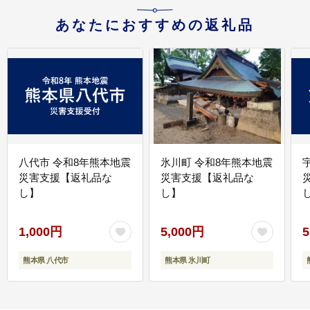
あなたにおすすめの返礼品
八代市 令和8年熊本地震
氷川町 令和8年熊本地震
災害支援【返礼品な
災害支援【返礼品な
し】
し】
し
1,000円
5,000円
5
熊本県 八代市
熊本県 氷川町