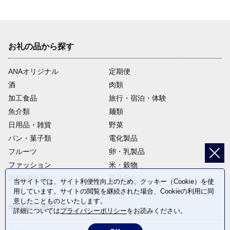
お礼の品から探す
ANAオリジナル
定期便
酒
肉類
加工食品
旅行・宿泊・体験
魚介類
麺類
日用品・雑貨
野菜
パン・菓子類
電化製品
フルーツ
卵・乳製品
ファッション
米・穀物
飲料(酒以外)
返礼品なし
当サイトでは、サイト利便性向上のため、クッキー（Cookie）を使
用しています。サイトの閲覧を継続された場合、Cookieの利用に同
意したことものといたします。
地域から探す
詳細については
プライバシーポリシー
をお読みください。