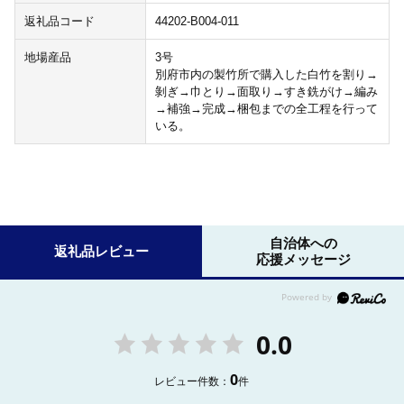
返礼品コード
44202-B004-011
地場産品
3号
別府市内の製竹所で購入した白竹を割り→
剝ぎ→巾とり→面取り→すき銑がけ→編み
→補強→完成→梱包までの全工程を行って
いる。
自治体への
返礼品レビュー
応援メッセージ
0.0
0
レビュー件数：
件