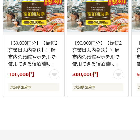
【30,000円分】【最短2
【90,000円分】【最短2
営業日以内発送】別府
営業日以内発送】別府
市内の旅館やホテルで
市内の旅館やホテルで
使用できる宿泊補助
使用できる宿泊補助
券 楽しい旅の思い出
券 楽しい旅の思い出
100,000円
300,000円
5
を！ 宿泊券 大分県 別府
を！ 宿泊券 大分県 別府
市 3000円 15000円 3万
市 3000円 15000円 3万
市
大分県 別府市
大分県 別府市
円 9万円 15万円 30万円
円 9万円 15万円 30万円
円
ホテル 旅館 温泉 旅行
ホテル 旅館 温泉 旅行
観光 トラベル 宿泊補助
観光 トラベル 宿泊補助
券 チケット クーポン 宿
券 チケット クーポン 宿
泊 お泊り 別府温泉 別府
泊 お泊り 別府温泉 別府
観光 地獄めぐり 旅 おす
観光 地獄めぐり 旅 おす
すめ 人気 体験型 節約
すめ 人気 体験型 節約
_B030-004
_B030-005
_