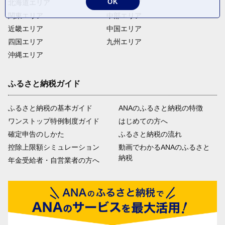
OK
北海道エリア
東北エリア
関東エリア
中部エリア
近畿エリア
中国エリア
四国エリア
九州エリア
沖縄エリア
ふるさと納税ガイド
ふるさと納税の基本ガイド
ANAのふるさと納税の特徴
ワンストップ特例制度ガイド
はじめての方へ
確定申告のしかた
ふるさと納税の流れ
控除上限額シミュレーション
動画でわかるANAのふるさと
納税
年金受給者・自営業者の方へ