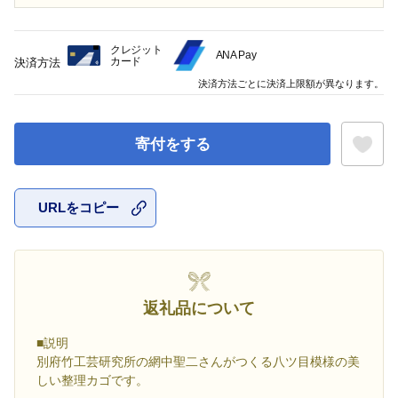
クレジット
ANA Pay
カード
決済方法
決済方法ごとに決済上限額が異なります。
寄付をする
URLをコピー
お気に入
返礼品について
■説明
別府竹工芸研究所の網中聖二さんがつくる八ツ目模様の美
しい整理カゴです。